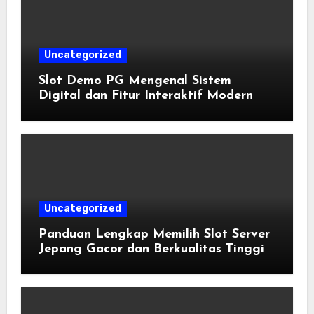
Uncategorized
Slot Demo PG Mengenal Sistem
Digital dan Fitur Interaktif Modern
Uncategorized
Panduan Lengkap Memilih Slot Server
Jepang Gacor dan Berkualitas Tinggi