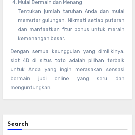
Mulai Bermain dan Menang
Tentukan jumlah taruhan Anda dan mulai
memutar gulungan. Nikmati setiap putaran
dan manfaatkan fitur bonus untuk meraih
kemenangan besar.
Dengan semua keunggulan yang dimilikinya,
slot 4D di situs toto adalah pilihan terbaik
untuk Anda yang ingin merasakan sensasi
bermain judi online yang seru dan
menguntungkan.
Search