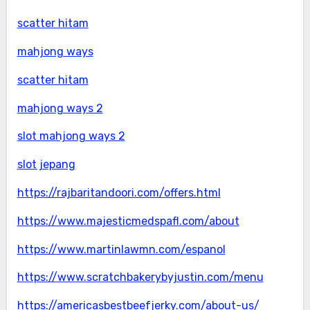
scatter hitam
mahjong ways
scatter hitam
mahjong ways 2
slot mahjong ways 2
slot jepang
https://rajbaritandoori.com/offers.html
https://www.majesticmedspafl.com/about
https://www.martinlawmn.com/espanol
https://www.scratchbakerybyjustin.com/menu
https://americasbestbeefjerky.com/about-us/