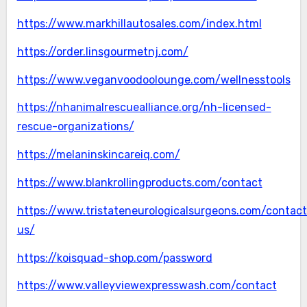
https://www.markhillautosales.com/index.html
https://order.linsgourmetnj.com/
https://www.veganvoodoolounge.com/wellnesstools
https://nhanimalrescuealliance.org/nh-licensed-
rescue-organizations/
https://melaninskincareiq.com/
https://www.blankrollingproducts.com/contact
https://www.tristateneurologicalsurgeons.com/contact
us/
https://koisquad-shop.com/password
https://www.valleyviewexpresswash.com/contact