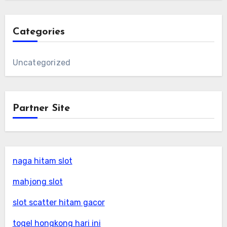
Categories
Uncategorized
Partner Site
naga hitam slot
mahjong slot
slot scatter hitam gacor
togel hongkong hari ini