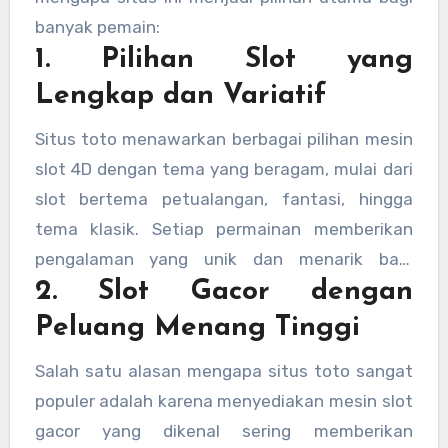
banyak pemain:
1. Pilihan Slot yang
Lengkap dan Variatif
Situs toto menawarkan berbagai pilihan mesin
slot 4D dengan tema yang beragam, mulai dari
slot bertema petualangan, fantasi, hingga
tema klasik. Setiap permainan memberikan
pengalaman yang unik dan menarik bagi
2. Slot Gacor dengan
pemain. Dengan begitu banyaknya pilihan
mesin slot, pemain bisa memilih permainan
Peluang Menang Tinggi
yang paling sesuai dengan selera dan gaya
Salah satu alasan mengapa situs toto sangat
bermain mereka.
populer adalah karena menyediakan mesin slot
gacor yang dikenal sering memberikan