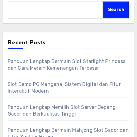
Search
Recent Posts
Panduan Lengkap Bermain Slot Starlight Princess
dan Cara Meraih Kemenangan Terbesar
Slot Demo PG Mengenal Sistem Digital dan Fitur
Interaktif Modern
Panduan Lengkap Memilih Slot Server Jepang
Gacor dan Berkualitas Tinggi
Panduan Lengkap Bermain Mahjong Slot Gacor dan
Fitur Scatter Hitam