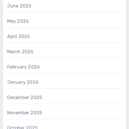
June 2026
May 2026
April 2026
March 2026
February 2026
January 2026
December 2025
November 2025
October 2025