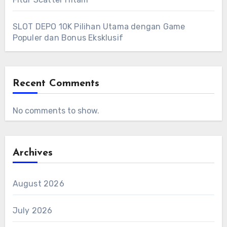
SLOT DEPO 10K Pilihan Utama dengan Game
Populer dan Bonus Eksklusif
Recent Comments
No comments to show.
Archives
August 2026
July 2026