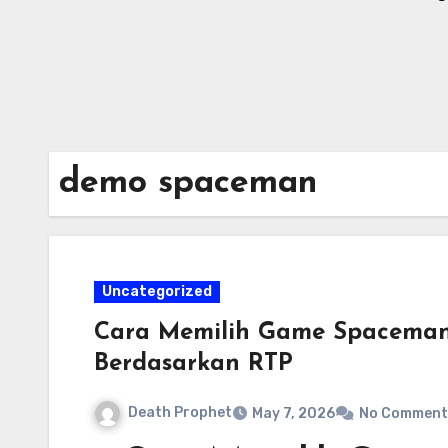
demo spaceman
Uncategorized
Cara Memilih Game Spaceman
Berdasarkan RTP
Death Prophet
May 7, 2026
No Comment