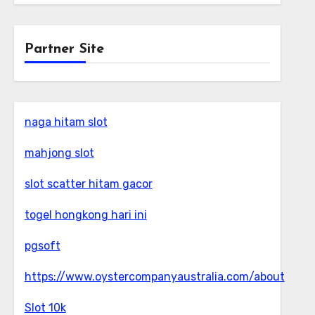
Partner Site
naga hitam slot
mahjong slot
slot scatter hitam gacor
togel hongkong hari ini
pgsoft
https://www.oystercompanyaustralia.com/about
Slot 10k