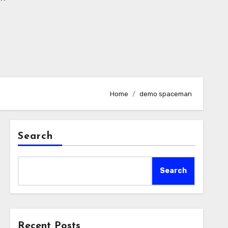
Home
demo spaceman
Search
Search
Recent Posts