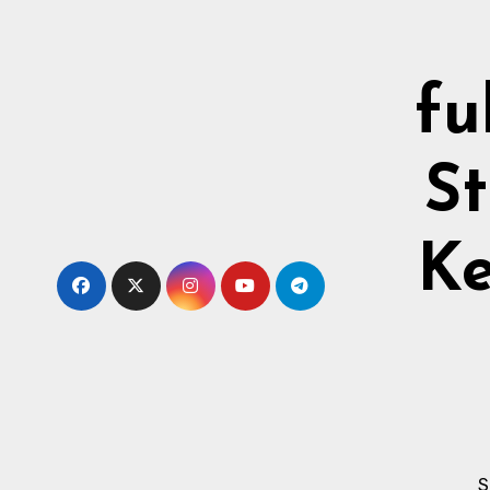
Skip
to
content
fu
St
Ke
S