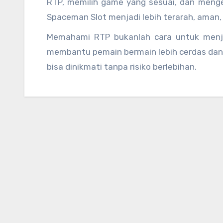
RTP, memilih game yang sesuai, dan menge
Spaceman Slot menjadi lebih terarah, aman
Memahami RTP bukanlah cara untuk menja
membantu pemain bermain lebih cerdas dan r
bisa dinikmati tanpa risiko berlebihan.