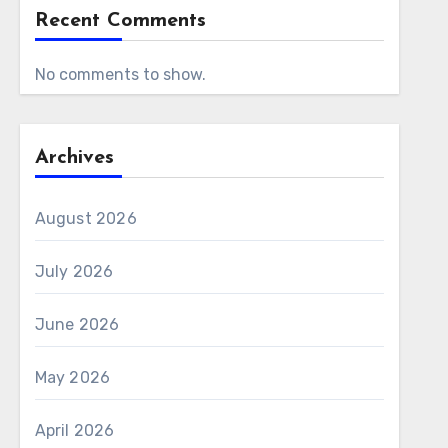
Recent Comments
No comments to show.
Archives
August 2026
July 2026
June 2026
May 2026
April 2026