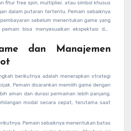
tur free spin, multiplier, atau simbol khusus
an dalam putaran tertentu. Pemain sebaiknya
si pembayaran sebelum menentukan game yang
, pemain bisa menyesuaikan ekspektasi dan
 Game dan Manajemen
ot
ngkah berikutnya adalah menerapkan strategi
ijak. Pemain disarankan memilih game dengan
bih aman dan durasi permainan lebih panjang.
ehilangan modal secara cepat, terutama saat
rikutnya. Pemain sebaiknya menentukan batas