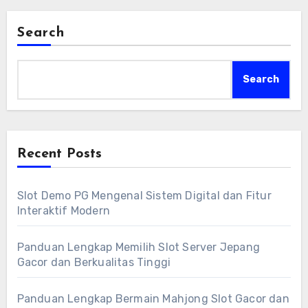
dengan tingkat volatilitas yang sedang dan
RTP yang tinggi, Lucky Twins Wilds memberikan
Search
kesempatan bagi pemain untuk menikmati
keseruan permainan sambil berharap
Search
mendapatkan keberuntungan yang besar. Jadi,
bagi Anda yang mencari permainan slot dengan
tema yang cerah dan penuh keberuntungan,
Recent Posts
Lucky Twins Wilds bisa menjadi pilihan yang
tepat.
Slot Demo PG Mengenal Sistem Digital dan Fitur
Interaktif Modern
Panduan Lengkap Memilih Slot Server Jepang
Gacor dan Berkualitas Tinggi
Panduan Lengkap Bermain Mahjong Slot Gacor dan