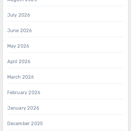
July 2026
June 2026
May 2026
April 2026
March 2026
February 2026
January 2026
December 2025