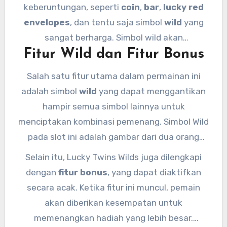
keberuntungan, seperti
coin
,
bar
,
lucky red
envelopes
, dan tentu saja simbol
wild
yang
sangat berharga. Simbol wild akan
Fitur Wild dan Fitur Bonus
menggantikan simbol lain pada gulungan untuk
membentuk kombinasi pemenang.
Salah satu fitur utama dalam permainan ini
adalah simbol
wild
yang dapat menggantikan
hampir semua simbol lainnya untuk
menciptakan kombinasi pemenang. Simbol Wild
pada slot ini adalah gambar dari dua orang
kembar yang mengenakan pakaian tradisional,
Selain itu, Lucky Twins Wilds juga dilengkapi
yang merupakan simbol keberuntungan di
dengan
fitur bonus
, yang dapat diaktifkan
budaya Tiongkok. Keberadaan simbol ini sangat
secara acak. Ketika fitur ini muncul, pemain
penting karena dapat meningkatkan peluang
akan diberikan kesempatan untuk
pemain untuk menang.
memenangkan hadiah yang lebih besar.