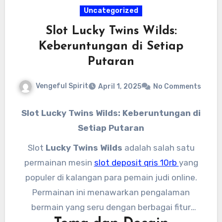
Uncategorized
Slot Lucky Twins Wilds:
Keberuntungan di Setiap
Putaran
Vengeful Spirit
April 1, 2025
No Comments
Slot Lucky Twins Wilds: Keberuntungan di
Setiap Putaran
Slot
Lucky Twins Wilds
adalah salah satu
permainan mesin
slot deposit qris 10rb
yang
populer di kalangan para pemain judi online.
Permainan ini menawarkan pengalaman
bermain yang seru dengan berbagai fitur