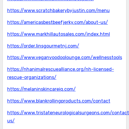
https://www.scratchbakerybyjustin.com/menu
https://americasbestbeefjerky.com/about-us/
https://www.markhillautosales.com/index.html
https://order.linsgourmetnj.com/
https://www.veganvoodoolounge.com/wellnesstools
https://nhanimalrescuealliance.org/nh-licensed-
rescue-organizations/
https://melaninskincareiq.com/
https://www.blankrollingproducts.com/contact
https://www.tristateneurologicalsurgeons.com/contact
us/