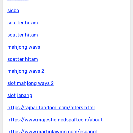
sicbo
scatter hitam
scatter hitam
mahjong ways
scatter hitam
mahjong ways 2
slot mahjong ways 2
slot jepang
https://rajbaritandoori.com/offers.html
https://www.majesticmedspafl.com/about
https://www.martinlawmn.com/espanol