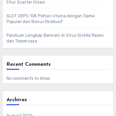
Fitur Scatter Hitam
SLOT DEPO 10K Pilihan Utama dengan Game
Populer dan Bonus Eksklusif
Panduan Lengkap Bermain di Situs Slot4d Resmi
dan Terpercaya
Recent Comments
No comments to show.
Archives
August 2026