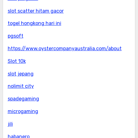
slot scatter hitam gacor
togel hongkong hari ini
pgsoft
https://www.oystercompanyaustralia.com/about
Slot 10k
slot jepang
nolimit city
spadegaming
microgaming
jili
habanero