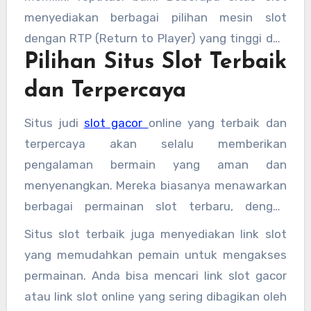
seperti slot gacor malam ini.
menyediakan berbagai pilihan mesin slot
dengan RTP (Return to Player) yang tinggi dan
Pilihan Situs Slot Terbaik
peluang menang yang lebih besar. Untuk
menemukan link slot gacor malam ini, Anda
dan Terpercaya
perlu memastikan bahwa Anda bermain di situs
judi slot online yang terpercaya dan memiliki
Situs judi
slot gacor
online yang terbaik dan
banyak ulasan positif dari pemain lain.
terpercaya akan selalu memberikan
Pastikan Anda selalu mencari situs judi slot
pengalaman bermain yang aman dan
terbaik dan terpercaya no 1, yang tidak hanya
menyenangkan. Mereka biasanya menawarkan
memberikan pilihan slot terbaru, tetapi juga
berbagai permainan slot terbaru, dengan
menjamin permainan yang adil.
berbagai tema dan fitur bonus yang menarik.
Situs slot terbaik juga menyediakan link slot
Selain itu, situs judi slot terpercaya juga
yang memudahkan pemain untuk mengakses
memastikan bahwa setiap permainan memiliki
permainan. Anda bisa mencari link slot gacor
sistem yang transparan dan adil, sehingga
atau link slot online yang sering dibagikan oleh
pemain dapat bermain dengan tenang.