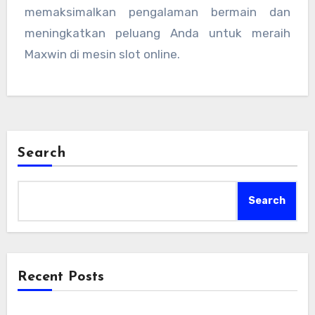
memaksimalkan pengalaman bermain dan
meningkatkan peluang Anda untuk meraih
Maxwin di mesin slot online.
Search
Search
Recent Posts