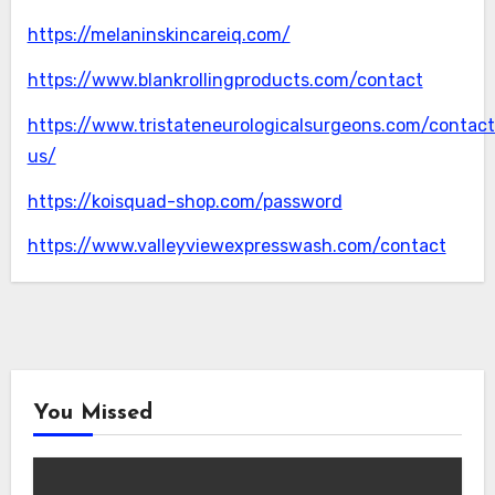
https://melaninskincareiq.com/
https://www.blankrollingproducts.com/contact
https://www.tristateneurologicalsurgeons.com/contact
us/
https://koisquad-shop.com/password
https://www.valleyviewexpresswash.com/contact
You Missed