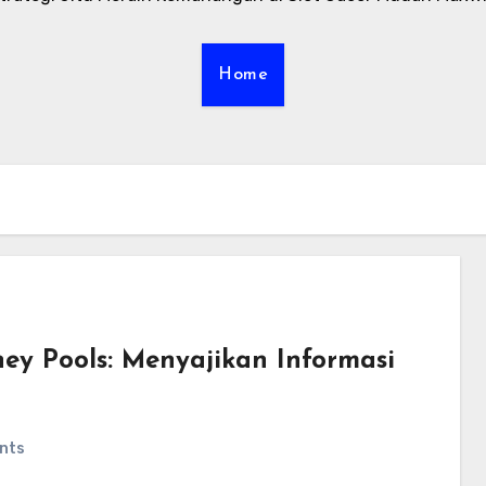
Home
ey Pools: Menyajikan Informasi
nts