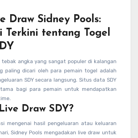
e Draw Sidney Pools:
 Terkini tentang Togel
SDY
tebak angka yang sangat populer di kalangan
g paling dicari oleh para pemain togel adalah
ngeluaran SDY secara langsung. Situs data SDY
 utama bagi para pemain untuk mendapatkan
time.
 Live Draw SDY?
i mengenai hasil pengeluaran atau keluaran
hari, Sidney Pools mengadakan live draw untuk