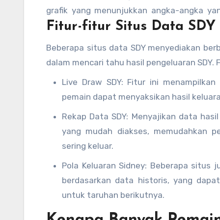
grafik yang menunjukkan angka-angka yang
Fitur-fitur Situs Data SDY
yang menggunakan situs data SDY ini bisa m
Beberapa situs data SDY menyediakan berb
dalam mencari tahu hasil pengeluaran SDY. Fi
Live Draw SDY: Fitur ini menampilka
pemain dapat menyaksikan hasil keluara
Rekap Data SDY: Menyajikan data hasi
yang mudah diakses, memudahkan pe
sering keluar.
Pola Keluaran Sidney: Beberapa situs j
berdasarkan data historis, yang da
untuk taruhan berikutnya.
Kenapa Banyak Pemain