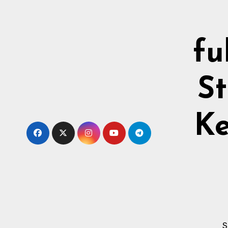
Skip
to
content
fu
St
Ke
S