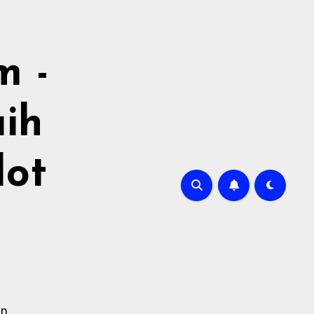
m -
aih
lot
in