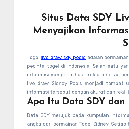
Situs Data SDY Liv
Menyajikan Informasi
Togel
live draw sdy pools
adalah permainan 
pecinta togel di Indonesia. Salah satu yan
informasi mengenai hasil keluaran atau pe
live draw Sidney Pools menjadi tempat
informasi tersebut dengan akurat dan real-
Apa Itu Data SDY dan
Data SDY merujuk pada kumpulan informas
angka dari permainan Togel Sidney. Setiap 