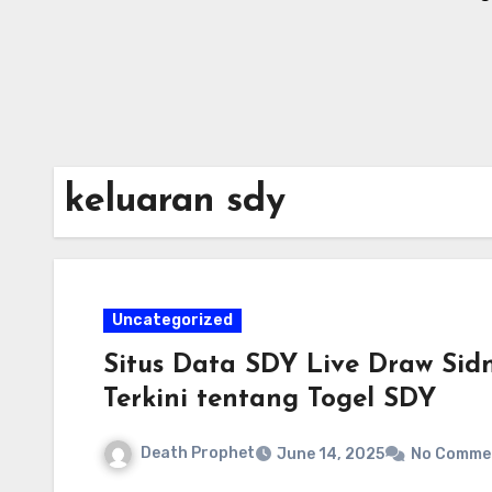
keluaran sdy
Uncategorized
Situs Data SDY Live Draw Sidn
Terkini tentang Togel SDY
Death Prophet
June 14, 2025
No Comme