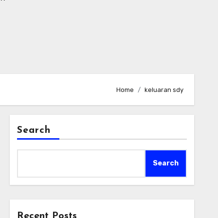
Home
keluaran sdy
Search
Search
Recent Posts