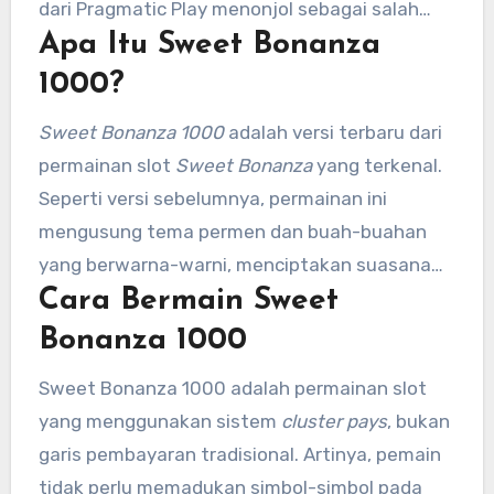
dari Pragmatic Play menonjol sebagai salah
Apa Itu Sweet Bonanza
satu pilihan favorit di kalangan para pemain.
Versi terbaru dari permainan ini,
Sweet
1000?
Bonanza 1000
, menawarkan pengalaman
Sweet Bonanza 1000
adalah versi terbaru dari
bermain yang lebih menarik dan potensi
permainan slot
Sweet Bonanza
yang terkenal.
kemenangan yang lebih besar. Artikel ini akan
Seperti versi sebelumnya, permainan ini
membahas lebih dalam tentang permainan slot
mengusung tema permen dan buah-buahan
online Sweet Bonanza 1000 dan fitur-fitur unik
yang berwarna-warni, menciptakan suasana
yang membuatnya begitu digemari.
Cara Bermain Sweet
yang ceria dan menggembirakan. Perbedaan
utama terletak pada peningkatan jumlah
Bonanza 1000
peluang dan pembayaran yang lebih tinggi.
Sweet Bonanza 1000 adalah permainan slot
Dengan menggandakan kemenangan
yang menggunakan sistem
cluster pays
, bukan
potensial, pemain kini memiliki kesempatan
garis pembayaran tradisional. Artinya, pemain
untuk meraih hadiah yang lebih besar, hingga
tidak perlu memadukan simbol-simbol pada