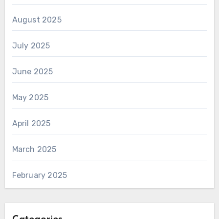
August 2025
July 2025
June 2025
May 2025
April 2025
March 2025
February 2025