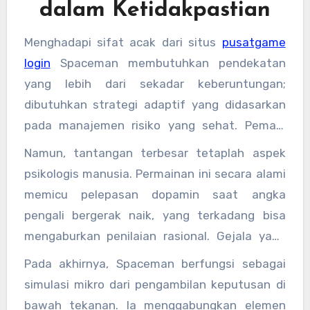
menjaga agar permainan tetap kompetitif dan
dalam Ketidakpastian
tidak terikat oleh apa yang terjadi sebelumnya.
adil bagi semua peserta tanpa memandang
Pemahaman akan aspek teknis ini membantu
Menghadapi sifat acak dari situs
pusatgame
lokasi geografis mereka.
pemain untuk melepaskan diri dari kekeliruan
login
Spaceman membutuhkan pendekatan
logika yang menganggap bahwa hasil masa lalu
yang lebih dari sekadar keberuntungan;
dapat memprediksi masa depan dalam sistem
dibutuhkan strategi adaptif yang didasarkan
yang benar-benar acak.
pada manajemen risiko yang sehat. Pemain
yang memiliki daya tahan lama dalam
Namun, tantangan terbesar tetaplah aspek
permainan ini biasanya adalah mereka yang
psikologis manusia. Permainan ini secara alami
mampu menyesuaikan ukuran taruhan mereka
memicu pelepasan dopamin saat angka
dengan kondisi saldo saat itu. Strategi “pukul
pengali bergerak naik, yang terkadang bisa
dan lari” atau mengambil keuntungan kecil
mengaburkan penilaian rasional. Gejala yang
secara konsisten sering kali terbukti lebih
sering muncul adalah overconfidence setelah
Pada akhirnya, Spaceman berfungsi sebagai
stabil dibandingkan dengan terus-menerus
beberapa kemenangan beruntun, yang
simulasi mikro dari pengambilan keputusan di
mengejar pengali raksasa. Hal ini mengajarkan
biasanya menyebabkan pemain menaikkan
bawah tekanan. Ia menggabungkan elemen