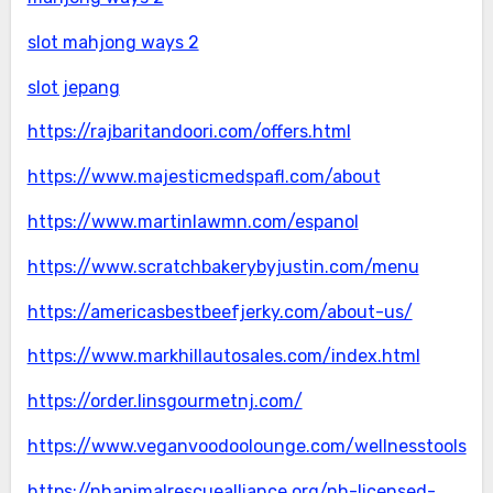
slot mahjong ways 2
slot jepang
https://rajbaritandoori.com/offers.html
https://www.majesticmedspafl.com/about
https://www.martinlawmn.com/espanol
https://www.scratchbakerybyjustin.com/menu
https://americasbestbeefjerky.com/about-us/
https://www.markhillautosales.com/index.html
https://order.linsgourmetnj.com/
https://www.veganvoodoolounge.com/wellnesstools
https://nhanimalrescuealliance.org/nh-licensed-