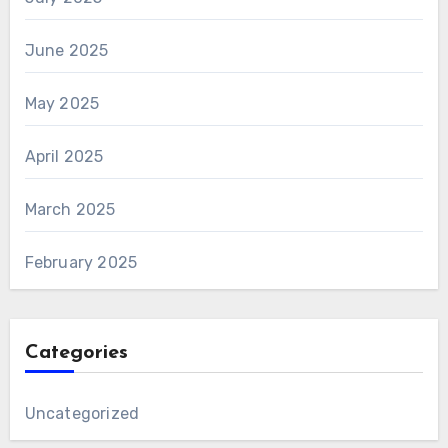
June 2025
May 2025
April 2025
March 2025
February 2025
Categories
Uncategorized