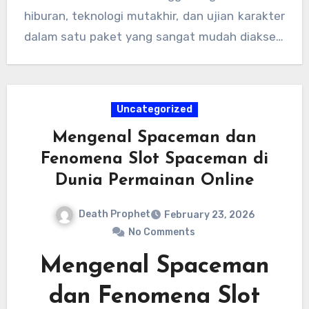
pemain tentang pentingnya konsistensi
taruhan secara drastis tepat sebelum terjadi
hiburan, teknologi mutakhir, dan ujian karakter
dibandingkan dengan kemenangan instan yang
penurunan statistik. Mengembangkan disiplin
dalam satu paket yang sangat mudah diakses.
sporadis.
untuk berhenti sejenak, terlepas dari apakah
Selama keterlibatan dalam permainan ini
sedang dalam posisi menang atau kalah,
didasari oleh kesadaran penuh akan risiko dan
adalah keterampilan tingkat tinggi yang
tujuan hiburan, Spaceman memberikan
Uncategorized
memisahkan pemain kasual dengan mereka
wawasan menarik tentang bagaimana
yang benar-benar memahami dinamika
Mengenal Spaceman dan
manusia bereaksi terhadap peluang dan
permainan.
Fenomena Slot Spaceman di
ketidakpastian. Keberadaannya menandai era
Dunia Permainan Online
baru di mana transparansi sistem dan
kecepatan aksi menjadi kunci utama dalam
Death Prophet
February 23, 2026
memenangkan hati audiens di seluruh dunia.
No Comments
Mengenal Spaceman
dan Fenomena Slot