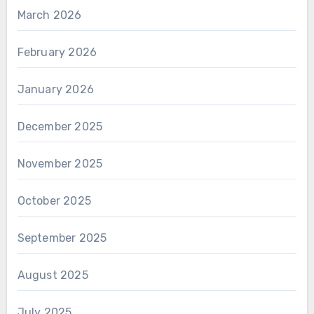
March 2026
February 2026
January 2026
December 2025
November 2025
October 2025
September 2025
August 2025
July 2025