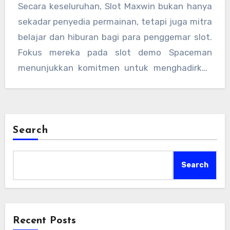
mengenal dunia situs
slot spaceman
Secara keseluruhan, Slot Maxwin bukan hanya
pragmatic play
online. Sedangkan bagi pemain
sekadar penyedia permainan, tetapi juga mitra
berpengalaman, demo ini bisa menjadi sarana
belajar dan hiburan bagi para penggemar slot.
melatih insting dan strategi sebelum bermain
Fokus mereka pada slot demo Spaceman
dengan taruhan nyata.
menunjukkan komitmen untuk menghadirkan
pengalaman bermain yang menyenangkan,
aman, dan mendidik.
Search
Search
Recent Posts