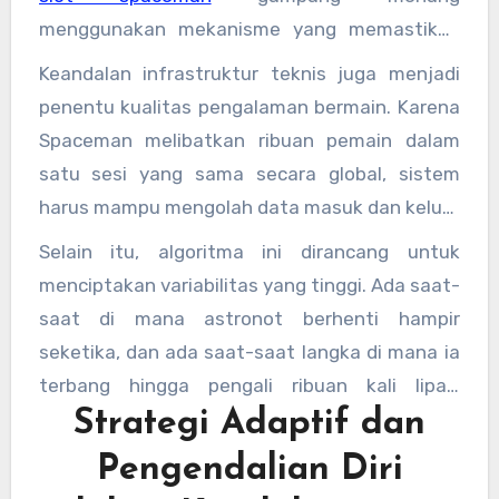
menggunakan mekanisme yang memastikan
bahwa setiap angka pengali yang muncul
Keandalan infrastruktur teknis juga menjadi
dihasilkan melalui proses komputasi yang adil
penentu kualitas pengalaman bermain. Karena
dan tidak dapat diintervensi. Hal ini sangat
Spaceman melibatkan ribuan pemain dalam
krusial karena dalam permainan yang bergerak
satu sesi yang sama secara global, sistem
secepat ini, kepercayaan pemain adalah aset
harus mampu mengolah data masuk dan keluar
utama. Dengan menggunakan teknologi
dalam fraksi detik. Ketika seorang pemain
Selain itu, algoritma ini dirancang untuk
berbasis enkripsi, hasil dari setiap penerbangan
memutuskan untuk mengambil keuntungan,
menciptakan variabilitas yang tinggi. Ada saat-
dapat diverifikasi secara mandiri, memberikan
server harus segera merespons tanpa ada
saat di mana astronot berhenti hampir
tingkat transparansi yang sebelumnya sulit
latensi yang berarti. Keterlambatan data satu
seketika, dan ada saat-saat langka di mana ia
dicapai dalam industri hiburan digital berskala
milidetik saja bisa menjadi pembeda antara
terbang hingga pengali ribuan kali lipat.
besar.
kemenangan besar dan kekalahan total. Oleh
Strategi Adaptif dan
Distribusi hasil ini tidak mengikuti pola linier,
karena itu, optimasi server dan jalur
melainkan pola acak murni yang memastikan
Pengendalian Diri
komunikasi data menjadi fokus utama dalam
bahwa setiap putaran adalah babak baru yang