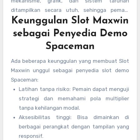
mekanisme, grafik, dan sistem taruhan
ditampilkan secara utuh, sehingga pemain
Keunggulan Slot Maxwin
tidak merasa ada perbedaan. Hal ini
membangun rasa percaya diri dan
sebagai Penyedia Demo
memudahkan transisi ke permainan dengan
Spaceman
uang asli.
Ada beberapa keunggulan yang membuat Slot
Maxwin unggul sebagai penyedia slot demo
Spaceman:
Latihan tanpa risiko: Pemain dapat menguji
strategi dan memahami pola multiplier
tanpa kehilangan modal.
Aksesibilitas tinggi: Bisa dimainkan di
berbagai perangkat dengan tampilan yang
responsif.