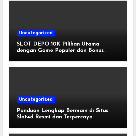
Uncategorized
SLOT DEPO 10K Pilihan Utama
dengan Game Populer dan Bonus
Eksklusif
Uncategorized
Panduan Lengkap Bermain di Situs
Slot4d Resmi dan Terpercaya