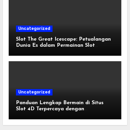
Uncategorized
Slot The Great Icescape: Petualangan
Dunia Es dalam Permainan Slot
Modern
Uncategorized
Panduan Lengkap Bermain di Situs
Slot 4D Terpercaya dengan
Kemenangan Maksimal