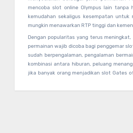
mencoba slot online Olympus lain tanpa h
kemudahan sekaligus kesempatan untuk 
mungkin menawarkan RTP tinggi dan kemen
Dengan popularitas yang terus meningkat, 
permainan wajib dicoba bagi penggemar slo
sudah berpengalaman, pengalaman bermain
kombinasi antara hiburan, peluang menang
jika banyak orang menjadikan slot Gates o
slot online, mencari sensasi dari setiap
menggiurkan.