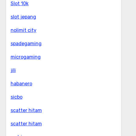
Slot 10k
slot jepang
nolimit city
spadegaming
microgaming
jili
habanero
sicbo
scatter hitam
scatter hitam