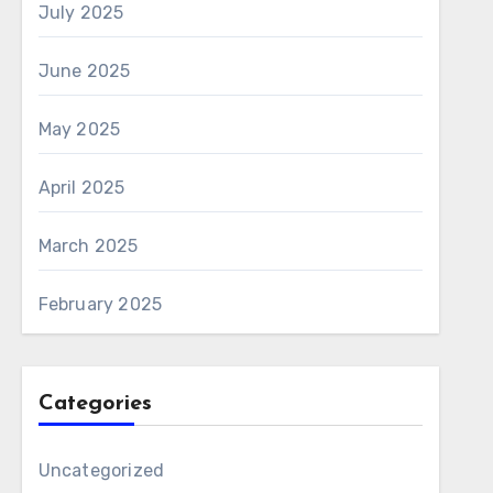
July 2025
June 2025
May 2025
April 2025
March 2025
February 2025
Categories
Uncategorized