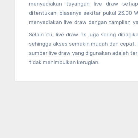
menyediakan tayangan live draw seti
ditentukan, biasanya sekitar pukul 23.00 WI
menyediakan live draw dengan tampilan yan
smartphone.
Selain itu, live draw hk juga sering dibagik
sehingga akses semakin mudah dan cepat.
sumber live draw yang digunakan adalah ter
tidak menimbulkan kerugian.