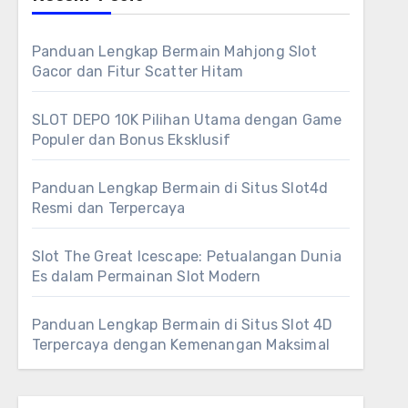
Panduan Lengkap Bermain Mahjong Slot
Gacor dan Fitur Scatter Hitam
SLOT DEPO 10K Pilihan Utama dengan Game
Populer dan Bonus Eksklusif
Panduan Lengkap Bermain di Situs Slot4d
Resmi dan Terpercaya
Slot The Great Icescape: Petualangan Dunia
Es dalam Permainan Slot Modern
Panduan Lengkap Bermain di Situs Slot 4D
Terpercaya dengan Kemenangan Maksimal