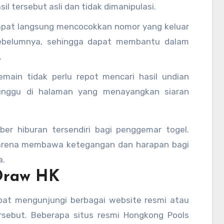
 tersebut asli dan tidak dimanipulasi.
pat langsung mencocokkan nomor yang keluar
sebelumnya, sehingga dapat membantu dalam
.
main tidak perlu repot mencari hasil undian
unggu di halaman yang menayangkan siaran
ber hiburan tersendiri bagi penggemar togel.
karena membawa ketegangan dan harapan bagi
a.
Draw HK
pat mengunjungi berbagai website resmi atau
rsebut. Beberapa situs resmi Hongkong Pools