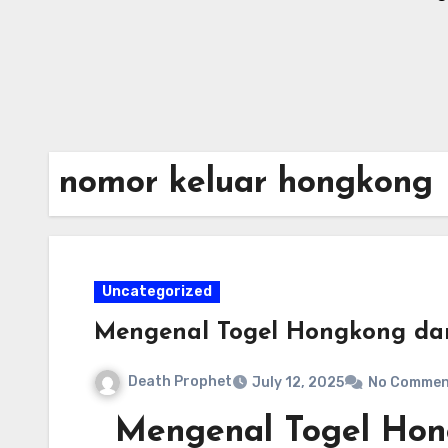
nomor keluar hongkong
Uncategorized
Mengenal Togel Hongkong dan
Death Prophet
July 12, 2025
No Commen
Mengenal Togel Hon