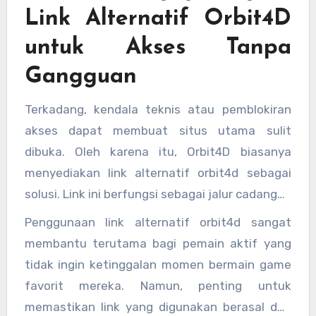
Link Alternatif Orbit4D
kesalahan akses.
untuk Akses Tanpa
Gangguan
Terkadang, kendala teknis atau pemblokiran
akses dapat membuat situs utama sulit
dibuka. Oleh karena itu, Orbit4D biasanya
menyediakan link alternatif orbit4d sebagai
solusi. Link ini berfungsi sebagai jalur cadangan
agar pemain tetap dapat melakukan login
Penggunaan link alternatif orbit4d sangat
orbit4d dan menikmati permainan tanpa
membantu terutama bagi pemain aktif yang
hambatan.
tidak ingin ketinggalan momen bermain game
favorit mereka. Namun, penting untuk
memastikan link yang digunakan berasal dari