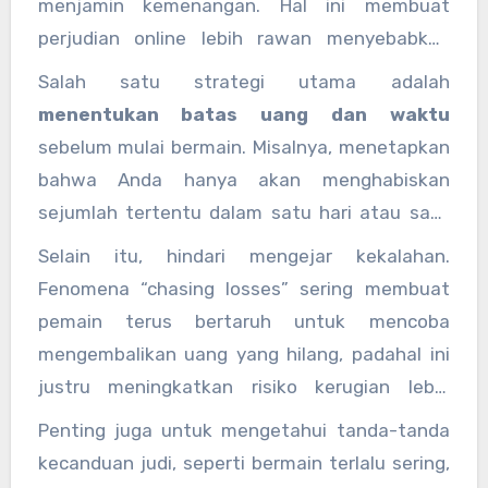
menjamin kemenangan. Hal ini membuat
perjudian online lebih rawan menyebabkan
kerugian finansial jika tidak dikontrol. Oleh
Salah satu strategi utama adalah
karena itu, penting menerapkan prinsip
menentukan batas uang dan waktu
bermain secara bijak
.
sebelum mulai bermain. Misalnya, menetapkan
bahwa Anda hanya akan menghabiskan
sejumlah tertentu dalam satu hari atau satu
sesi. Jika batas tercapai, pemain harus
Selain itu, hindari mengejar kekalahan.
berhenti. Strategi ini membantu mencegah
Fenomena “chasing losses” sering membuat
kerugian besar dan menjaga pengalaman
pemain terus bertaruh untuk mencoba
bermain tetap menyenangkan.
mengembalikan uang yang hilang, padahal ini
justru meningkatkan risiko kerugian lebih
besar. Menganggap permainan sebagai
Penting juga untuk mengetahui tanda-tanda
hiburan, bukan sumber penghasilan, adalah
kecanduan judi, seperti bermain terlalu sering,
kunci untuk bermain dengan sehat.