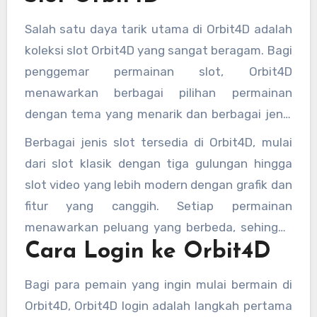
responsif.
Salah satu daya tarik utama di Orbit4D adalah
koleksi slot Orbit4D yang sangat beragam. Bagi
penggemar permainan slot, Orbit4D
menawarkan berbagai pilihan permainan
dengan tema yang menarik dan berbagai jenis
bonus yang menguntungkan. Slot Orbit4D tidak
Berbagai jenis slot tersedia di Orbit4D, mulai
hanya memberikan hiburan, tetapi juga
dari slot klasik dengan tiga gulungan hingga
peluang menang yang besar. Permainan ini
slot video yang lebih modern dengan grafik dan
dapat diakses dengan mudah di perangkat
fitur yang canggih. Setiap permainan
mobile maupun desktop, memudahkan pemain
menawarkan peluang yang berbeda, sehingga
untuk bermain kapan saja dan di mana saja.
Cara Login ke Orbit4D
pemain bisa memilih sesuai dengan preferensi
dan tingkat keterampilan mereka.
Bagi para pemain yang ingin mulai bermain di
Orbit4D, Orbit4D login adalah langkah pertama