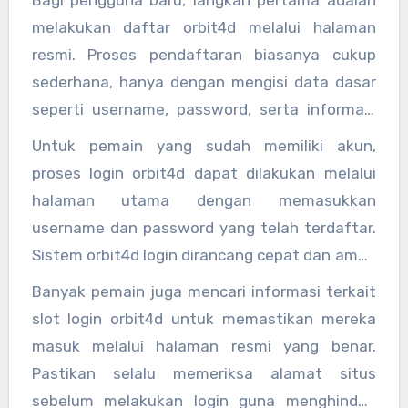
melakukan daftar orbit4d melalui halaman
resmi. Proses pendaftaran biasanya cukup
sederhana, hanya dengan mengisi data dasar
seperti username, password, serta informasi
kontak yang valid. Setelah proses orbit4d
Untuk pemain yang sudah memiliki akun,
daftar selesai, akun sudah dapat digunakan
proses login orbit4d dapat dilakukan melalui
untuk mengakses seluruh permainan yang
halaman utama dengan memasukkan
tersedia.
username dan password yang telah terdaftar.
Sistem orbit4d login dirancang cepat dan aman
sehingga data pengguna tetap terlindungi.
Banyak pemain juga mencari informasi terkait
slot login orbit4d untuk memastikan mereka
masuk melalui halaman resmi yang benar.
Pastikan selalu memeriksa alamat situs
sebelum melakukan login guna menghindari