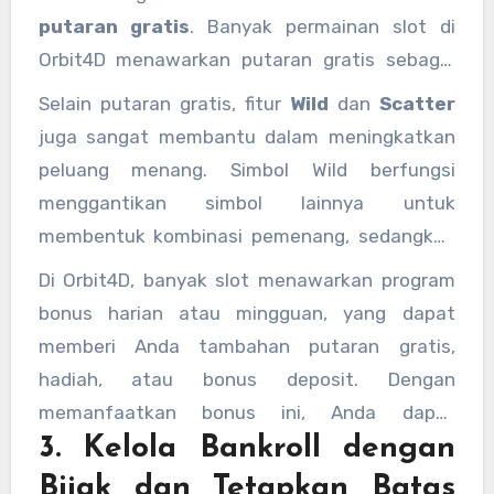
putaran gratis
. Banyak permainan slot di
Orbit4D menawarkan putaran gratis sebagai
bagian dari fitur bonus, di mana Anda bisa
Selain putaran gratis, fitur
Wild
dan
Scatter
memutar gulungan tanpa harus mengeluarkan
juga sangat membantu dalam meningkatkan
taruhan tambahan. Fitur putaran gratis ini
peluang menang. Simbol Wild berfungsi
sering kali dapat menghasilkan kemenangan
menggantikan simbol lainnya untuk
yang lebih besar, karena sebagian besar slot
membentuk kombinasi pemenang, sedangkan
memiliki pembayaran yang lebih tinggi pada
Scatter sering memberikan akses ke fitur
Di Orbit4D, banyak slot menawarkan program
putaran bonus.
bonus atau pembayaran tambahan jika muncul
bonus harian atau mingguan, yang dapat
dalam jumlah tertentu. Oleh karena itu,
memberi Anda tambahan putaran gratis,
penting untuk memahami cara kerja setiap
hadiah, atau bonus deposit. Dengan
fitur khusus di setiap mesin slot yang Anda
memanfaatkan bonus ini, Anda dapat
pilih.
3. Kelola Bankroll dengan
memperpanjang waktu bermain Anda tanpa
harus mengeluarkan uang lebih banyak, yang
Bijak dan Tetapkan Batas