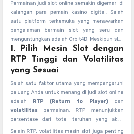
Permainan judi slot online semakin digemari di
kalangan para pemain kasino digital. Salah
satu platform terkemuka yang menawarkan
pengalaman bermain slot yang seru dan
menguntungkan adalah Orbit4D. Meskipun slot
1. Pilih Mesin Slot dengan
online bergantung pada keberuntungan, ada
beberapa tips dan trik yang dapat membantu
RTP Tinggi dan Volatilitas
Anda meningkatkan peluang untuk menang
yang Sesuai
dan meraih kemenangan besar. Artikel ini akan
Salah satu faktor utama yang mempengaruhi
membahas cara terbaik untuk menang di judi
peluang Anda untuk menang di judi slot online
online
slot online
Orbit4D, serta strategi yang
adalah
RTP (Return to Player)
dan
dapat diterapkan untuk memaksimalkan
volatilitas
permainan. RTP menunjukkan
pengalaman bermain Anda.
persentase dari total taruhan yang akan
kembali kepada pemain dalam jangka panjang.
Selain RTP, volatilitas mesin slot juga penting