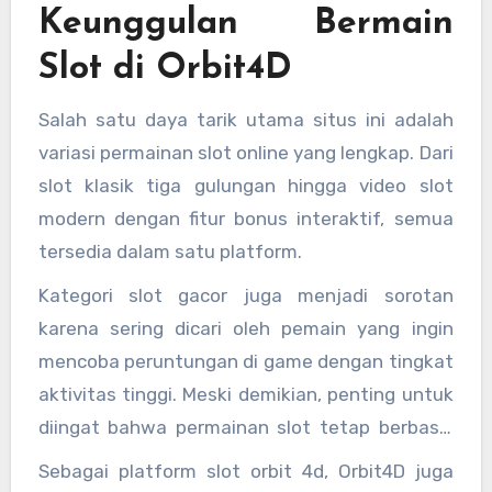
Keunggulan Bermain
sumber resmi agar keamanan akun tetap
terjaga.
Slot di Orbit4D
Salah satu daya tarik utama situs ini adalah
variasi permainan slot online yang lengkap. Dari
slot klasik tiga gulungan hingga video slot
modern dengan fitur bonus interaktif, semua
tersedia dalam satu platform.
Kategori slot gacor juga menjadi sorotan
karena sering dicari oleh pemain yang ingin
mencoba peruntungan di game dengan tingkat
aktivitas tinggi. Meski demikian, penting untuk
diingat bahwa permainan slot tetap berbasis
keberuntungan dan hasilnya tidak dapat
Sebagai platform slot orbit 4d, Orbit4D juga