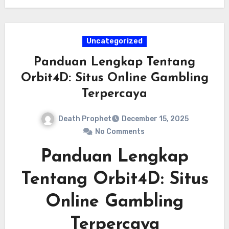
hari di Slot4D
. Kombinasi gameplay seru, slot
lebih efektif.
gacor, dan layanan profesional menjadikan
platform ini pilihan ideal bagi siapa saja yang
Uncategorized
ingin hiburan sekaligus keuntungan maksimal.
Panduan Lengkap Tentang
Orbit4D: Situs Online Gambling
Terpercaya
Death Prophet
December 15, 2025
No Comments
Panduan Lengkap
Tentang Orbit4D: Situs
Online Gambling
Terpercaya