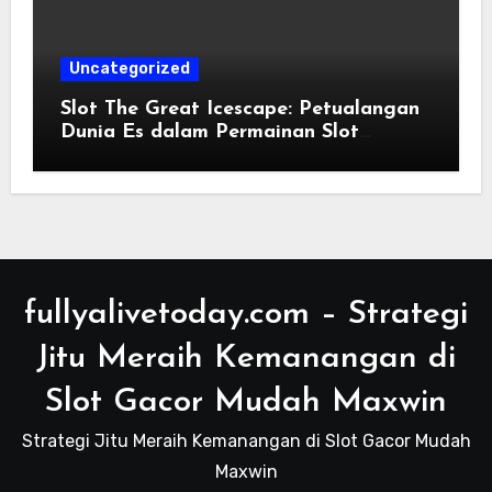
Uncategorized
Slot The Great Icescape: Petualangan
Dunia Es dalam Permainan Slot
Modern
fullyalivetoday.com – Strategi
Jitu Meraih Kemanangan di
Slot Gacor Mudah Maxwin
Strategi Jitu Meraih Kemanangan di Slot Gacor Mudah
Maxwin