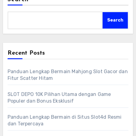
Search
Recent Posts
Panduan Lengkap Bermain Mahjong Slot Gacor dan
Fitur Scatter Hitam
SLOT DEPO 10K Pilihan Utama dengan Game
Populer dan Bonus Eksklusif
Panduan Lengkap Bermain di Situs Slot4d Resmi
dan Terpercaya