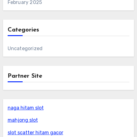
February 2025
Categories
Uncategorized
Partner Site
naga hitam slot
mahjong slot
slot scatter hitam gacor