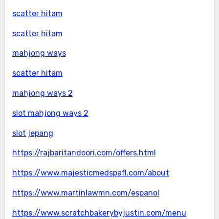
scatter hitam
scatter hitam
mahjong ways
scatter hitam
mahjong ways 2
slot mahjong ways 2
slot jepang
https://rajbaritandoori.com/offers.html
https://www.majesticmedspafl.com/about
https://www.martinlawmn.com/espanol
https://www.scratchbakerybyjustin.com/menu