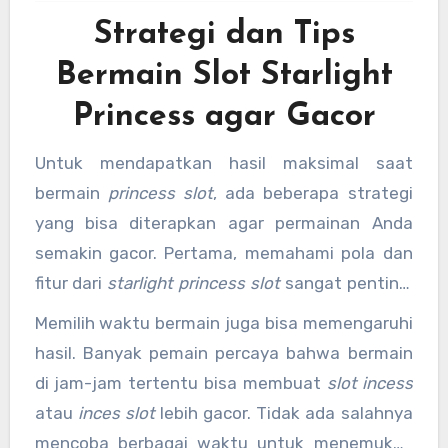
bermain aman dan menyenangkan. Dengan
beruntun.
Strategi dan Tips
bermain di
situs slot
starlight princess
1000
terpercaya, Anda bisa menikmati
Bermain Slot Starlight
berbagai bonus dan fitur menarik yang
Princess agar Gacor
disediakan oleh penyedia game.
Untuk mendapatkan hasil maksimal saat
bermain
princess slot
, ada beberapa strategi
yang bisa diterapkan agar permainan Anda
semakin gacor. Pertama, memahami pola dan
fitur dari
starlight princess slot
sangat penting.
Misalnya, mengenali simbol
starlight princess
Memilih waktu bermain juga bisa memengaruhi
x1000
yang biasanya menjadi kunci
hasil. Banyak pemain percaya bahwa bermain
kemenangan besar bisa membantu Anda
di jam-jam tertentu bisa membuat
slot incess
memaksimalkan peluang. Selain itu,
atau
inces slot
lebih gacor. Tidak ada salahnya
manfaatkan fitur bonus yang sering muncul di
mencoba berbagai waktu untuk menemukan