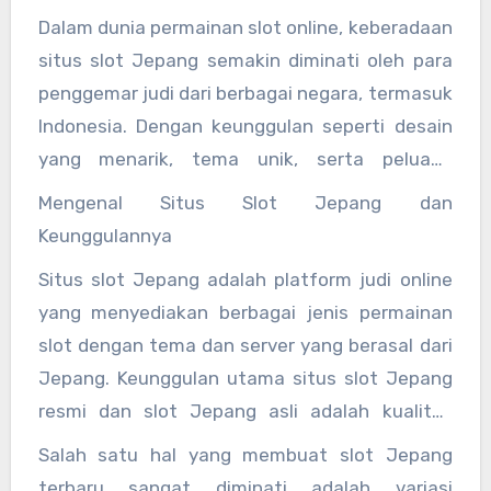
Dalam dunia permainan slot online, keberadaan
situs slot Jepang semakin diminati oleh para
penggemar judi dari berbagai negara, termasuk
Indonesia. Dengan keunggulan seperti desain
yang menarik, tema unik, serta peluang
menang yang besar, slot Jepang kini menjadi
Mengenal Situs Slot Jepang dan
pilihan utama para pemain. Artikel ini akan
Keunggulannya
membahas berbagai aspek penting tentang
Situs slot Jepang adalah platform judi online
slot Jepang, mulai dari akun pro slot Jepang,
yang menyediakan berbagai jenis permainan
link slot Jepang, hingga cara menemukan slot
slot dengan tema dan server yang berasal dari
Jepang tergacor yang gampang menang.
Jepang. Keunggulan utama situs slot Jepang
resmi dan slot Jepang asli adalah kualitas
permainan yang stabil, grafis yang menarik,
Salah satu hal yang membuat slot Jepang
serta tingkat kemenangan yang cukup tinggi
terbaru sangat diminati adalah variasi