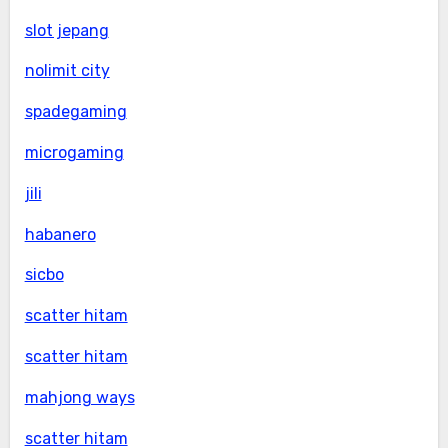
slot jepang
nolimit city
spadegaming
microgaming
jili
habanero
sicbo
scatter hitam
scatter hitam
mahjong ways
scatter hitam