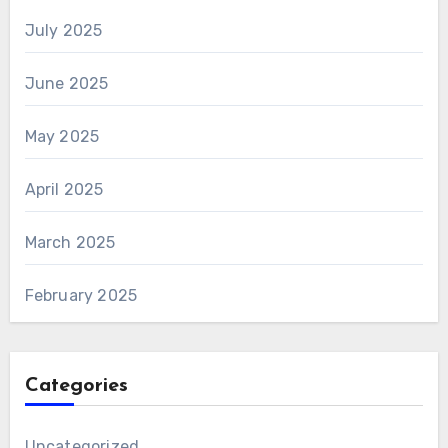
July 2025
June 2025
May 2025
April 2025
March 2025
February 2025
Categories
Uncategorized