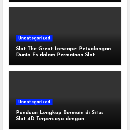
Uncategorized
Slot The Great Icescape: Petualangan
Dunia Es dalam Permainan Slot
Modern
Uncategorized
Panduan Lengkap Bermain di Situs
Slot 4D Terpercaya dengan
Kemenangan Maksimal