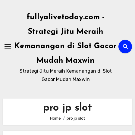
Skip
to
fullyalivetoday.com -
content
Strategi Jitu Meraih
Kemanangan di Slot Gacor
Mudah Maxwin
Strategi Jitu Meraih Kemanangan di Slot
Gacor Mudah Maxwin
pro jp slot
Home
pro jp slot