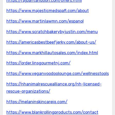
https://rajbaritandoori.com/offers.html
https://www.majesticmedspafl.com/about
https://www.martinlawmn.com/espanol
https://www.scratchbakerybyjustin.com/menu
https://americasbestbeefjerky.com/about-us/
https://www.markhillautosales.com/index.html
https://order.linsgourmetnj.com/
https://www.veganvoodoolounge.com/wellnesstools
https://nhanimalrescuealliance.org/nh-licensed-
rescue-organizations/
https://melaninskincareiq.com/
https://www.blankrollingproducts.com/contact