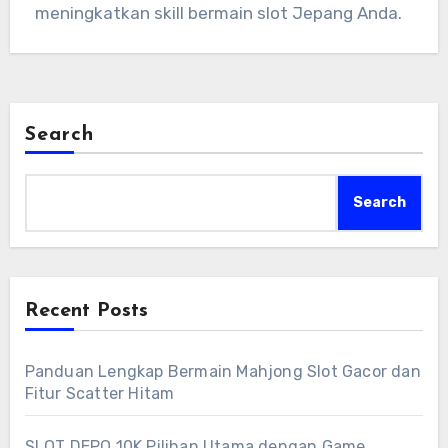
meningkatkan skill bermain slot Jepang Anda.
Search
Search
Recent Posts
Panduan Lengkap Bermain Mahjong Slot Gacor dan
Fitur Scatter Hitam
SLOT DEPO 10K Pilihan Utama dengan Game