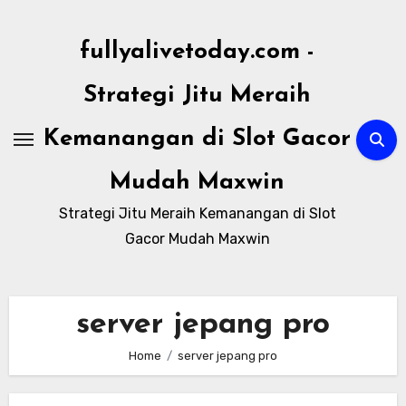
Skip
to
fullyalivetoday.com -
content
Strategi Jitu Meraih
Kemanangan di Slot Gacor
Mudah Maxwin
Strategi Jitu Meraih Kemanangan di Slot
Gacor Mudah Maxwin
server jepang pro
Home
server jepang pro