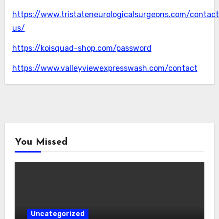
https://www.tristateneurologicalsurgeons.com/contact
us/
https://koisquad-shop.com/password
https://www.valleyviewexpresswash.com/contact
You Missed
Uncategorized