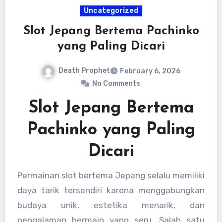
Uncategorized
Slot Jepang Bertema Pachinko
yang Paling Dicari
Death Prophet
February 6, 2026
No Comments
Slot Jepang Bertema
Pachinko yang Paling
Dicari
Permainan slot bertema Jepang selalu memiliki
daya tarik tersendiri karena menggabungkan
budaya unik, estetika menarik, dan
pengalaman bermain yang seru. Salah satu