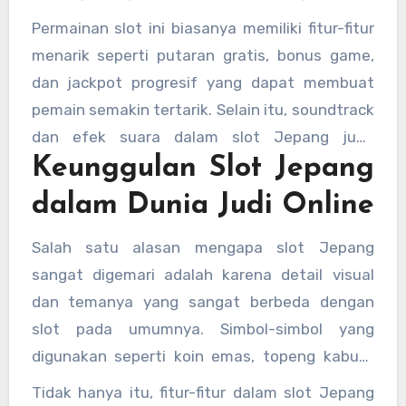
dari slot konvensional. Banyak pengembang
Permainan slot ini biasanya memiliki fitur-fitur
game yang khusus merilis slot bertema Jepang
menarik seperti putaran gratis, bonus game,
karena daya tarik estetika dan cerita yang
dan jackpot progresif yang dapat membuat
kaya dari negeri Sakura tersebut.
pemain semakin tertarik. Selain itu, soundtrack
dan efek suara dalam slot Jepang juga
Keunggulan Slot Jepang
didesain untuk memberikan sensasi yang
mendalam, membuat pemain merasa seperti
dalam Dunia Judi Online
berada di tengah suasana Jepang yang
autentik.
Salah satu alasan mengapa slot Jepang
sangat digemari adalah karena detail visual
dan temanya yang sangat berbeda dengan
slot pada umumnya. Simbol-simbol yang
digunakan seperti koin emas, topeng kabuki,
dan berbagai ikon budaya Jepang lainnya,
Tidak hanya itu, fitur-fitur dalam slot Jepang