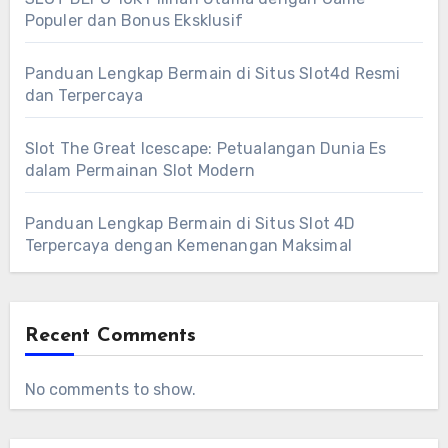
Populer dan Bonus Eksklusif
Panduan Lengkap Bermain di Situs Slot4d Resmi
dan Terpercaya
Slot The Great Icescape: Petualangan Dunia Es
dalam Permainan Slot Modern
Panduan Lengkap Bermain di Situs Slot 4D
Terpercaya dengan Kemenangan Maksimal
Recent Comments
No comments to show.