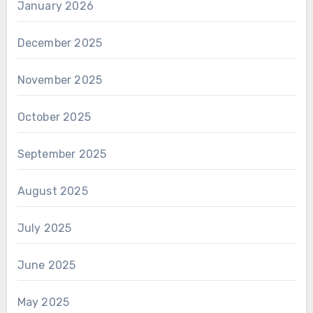
January 2026
December 2025
November 2025
October 2025
September 2025
August 2025
July 2025
June 2025
May 2025