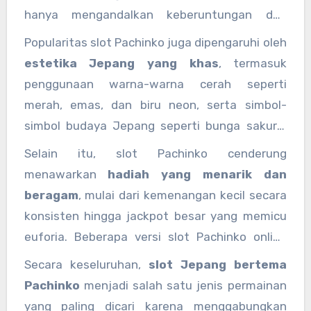
hanya mengandalkan keberuntungan dari
gulungan slot, tetapi juga menikmati sensasi
Popularitas slot Pachinko juga dipengaruhi oleh
menonton bola Pachinko “memantul” melalui
estetika Jepang yang khas
, termasuk
jalur animasi yang rumit. Setiap simbol memiliki
penggunaan warna-warna cerah seperti
peran tertentu dalam menentukan
merah, emas, dan biru neon, serta simbol-
kemenangan, dan beberapa slot bahkan
simbol budaya Jepang seperti bunga sakura,
menghadirkan mini-game interaktif yang
koin keberuntungan, dan karakter anime.
Selain itu, slot Pachinko cenderung
membuat pemain merasa lebih terlibat dalam
Desain visual yang menarik membuat slot ini
menawarkan
hadiah yang menarik dan
proses permainan.
populer tidak hanya di kalangan pemain
beragam
, mulai dari kemenangan kecil secara
Jepang, tetapi juga internasional. Banyak
konsisten hingga jackpot besar yang memicu
pemain asing yang tertarik mencoba slot
euforia. Beberapa versi slot Pachinko online
Pachinko karena nuansa uniknya yang berbeda
bahkan menambahkan fitur multiplikator atau
Secara keseluruhan,
slot Jepang bertema
dari slot bertema kasino klasik.
putaran bonus bertingkat, sehingga pemain
Pachinko
menjadi salah satu jenis permainan
memiliki peluang lebih besar untuk meraih
yang paling dicari karena menggabungkan