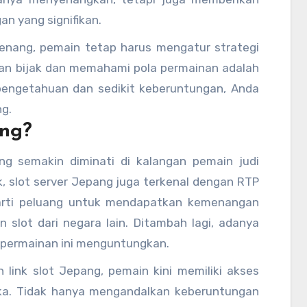
n yang signifikan.
nang, pemain tetap harus mengatur strategi
gan bijak dan memahami pola permainan adalah
engetahuan dan sedikit keberuntungan, Anda
ng.
ang?
g semakin diminati di kalangan pemain judi
k, slot server Jepang juga terkenal dengan RTP
berarti peluang untuk mendapatkan kemenangan
 slot dari negara lain. Ditambah lagi, adanya
 permainan ini menguntungkan.
ink slot Jepang, pemain kini memiliki akses
a. Tidak hanya mengandalkan keberuntungan