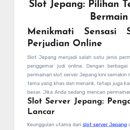
Slot Jepang: Pilihan
Bermain
Menikmati Sensasi 
Perjudian Online
Slot Jepang menjadi salah satu jenis per
penggemar judi online. Dengan berbagai
permainan slot server Jepang kini semakin 
tema yang khas dan menarik, tetapi juga 
besar. Jika Anda sedang mencari permain
Slot Server Jepang: Pen
slot Jepang adalah pilihan yang tepat.
Lancar
Keunggulan utama dari
slot server Jepang
a