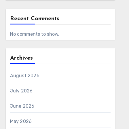
Recent Comments
No comments to show.
Archives
August 2026
July 2026
June 2026
May 2026