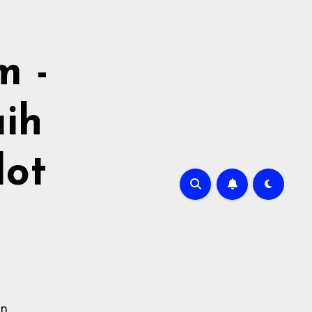
m -
aih
lot
in