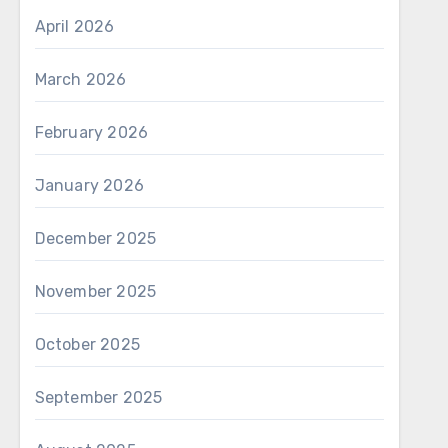
April 2026
March 2026
February 2026
January 2026
December 2025
November 2025
October 2025
September 2025