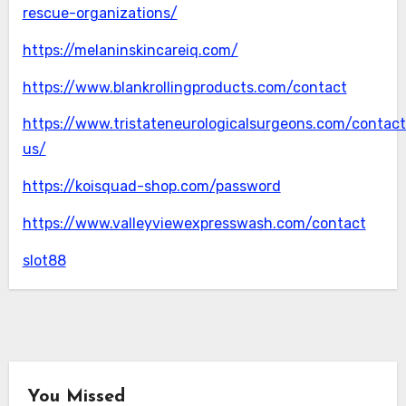
rescue-organizations/
https://melaninskincareiq.com/
https://www.blankrollingproducts.com/contact
https://www.tristateneurologicalsurgeons.com/contact
us/
https://koisquad-shop.com/password
https://www.valleyviewexpresswash.com/contact
slot88
You Missed