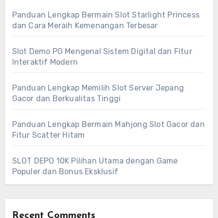
Panduan Lengkap Bermain Slot Starlight Princess
dan Cara Meraih Kemenangan Terbesar
Slot Demo PG Mengenal Sistem Digital dan Fitur
Interaktif Modern
Panduan Lengkap Memilih Slot Server Jepang
Gacor dan Berkualitas Tinggi
Panduan Lengkap Bermain Mahjong Slot Gacor dan
Fitur Scatter Hitam
SLOT DEPO 10K Pilihan Utama dengan Game
Populer dan Bonus Eksklusif
Recent Comments