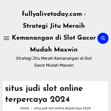
Skip
to
fullyalivetoday.com -
content
Strategi Jitu Meraih
Kemanangan di Slot Gacor
Mudah Maxwin
Strategi Jitu Meraih Kemanangan di Slot
Gacor Mudah Maxwin
situs judi slot online
terpercaya 2024
Home
situs judi slot online terpercaya 2024