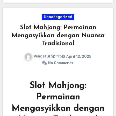
Uncategorized
Slot Mahjong: Permainan
Mengasyikkan dengan Nuansa
Tradisional
Vengeful Spirit
April 12, 2025
No Comments
Slot Mahjong:
Permainan
Mengasyikkan dengan