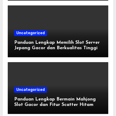
Uncategorized
Panduan Lengkap Memilih Slot Server
Jepang Gacor dan Berkualitas Tinggi
Uncategorized
Panduan Lengkap Bermain Mahjong
Slot Gacor dan Fitur Scatter Hitam