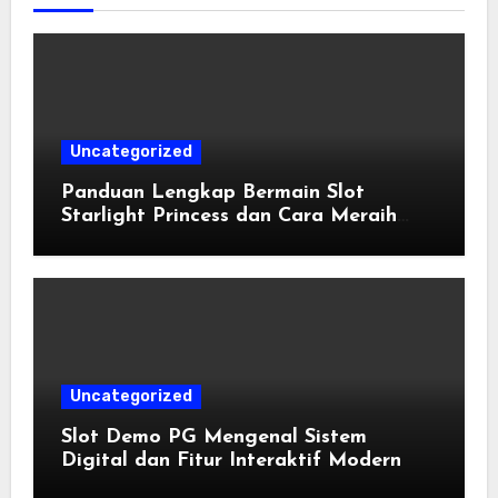
Uncategorized
Panduan Lengkap Bermain Slot
Starlight Princess dan Cara Meraih
Kemenangan Terbesar
Uncategorized
Slot Demo PG Mengenal Sistem
Digital dan Fitur Interaktif Modern