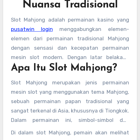
Nuansa Tradisional
Slot Mahjong adalah permainan kasino yang
pusatwin login
menggabungkan elemen-
elemen dari permainan tradisional Mahjong
dengan sensasi dan kecepatan permainan
mesin slot modern. Dengan latar belakang
Apa Itu Slot Mahjong?
budaya Tiongkok yang kaya, permainan ini
menarik bagi pemain yang ingin merasakan
Slot Mahjong merupakan jenis permainan
pengalaman baru dengan sentuhan klasik. Slot
mesin slot yang menggunakan tema Mahjong,
Mahjong kini semakin populer, memberikan
sebuah permainan papan tradisional yang
pengalaman yang seru dan penuh tantangan
sangat terkenal di Asia, khususnya di Tiongkok.
bagi para penggemar judi online.
Dalam permainan ini, simbol-simbol dari
Mahjong, seperti karakter, bambu, dan
Di dalam slot Mahjong, pemain akan melihat
lingkaran, digabungkan dengan mekanisme