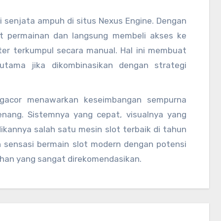
 senjata ampuh di situs Nexus Engine. Dengan
at permainan dan langsung membeli akses ke
er terkumpul secara manual. Hal ini membuat
utama jika dikombinasikan dengan strategi
acor menawarkan keseimbangan sempurna
enang. Sistemnya yang cepat, visualnya yang
kannya salah satu mesin slot terbaik di tahun
n sensasi bermain slot modern dengan potensi
lihan yang sangat direkomendasikan.