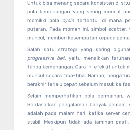
Untuk bisa menang secara konsisten di sit
pola kemenangan yang sering muncul pa
memiliki pola
cycle
tertentu, di mana p
putaran. Pada momen ini, simbol scatter, 
muncul, memberi kesempatan kepada pemain
Salah satu strategi yang sering digu
progressive bet
, yaitu menaikkan taruha
tanpa kemenangan. Cara ini efektif untuk
muncul secara tiba-tiba. Namun, pengatur
berakhir terlalu cepat sebelum masuk ke f
Selain memperhatikan pola permainan, w
Berdasarkan pengalaman banyak pemain, w
adalah pada malam hari, ketika server cend
stabil. Meskipun tidak ada jaminan pasti,