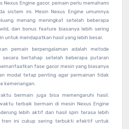
us Nexus Engine gacor, pemain perlu memahami
da sistem ini. Mesin Nexus Engine umumnya
eluang menang meningkat setelah beberapa
wild, dan bonus feature biasanya lebih sering
 untuk mendapatkan hasil yang lebih besar.
nakan pemain berpengalaman adalah metode
n secara bertahap setelah beberapa putaran
 memanfaatkan fase gacor mesin yang biasanya
an modal tetap penting agar permainan tidak
ase kemenangan.
aktu bermain juga bisa memengaruhi hasil.
aktu terbaik bermain di mesin Nexus Engine
erung lebih aktif dan hasil spin terasa lebih
 tren ini cukup sering terbukti efektif untuk