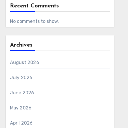
Recent Comments
No comments to show.
Archives
August 2026
July 2026
June 2026
May 2026
April 2026