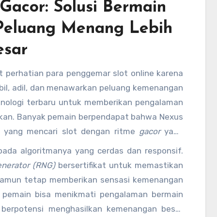
Gacor: Solusi Bermain
 Peluang Menang Lebih
esar
t perhatian para penggemar slot online karena
abil, adil, dan menawarkan peluang kemenangan
eknologi terbaru untuk memberikan pengalaman
kan. Banyak pemain berpendapat bahwa Nexus
ka yang mencari slot dengan ritme
gacor
yang
an.
ada algoritmanya yang cerdas dan responsif.
nerator (RNG)
bersertifikat untuk memastikan
, namun tetap memberikan sensasi kemenangan
, pemain bisa menikmati pengalaman bermain
a berpotensi menghasilkan kemenangan besar