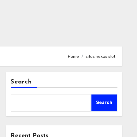
Home
situs nexus slot
Search
Search
Recent Posts