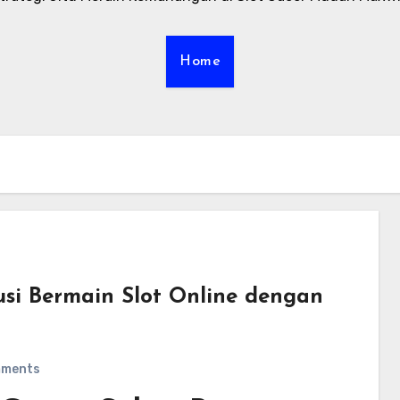
Home
usi Bermain Slot Online dengan
mments