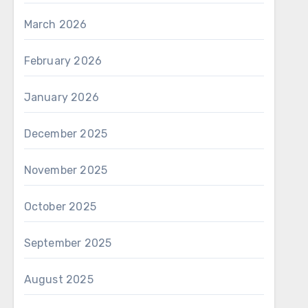
March 2026
February 2026
January 2026
December 2025
November 2025
October 2025
September 2025
August 2025