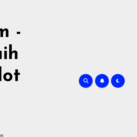
m -
aih
lot
in