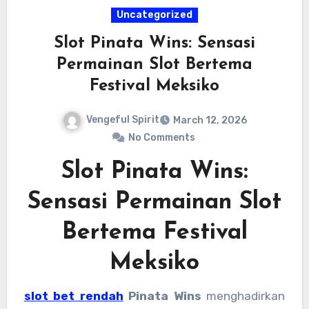
Uncategorized
Slot Pinata Wins: Sensasi
Permainan Slot Bertema
Festival Meksiko
Vengeful Spirit
March 12, 2026
No Comments
Slot Pinata Wins:
Sensasi Permainan Slot
Bertema Festival
Meksiko
slot bet rendah
Pinata Wins
menghadirkan