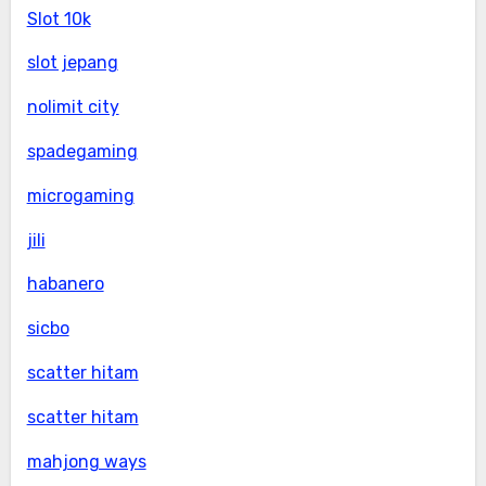
Slot 10k
slot jepang
nolimit city
spadegaming
microgaming
jili
habanero
sicbo
scatter hitam
scatter hitam
mahjong ways