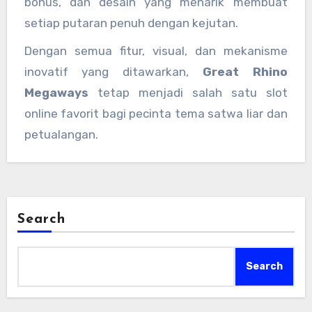
bonus, dan desain yang menarik membuat
menang.
setiap putaran penuh dengan kejutan.
Dengan semua fitur, visual, dan mekanisme
inovatif yang ditawarkan,
Great Rhino
Megaways
tetap menjadi salah satu slot
online favorit bagi pecinta tema satwa liar dan
petualangan.
Search
Search