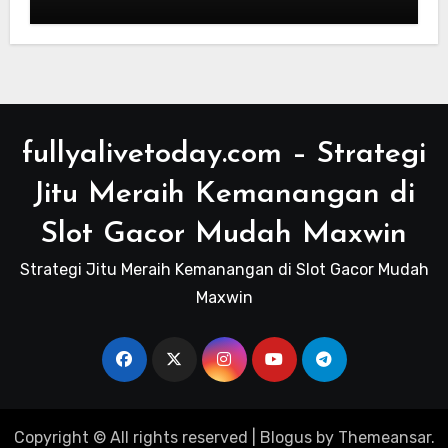
Modern
fullyalivetoday.com – Strategi
Jitu Meraih Kemanangan di
Slot Gacor Mudah Maxwin
Strategi Jitu Meraih Kemanangan di Slot Gacor Mudah
Maxwin
Copyright © All rights reserved
|
Blogus
by
Themeansar
.