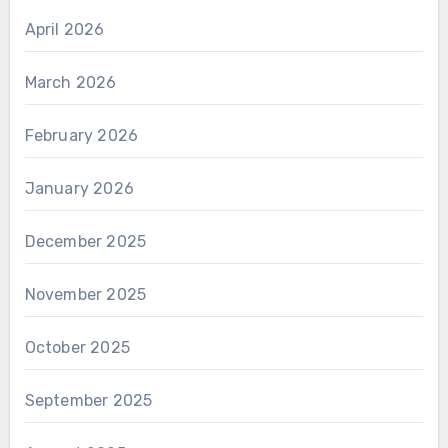
April 2026
March 2026
February 2026
January 2026
December 2025
November 2025
October 2025
September 2025