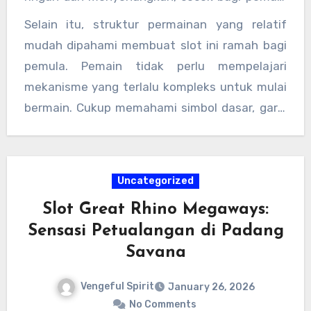
yang ingin menikmati permainan slot tanpa
Selain itu, struktur permainan yang relatif
suasana yang terlalu serius.
mudah dipahami membuat slot ini ramah bagi
pemula. Pemain tidak perlu mempelajari
mekanisme yang terlalu kompleks untuk mulai
bermain. Cukup memahami simbol dasar, garis
pembayaran, dan fitur bonus, pemain sudah
dapat menikmati permainan secara maksimal.
Uncategorized
Slot Great Rhino Megaways:
Sensasi Petualangan di Padang
Savana
Vengeful Spirit
January 26, 2026
No Comments