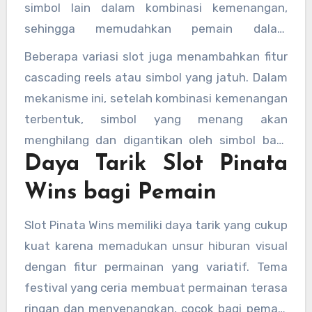
simbol lain dalam kombinasi kemenangan,
sehingga memudahkan pemain dalam
membentuk garis kemenangan. Sementara itu,
Beberapa variasi slot juga menambahkan fitur
simbol scatter biasanya memicu mode bonus
cascading reels atau simbol yang jatuh. Dalam
seperti free spins atau mini game.
mekanisme ini, setelah kombinasi kemenangan
terbentuk, simbol yang menang akan
menghilang dan digantikan oleh simbol baru
Daya Tarik Slot Pinata
yang jatuh dari atas. Hal ini memungkinkan
pemain mendapatkan beberapa kemenangan
Wins bagi Pemain
dalam satu putaran.
Slot Pinata Wins memiliki daya tarik yang cukup
kuat karena memadukan unsur hiburan visual
dengan fitur permainan yang variatif. Tema
festival yang ceria membuat permainan terasa
ringan dan menyenangkan, cocok bagi pemain