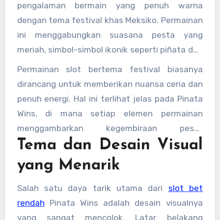
pengalaman bermain yang penuh warna
dengan tema festival khas Meksiko. Permainan
ini menggabungkan suasana pesta yang
meriah, simbol-simbol ikonik seperti piñata dan
permen, serta fitur bonus menarik yang
Permainan slot bertema festival biasanya
membuat pemain terus terlibat dalam
dirancang untuk memberikan nuansa ceria dan
permainan. Dengan tampilan visual yang cerah
penuh energi. Hal ini terlihat jelas pada Pinata
dan animasi yang hidup, slot ini menjadi salah
Wins, di mana setiap elemen permainan
satu pilihan menarik bagi para penggemar
menggambarkan kegembiraan pesta
permainan slot online yang mencari hiburan
Tema dan Desain Visual
tradisional yang identik dengan musik, warna-
sekaligus peluang kemenangan.
warni, dan hadiah.
yang Menarik
Salah satu daya tarik utama dari
slot bet
rendah
Pinata Wins adalah desain visualnya
yang sangat mencolok. Latar belakang