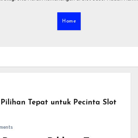
Home
Pilihan Tepat untuk Pecinta Slot
ments