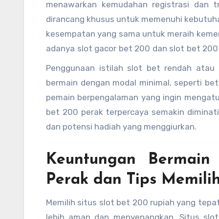
menawarkan kemudahan registrasi dan tr
dirancang khusus untuk memenuhi kebutuh
kesempatan yang sama untuk meraih kemena
adanya slot gacor bet 200 dan slot bet 200 
untuk mencoba peruntungan mereka karena 
Penggunaan istilah slot bet rendah atau
bermain dengan modal minimal, seperti be
pemain berpengalaman yang ingin mengatur ri
bet 200 perak terpercaya semakin diminat
dan potensi hadiah yang menggiurkan.
Keuntungan Bermain 
Perak dan Tips Memilih
Memilih situs slot bet 200 rupiah yang tep
lebih aman dan menyenangkan. Situs slot