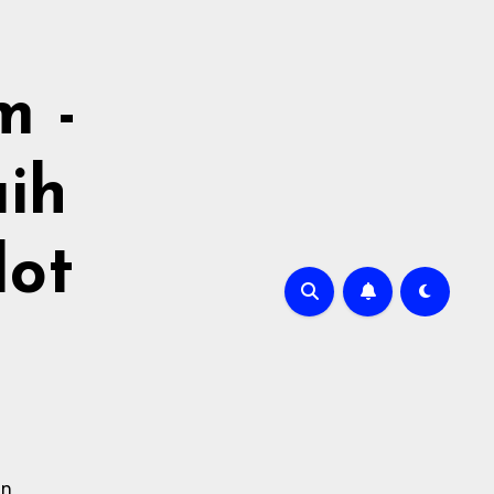
m -
aih
lot
in