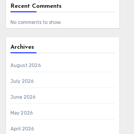
Recent Comments
No comments to show.
Archives
August 2026
July 2026
June 2026
May 2026
April 2026