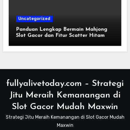
Uncategorized
Panduan Lengkap Bermain Mahjong
Slot Gacor dan Fitur Scatter Hitam
fullyalivetoday.com – Strategi
Jitu Meraih Kemanangan di
Slot Gacor Mudah Maxwin
Strategi Jitu Meraih Kemanangan di Slot Gacor Mudah
Maxwin