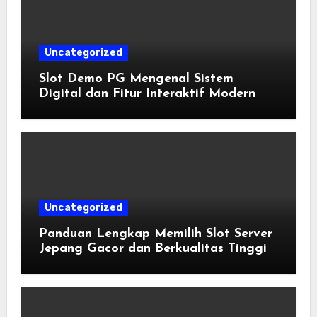
Uncategorized
Slot Demo PG Mengenal Sistem
Digital dan Fitur Interaktif Modern
Uncategorized
Panduan Lengkap Memilih Slot Server
Jepang Gacor dan Berkualitas Tinggi