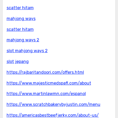
scatter hitam
mahjong ways
scatter hitam
mahjong ways 2
slot mahjong ways 2
slot jepang
https://rajbaritandoori.com/offers.html
https://www.majesticmedspafl.com/about
https://www.martinlawmn.com/espanol
https://www.scratchbakerybyjustin.com/menu
https://americasbestbeefjerky.com/about-us/