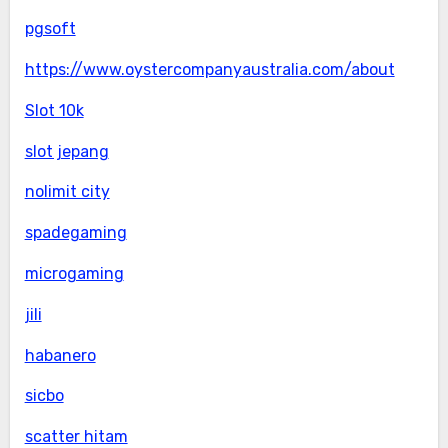
pgsoft
https://www.oystercompanyaustralia.com/about
Slot 10k
slot jepang
nolimit city
spadegaming
microgaming
jili
habanero
sicbo
scatter hitam