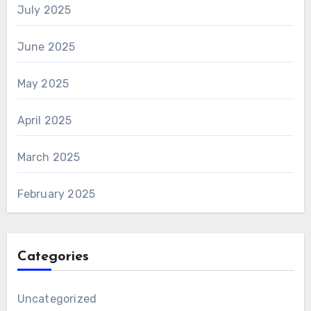
July 2025
June 2025
May 2025
April 2025
March 2025
February 2025
Categories
Uncategorized