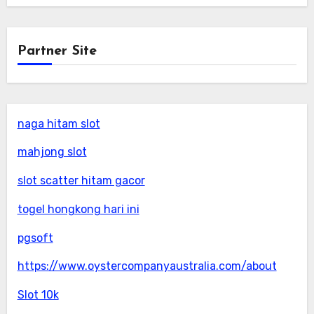
Partner Site
naga hitam slot
mahjong slot
slot scatter hitam gacor
togel hongkong hari ini
pgsoft
https://www.oystercompanyaustralia.com/about
Slot 10k