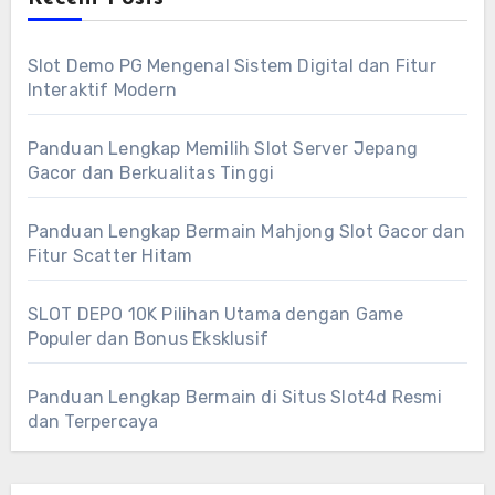
Slot Demo PG Mengenal Sistem Digital dan Fitur
Interaktif Modern
Panduan Lengkap Memilih Slot Server Jepang
Gacor dan Berkualitas Tinggi
Panduan Lengkap Bermain Mahjong Slot Gacor dan
Fitur Scatter Hitam
SLOT DEPO 10K Pilihan Utama dengan Game
Populer dan Bonus Eksklusif
Panduan Lengkap Bermain di Situs Slot4d Resmi
dan Terpercaya