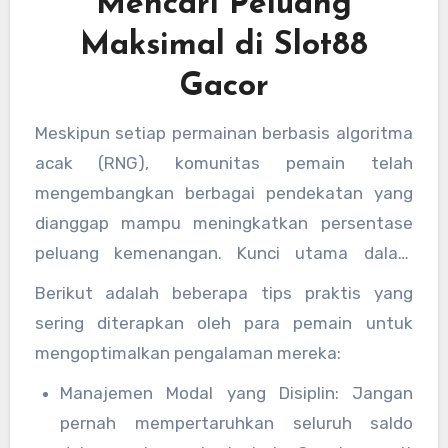
Mencari Peluang
momentum yang sering kali dibagikan melalui
percaya diri saat mencoba berbagai judul
forum-forum komunitas sebagai “jam sakti”
Maksimal di Slot88
populer seperti Mahjong Ways, Gates of
atau pola tertentu.
Olympus, hingga Sweet Bonanza. Kepercayaan
Gacor
ini diperkuat dengan sistem keamanan yang
Meskipun setiap permainan berbasis algoritma
terus diperbarui untuk memastikan data dan
acak (RNG), komunitas pemain telah
transaksi setiap pengguna tetap terlindungi di
mengembangkan berbagai pendekatan yang
tengah dinamisnya dunia siber.
dianggap mampu meningkatkan persentase
peluang kemenangan. Kunci utama dalam
mencari momen “gacor” di Slot88 sering kali
Berikut adalah beberapa tips praktis yang
terletak pada pemahaman terhadap data
sering diterapkan oleh para pemain untuk
teknis, terutama RTP (Return to Player). RTP
mengoptimalkan pengalaman mereka:
slot88 gacor
maxwin merupakan indikator
Manajemen Modal yang Disiplin: Jangan
persentase teoritis dari total taruhan yang
pernah mempertaruhkan seluruh saldo
akan dikembalikan kepada pemain dalam