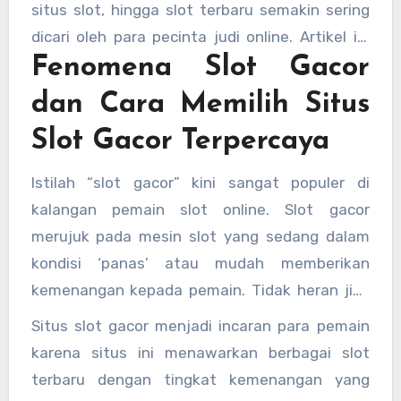
situs slot, hingga slot terbaru semakin sering
dicari oleh para pecinta judi online. Artikel ini
Fenomena Slot Gacor
akan membahas secara lengkap mengenai slot
online, khususnya fokus pada fenomena slot
dan Cara Memilih Situs
gacor dan situs terpercaya seperti slot88. Jika
Slot Gacor Terpercaya
Anda ingin mengetahui cara daftar slot88,
login slot88, hingga tips mendapatkan
Istilah “slot gacor” kini sangat populer di
kemenangan dengan slot gacor maxwin, simak
kalangan pemain slot online. Slot gacor
pembahasannya berikut ini.
merujuk pada mesin slot yang sedang dalam
kondisi ‘panas’ atau mudah memberikan
kemenangan kepada pemain. Tidak heran jika
banyak orang berburu informasi terkait slot
Situs slot gacor menjadi incaran para pemain
gacor hari ini, karena mereka ingin
karena situs ini menawarkan berbagai slot
memaksimalkan peluang menang dalam
terbaru dengan tingkat kemenangan yang
permainan slot online. Namun, untuk bisa