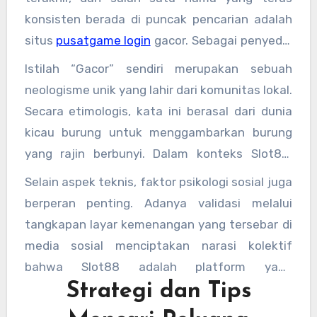
konsisten berada di puncak pencarian adalah
situs
pusatgame login
gacor. Sebagai penyedia
permainan yang telah lama malang melintang
Istilah “Gacor” sendiri merupakan sebuah
di industri iGaming, Slot88 tidak hanya sekadar
neologisme unik yang lahir dari komunitas lokal.
menawarkan deretan mesin putar virtual,
Secara etimologis, kata ini berasal dari dunia
tetapi juga membangun sebuah ekosistem
kicau burung untuk menggambarkan burung
yang dianggap sangat familiar oleh para
yang rajin berbunyi. Dalam konteks Slot88,
pemain di Asia, khususnya Indonesia.
“gacor” bertransformasi menjadi representasi
Selain aspek teknis, faktor psikologi sosial juga
Kepopuleran ini bukan tanpa alasan; visualisasi
dari sebuah mesin atau pola permainan yang
berperan penting. Adanya validasi melalui
yang jernih, navigasi yang intuitif, serta
sedang memberikan frekuensi kemenangan
tangkapan layar kemenangan yang tersebar di
mekanisme permainan yang dianggap
tinggi atau “pecah” jackpot secara beruntun.
media sosial menciptakan narasi kolektif
“bersahabat” bagi pemula maupun pemain
Bagi banyak orang, bermain Slot88 bukan
bahwa Slot88 adalah platform yang
veteran menjadi nilai jual utamanya.
sekadar soal keberuntungan mekanis,
Strategi dan Tips
memberikan peluang lebih besar. Efek ini
melainkan tentang membaca ritme dan
membuat para pemain merasa lebih aman dan