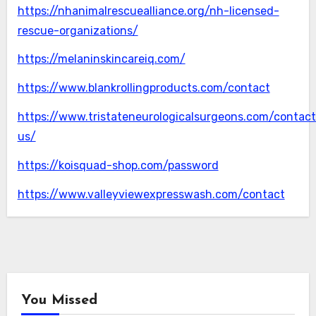
https://nhanimalrescuealliance.org/nh-licensed-
rescue-organizations/
https://melaninskincareiq.com/
https://www.blankrollingproducts.com/contact
https://www.tristateneurologicalsurgeons.com/contact
us/
https://koisquad-shop.com/password
https://www.valleyviewexpresswash.com/contact
You Missed