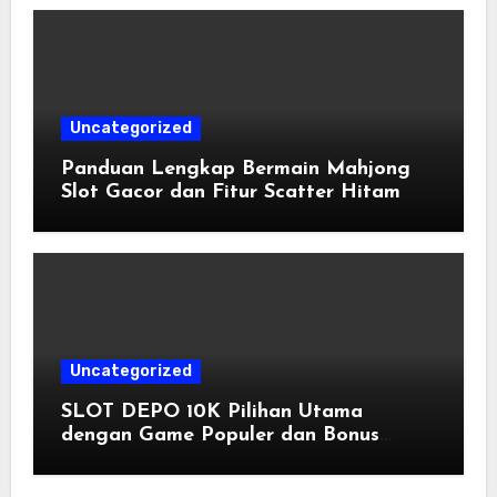
Uncategorized
Panduan Lengkap Bermain Mahjong
Slot Gacor dan Fitur Scatter Hitam
Uncategorized
SLOT DEPO 10K Pilihan Utama
dengan Game Populer dan Bonus
Eksklusif