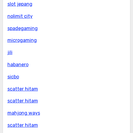
slot jepang
nolimit city
spadegaming
microgaming
jili
habanero
sicbo
scatter hitam
scatter hitam
mahjong ways
scatter hitam