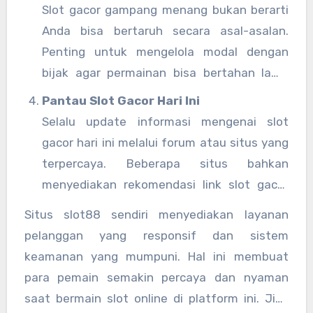
Anda meraih kemenangan.
Slot gacor gampang menang bukan berarti
Anda bisa bertaruh secara asal-asalan.
Penting untuk mengelola modal dengan
bijak agar permainan bisa bertahan lama
dan peluang menang makin besar.
Pantau Slot Gacor Hari Ini
Selalu update informasi mengenai slot
gacor hari ini melalui forum atau situs yang
terpercaya. Beberapa situs bahkan
menyediakan rekomendasi link slot gacor
yang sedang ‘panas’ untuk Anda gunakan.
Situs slot88 sendiri menyediakan layanan
pelanggan yang responsif dan sistem
keamanan yang mumpuni. Hal ini membuat
para pemain semakin percaya dan nyaman
saat bermain slot online di platform ini. Jika