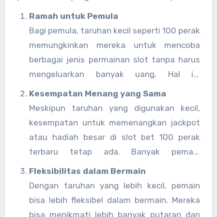
dan mengapa taruhan ini begitu populer.
mendapatkan kemenangan besar. Beberapa
Ramah untuk Pemula
keuntungan dari bermain dengan taruhan 100
Bagi pemula, taruhan kecil seperti 100 perak
perak antara lain:
memungkinkan mereka untuk mencoba
berbagai jenis permainan slot tanpa harus
mengeluarkan banyak uang. Hal ini
memberikan kesempatan untuk berlatih,
Kesempatan Menang yang Sama
memahami mekanisme permainan, dan
Meskipun taruhan yang digunakan kecil,
mengasah strategi tanpa risiko finansial
kesempatan untuk memenangkan jackpot
yang besar.
atau hadiah besar di slot bet 100 perak
terbaru tetap ada. Banyak pemain
berpengalaman yang memilih taruhan ini
Fleksibilitas dalam Bermain
untuk memaksimalkan jumlah putaran yang
Dengan taruhan yang lebih kecil, pemain
bisa dimainkan dalam waktu singkat.
bisa lebih fleksibel dalam bermain. Mereka
bisa menikmati lebih banyak putaran dan