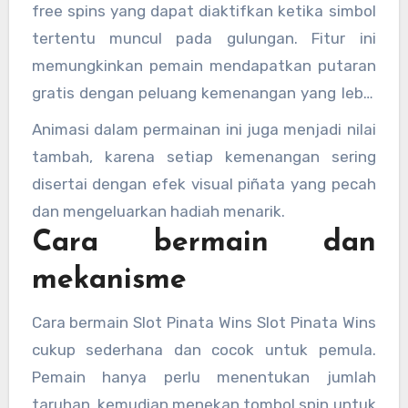
free spins yang dapat diaktifkan ketika simbol
tertentu muncul pada gulungan. Fitur ini
memungkinkan pemain mendapatkan putaran
gratis dengan peluang kemenangan yang lebih
besar tanpa harus menggunakan saldo
Animasi dalam permainan ini juga menjadi nilai
tambahan.
tambah, karena setiap kemenangan sering
disertai dengan efek visual piñata yang pecah
dan mengeluarkan hadiah menarik.
Cara bermain dan
mekanisme
Cara bermain Slot Pinata Wins
Slot Pinata Wins
cukup sederhana dan cocok untuk pemula.
Pemain hanya perlu menentukan jumlah
taruhan, kemudian menekan tombol spin untuk