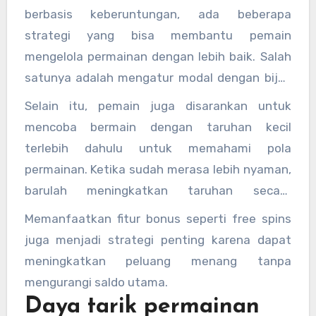
berbasis keberuntungan, ada beberapa
strategi yang bisa membantu pemain
mengelola permainan dengan lebih baik. Salah
satunya adalah mengatur modal dengan bijak
sebelum mulai bermain. Menentukan batas
Selain itu, pemain juga disarankan untuk
kemenangan dan kekalahan dapat membantu
mencoba bermain dengan taruhan kecil
menghindari kerugian besar.
terlebih dahulu untuk memahami pola
permainan. Ketika sudah merasa lebih nyaman,
barulah meningkatkan taruhan secara
bertahap.
Memanfaatkan fitur bonus seperti free spins
juga menjadi strategi penting karena dapat
meningkatkan peluang menang tanpa
mengurangi saldo utama.
Daya tarik permainan