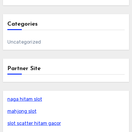
Categories
Uncategorized
Partner Site
naga hitam slot
mahjong slot
slot scatter hitam gacor