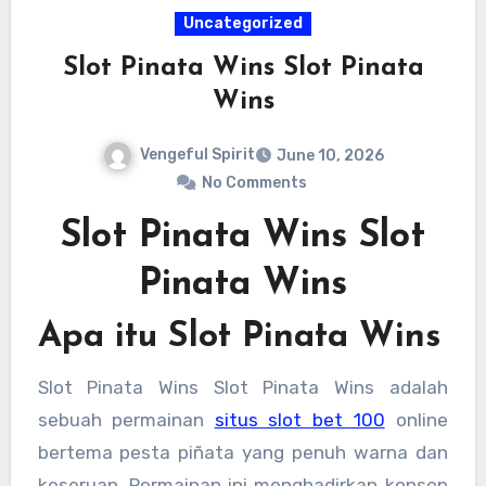
Uncategorized
Slot Pinata Wins Slot Pinata
Wins
Vengeful Spirit
June 10, 2026
No Comments
Slot Pinata Wins
Slot
Pinata Wins
Apa itu Slot Pinata Wins
Slot Pinata Wins
Slot Pinata Wins
adalah
sebuah permainan
situs slot bet 100
online
bertema pesta piñata yang penuh warna dan
keseruan. Permainan ini menghadirkan konsep