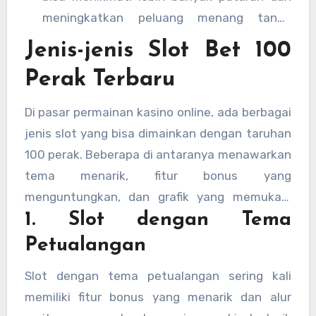
meningkatkan peluang menang tanpa
merasa khawatir akan kerugian yang besar.
Jenis-jenis Slot Bet 100
Perak Terbaru
Di pasar permainan kasino online, ada berbagai
jenis slot yang bisa dimainkan dengan taruhan
100 perak. Beberapa di antaranya menawarkan
tema menarik, fitur bonus yang
menguntungkan, dan grafik yang memukau.
1. Slot dengan Tema
Berikut beberapa jenis slot bet 100 perak
terbaru yang patut dicoba:
Petualangan
Slot dengan tema petualangan sering kali
memiliki fitur bonus yang menarik dan alur