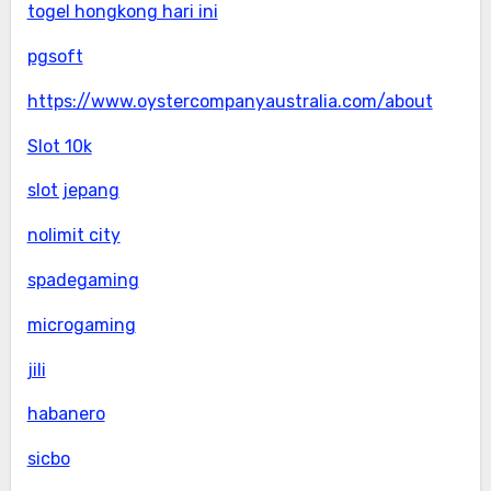
togel hongkong hari ini
pgsoft
https://www.oystercompanyaustralia.com/about
Slot 10k
slot jepang
nolimit city
spadegaming
microgaming
jili
habanero
sicbo