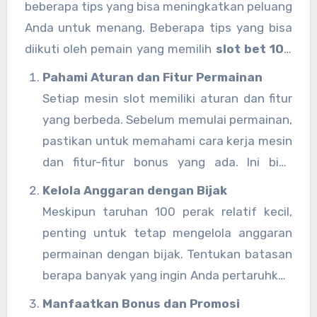
beberapa tips yang bisa meningkatkan peluang
Anda untuk menang. Beberapa tips yang bisa
diikuti oleh pemain yang memilih
slot bet 100
perak terbaru
antara lain:
Pahami Aturan dan Fitur Permainan
Setiap mesin slot memiliki aturan dan fitur
yang berbeda. Sebelum memulai permainan,
pastikan untuk memahami cara kerja mesin
dan fitur-fitur bonus yang ada. Ini bisa
membantu Anda membuat keputusan yang
Kelola Anggaran dengan Bijak
lebih baik selama permainan.
Meskipun taruhan 100 perak relatif kecil,
penting untuk tetap mengelola anggaran
permainan dengan bijak. Tentukan batasan
berapa banyak yang ingin Anda pertaruhkan
dalam satu sesi permainan dan tetap
Manfaatkan Bonus dan Promosi