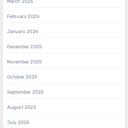
March 2026
February 2026
January 2026
December 2025
November 2025
October 2025
September 2025
August 2025
July 2025