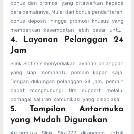
bonus dan promosi yang ditawarkan kepada
para pemainnya. Mulai dari bonus pendaftaran,
bonus deposit, hingga promosi khusus yang
memberikan kesempatan lebih besar untuk
4. Layanan Pelanggan 24
memenangkan hadiah. Promo-promo ini tentu
saja menambah keseruan dan daya tarik
Jam
platform ini bagi pemain yang ingin meraih
Slink Slot777 menyediakan layanan pelanggan
keuntungan lebih banyak.
yang siap membantu pemain kapan saja.
Dengan dukungan pelanggan 24 jam, pemain
dapat menghubungi tim support melalui
berbagai saluran komunikasi yang disediakan,
5. Tampilan Antarmuka
seperti live chat atau email. Layanan yang
responsif dan ramah ini menjadikan
yang Mudah Digunakan
pengalaman bermain semakin nyaman.
Antarmuka Slink Slot777 dirancang untuk