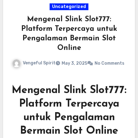
Uncategorized
Mengenal Slink Slot777:
Platform Terpercaya untuk
Pengalaman Bermain Slot
Online
Vengeful Spirit
May 3, 2025
No Comments
Mengenal Slink Slot777:
Platform Terpercaya
untuk Pengalaman
Bermain Slot Online