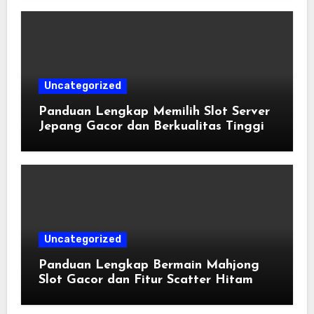
Uncategorized
Panduan Lengkap Memilih Slot Server
Jepang Gacor dan Berkualitas Tinggi
Uncategorized
Panduan Lengkap Bermain Mahjong
Slot Gacor dan Fitur Scatter Hitam