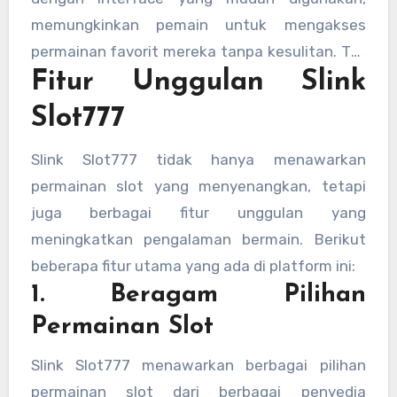
menikmati berbagai jenis tema dan fitur
memungkinkan pemain untuk mengakses
menarik yang bisa membawa mereka pada
permainan favorit mereka tanpa kesulitan. Tak
kemenangan besar.
Fitur Unggulan Slink
hanya itu, platform ini juga menyediakan
sistem keamanan yang canggih untuk
Slot777
melindungi data pribadi dan transaksi pemain.
Slink Slot777 tidak hanya menawarkan
permainan slot yang menyenangkan, tetapi
juga berbagai fitur unggulan yang
meningkatkan pengalaman bermain. Berikut
beberapa fitur utama yang ada di platform ini:
1. Beragam Pilihan
Permainan Slot
Slink Slot777 menawarkan berbagai pilihan
permainan slot dari berbagai penyedia