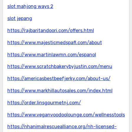
slot mahjong ways 2
slot jepang
https://rajbaritandoori.com/offers.html
https://www.majesticmedspafl.com/about
https://www.martinlawmn.com/espanol
https://www.scratchbakerybyjustin.com/menu
https://americasbestbeefjerky.com/about-us/
https://www.markhillautosales.com/index.html
https://order.linsgourmetnj.com/
https://www.veganvoodoolounge.com/wellnesstools
https://nhanimalrescuealliance.org/nh-licensed-