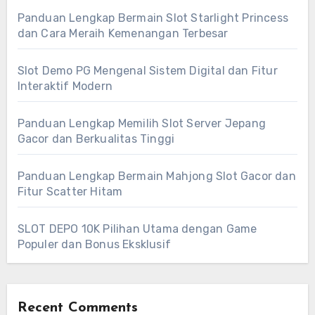
Panduan Lengkap Bermain Slot Starlight Princess
dan Cara Meraih Kemenangan Terbesar
Slot Demo PG Mengenal Sistem Digital dan Fitur
Interaktif Modern
Panduan Lengkap Memilih Slot Server Jepang
Gacor dan Berkualitas Tinggi
Panduan Lengkap Bermain Mahjong Slot Gacor dan
Fitur Scatter Hitam
SLOT DEPO 10K Pilihan Utama dengan Game
Populer dan Bonus Eksklusif
Recent Comments