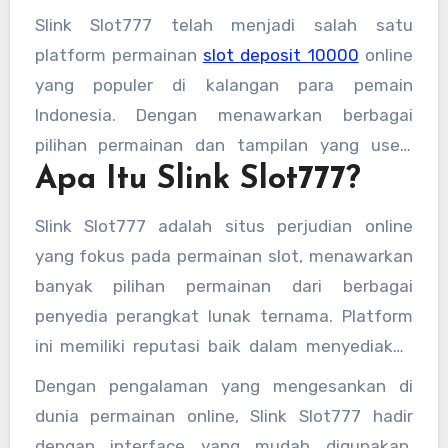
Slink Slot777 telah menjadi salah satu
platform permainan
slot deposit 10000
online
yang populer di kalangan para pemain
Indonesia. Dengan menawarkan berbagai
pilihan permainan dan tampilan yang user-
Apa Itu Slink Slot777?
friendly, Slink Slot777 menjanjikan pengalaman
bermain yang seru dan menguntungkan. Artikel
Slink Slot777 adalah situs perjudian online
ini akan membahas lebih dalam tentang
yang fokus pada permainan slot, menawarkan
platform ini, mulai dari permainan yang
banyak pilihan permainan dari berbagai
ditawarkan hingga fitur-fitur menarik yang
penyedia perangkat lunak ternama. Platform
membuatnya semakin digemari.
ini memiliki reputasi baik dalam menyediakan
permainan yang adil dan aman untuk
Dengan pengalaman yang mengesankan di
pemainnya. Dengan banyaknya pilihan
dunia permainan online, Slink Slot777 hadir
permainan slot yang tersedia, pemain dapat
dengan interface yang mudah digunakan,