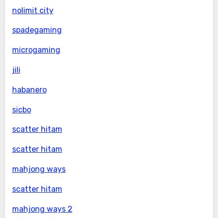
nolimit city
spadegaming
microgaming
jili
habanero
sicbo
scatter hitam
scatter hitam
mahjong ways
scatter hitam
mahjong ways 2