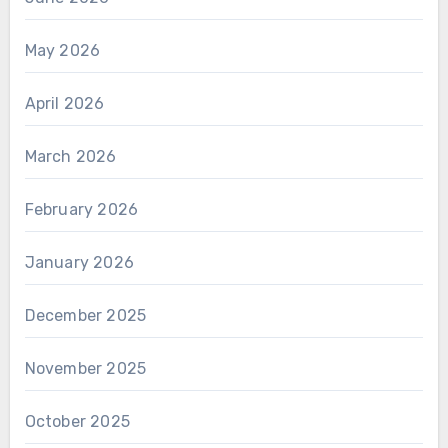
May 2026
April 2026
March 2026
February 2026
January 2026
December 2025
November 2025
October 2025