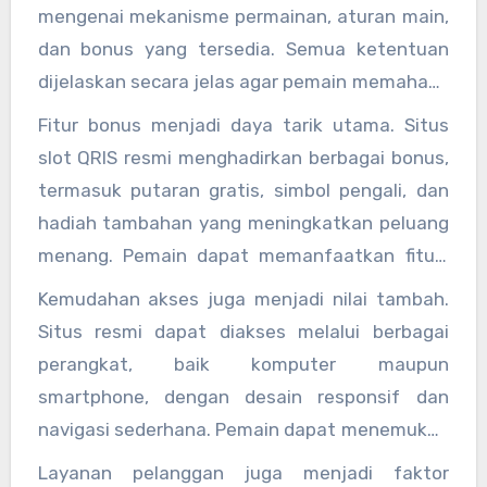
bermain dengan tenang tanpa khawatir risiko
mengenai mekanisme permainan, aturan main,
kebocoran data atau penipuan.
dan bonus yang tersedia. Semua ketentuan
dijelaskan secara jelas agar pemain memahami
aturan sebelum bermain, sehingga
Fitur bonus menjadi daya tarik utama. Situs
pengalaman bermain lebih nyaman dan minim
slot QRIS resmi menghadirkan berbagai bonus,
risiko kesalahpahaman.
termasuk putaran gratis, simbol pengali, dan
hadiah tambahan yang meningkatkan peluang
menang. Pemain dapat memanfaatkan fitur-
fitur ini untuk menyusun strategi bermain lebih
Kemudahan akses juga menjadi nilai tambah.
efektif dan meraih hasil maksimal.
Situs resmi dapat diakses melalui berbagai
perangkat, baik komputer maupun
smartphone, dengan desain responsif dan
navigasi sederhana. Pemain dapat menemukan
permainan favorit dengan cepat dan bermain
Layanan pelanggan juga menjadi faktor