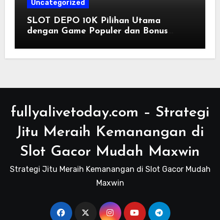
Uncategorized
SLOT DEPO 10K Pilihan Utama
dengan Game Populer dan Bonus
Eksklusif
fullyalivetoday.com – Strategi
Jitu Meraih Kemanangan di
Slot Gacor Mudah Maxwin
Strategi Jitu Meraih Kemanangan di Slot Gacor Mudah
Maxwin