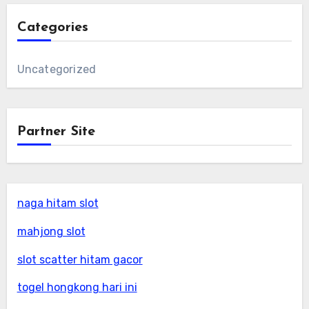
Categories
Uncategorized
Partner Site
naga hitam slot
mahjong slot
slot scatter hitam gacor
togel hongkong hari ini