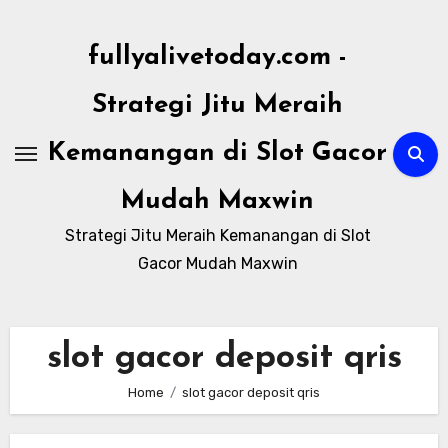
Skip
to
fullyalivetoday.com -
content
Strategi Jitu Meraih
Kemanangan di Slot Gacor
Mudah Maxwin
Strategi Jitu Meraih Kemanangan di Slot
Gacor Mudah Maxwin
slot gacor deposit qris
Home
slot gacor deposit qris