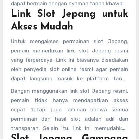
dapat bermain dengan nyaman tanpa khawatir
Link Slot Jepang untuk
soal keamanan akun.
Akses Mudah
Untuk mengakses permainan slot Jepang,
pemain memerlukan link slot Jepang resmi
yang terpercaya. Link ini biasanya disediakan
oleh penyedia slot online resmi agar pemain
dapat langsung masuk ke platform tanpa
mengalami gangguan atau risiko keamanan.
Dengan menggunakan link slot Jepang resmi,
pemain tidak hanya mendapatkan akses
cepat, tetapi juga jaminan bahwa semua
permainan dan hasil slot adalah adil dan
transparan. Selain itu, link ini memudahkan
pemain untuk mengakses berbagai fitur