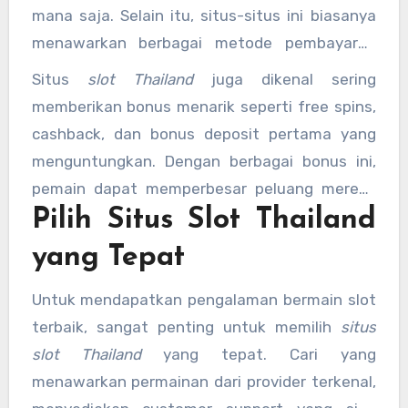
mana saja. Selain itu, situs-situs ini biasanya
menawarkan berbagai metode pembayaran
yang memudahkan pemain, mulai dari transfer
Situs
slot Thailand
juga dikenal sering
bank lokal hingga berbagai dompet digital yang
memberikan bonus menarik seperti free spins,
populer di Thailand.
cashback, dan bonus deposit pertama yang
menguntungkan. Dengan berbagai bonus ini,
pemain dapat memperbesar peluang mereka
Pilih Situs Slot Thailand
untuk memenangkan lebih banyak hadiah.
yang Tepat
Untuk mendapatkan pengalaman bermain slot
terbaik, sangat penting untuk memilih
situs
slot Thailand
yang tepat. Cari yang
menawarkan permainan dari provider terkenal,