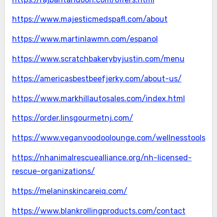
https://www.majesticmedspafl.com/about
https://www.martinlawmn.com/espanol
https://www.scratchbakerybyjustin.com/menu
https://americasbestbeefjerky.com/about-us/
https://www.markhillautosales.com/index.html
https://order.linsgourmetnj.com/
https://www.veganvoodoolounge.com/wellnesstools
https://nhanimalrescuealliance.org/nh-licensed-
rescue-organizations/
https://melaninskincareiq.com/
https://www.blankrollingproducts.com/contact