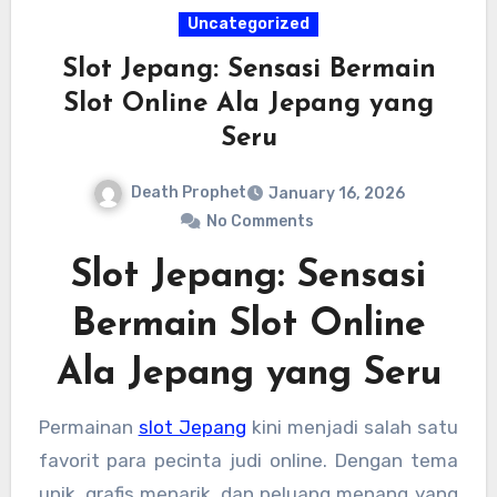
Uncategorized
Slot Jepang: Sensasi Bermain
Slot Online Ala Jepang yang
Seru
Death Prophet
January 16, 2026
No Comments
Slot Jepang: Sensasi
Bermain Slot Online
Ala Jepang yang Seru
Permainan
slot Jepang
kini menjadi salah satu
favorit para pecinta judi online. Dengan tema
unik, grafis menarik, dan peluang menang yang