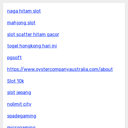
naga hitam slot
mahjong slot
slot scatter hitam gacor
togel hongkong hari ini
pgsoft
https://www.oystercompanyaustralia.com/about
Slot 10k
slot jepang
nolimit city
spadegaming
microgaming