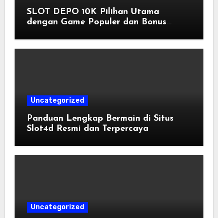
SLOT DEPO 10K Pilihan Utama
dengan Game Populer dan Bonus
Eksklusif
Uncategorized
Panduan Lengkap Bermain di Situs
Slot4d Resmi dan Terpercaya
Uncategorized