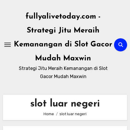
Skip
to
fullyalivetoday.com -
content
Strategi Jitu Meraih
Kemanangan di Slot Gacor
Mudah Maxwin
Strategi Jitu Meraih Kemanangan di Slot
Gacor Mudah Maxwin
slot luar negeri
Home
slot luar negeri