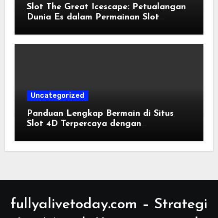
Slot The Great Icescape: Petualangan
Dunia Es dalam Permainan Slot
Modern
Uncategorized
Panduan Lengkap Bermain di Situs
Slot 4D Terpercaya dengan
Kemenangan Maksimal
fullyalivetoday.com – Strategi