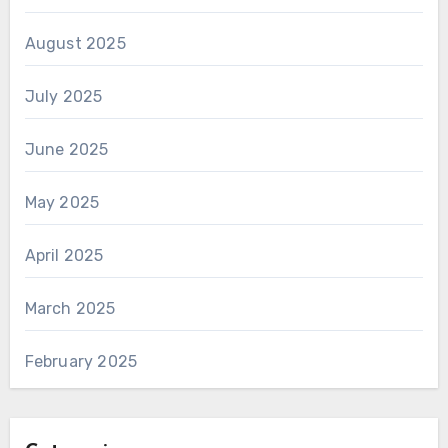
August 2025
July 2025
June 2025
May 2025
April 2025
March 2025
February 2025