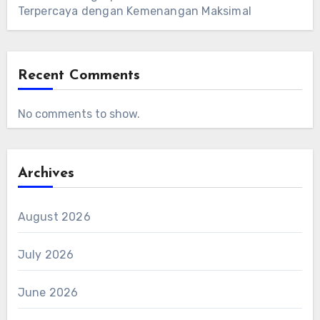
Terpercaya dengan Kemenangan Maksimal
Recent Comments
No comments to show.
Archives
August 2026
July 2026
June 2026