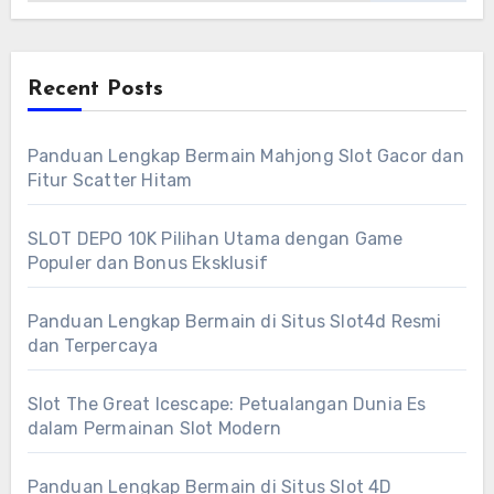
Recent Posts
Panduan Lengkap Bermain Mahjong Slot Gacor dan
Fitur Scatter Hitam
SLOT DEPO 10K Pilihan Utama dengan Game
Populer dan Bonus Eksklusif
Panduan Lengkap Bermain di Situs Slot4d Resmi
dan Terpercaya
Slot The Great Icescape: Petualangan Dunia Es
dalam Permainan Slot Modern
Panduan Lengkap Bermain di Situs Slot 4D