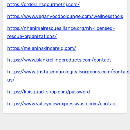
https://order.linsgourmetnj.com/
https://www.veganvoodoolounge.com/wellnesstools
https://nhanimalrescuealliance.org/nh-licensed-
rescue-organizations/
https://melaninskincareiq.com/
https://www.blankrollingproducts.com/contact
https://www.tristateneurologicalsurgeons.com/contact
us/
https://koisquad-shop.com/password
https://www.valleyviewexpresswash.com/contact