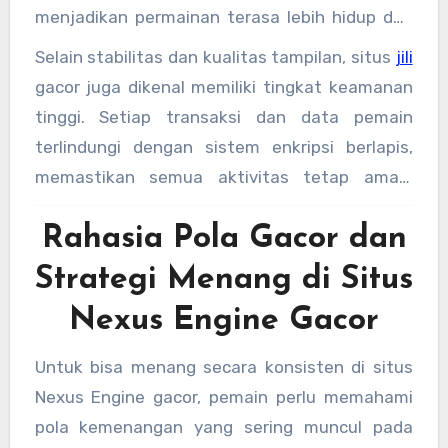
menghasilkan kemenangan besar dalam waktu
menjadikan permainan terasa lebih hidup dan
yang relatif singkat.
imersif. Selain itu, sistem Nexus Engine
Selain stabilitas dan kualitas tampilan, situs
jili
dirancang untuk berjalan sempurna di berbagai
gacor juga dikenal memiliki tingkat keamanan
perangkat, baik komputer maupun
tinggi. Setiap transaksi dan data pemain
smartphone, tanpa mengalami penurunan
terlindungi dengan sistem enkripsi berlapis,
kualitas atau gangguan koneksi.
memastikan semua aktivitas tetap aman.
Keamanan inilah yang membuat banyak
Rahasia Pola Gacor dan
pemain merasa nyaman bermain dalam jangka
waktu panjang tanpa khawatir gangguan atau
Strategi Menang di Situs
kebocoran data.
Nexus Engine Gacor
Untuk bisa menang secara konsisten di situs
Nexus Engine gacor, pemain perlu memahami
pola kemenangan yang sering muncul pada