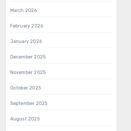
March 2026
February 2026
January 2026
December 2025
November 2025
October 2025
September 2025
August 2025