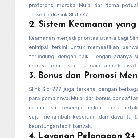
preferensi mereka. Mulai dari tema petual
tersedia di Slink Slot777.
2. Sistem Keamanan yang 
Keamanan menjadi prioritas utama bagi Slin
enkripsi terkini untuk memastikan bahw
terlindungi dengan baik. Dengan adanya 
merasa tenang saat bermain tanpa khawati
3. Bonus dan Promosi Men
Slink Slot777 juga terkenal dengan berba
para pemainnya. Mulai dari bonus pendaftar
memberikan kesempatan lebih besar untuk
saja menambah keseruan dan daya tarik 
keuntungan lebih banyak.
4. Layanan Pelanggan 24