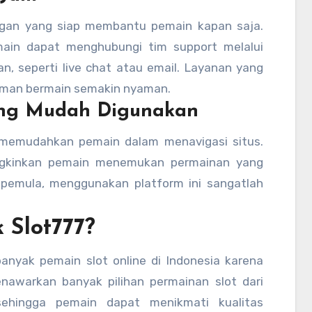
ggan yang siap membantu pemain kapan saja.
ain dapat menghubungi tim support melalui
n, seperti live chat atau email. Layanan yang
laman bermain semakin nyaman.
ang Mudah Digunakan
 memudahkan pemain dalam menavigasi situs.
ngkinkan pemain menemukan permainan yang
 pemula, menggunakan platform ini sangatlah
 Slot777?
banyak pemain slot online di Indonesia karena
enawarkan banyak pilihan permainan slot dari
sehingga pemain dapat menikmati kualitas