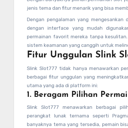
jenis tema dan fitur menarik yang bisa m
Dengan pengalaman yang mengesankan di d
dengan interface yang mudah digunak
permainan favorit mereka tanpa kesulitan.
sistem keamanan yang canggih untuk melind
Fitur Unggulan Slink Sl
Slink Slot777 tidak hanya menawarkan pe
berbagai fitur unggulan yang meningkatka
utama yang ada di platform ini:
1. Beragam Pilihan Permai
Slink Slot777 menawarkan berbagai pili
perangkat lunak ternama seperti Pragma
banyaknya tema yang tersedia, pemain bis