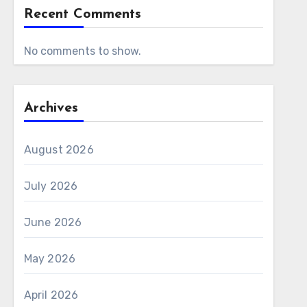
Recent Comments
No comments to show.
Archives
August 2026
July 2026
June 2026
May 2026
April 2026