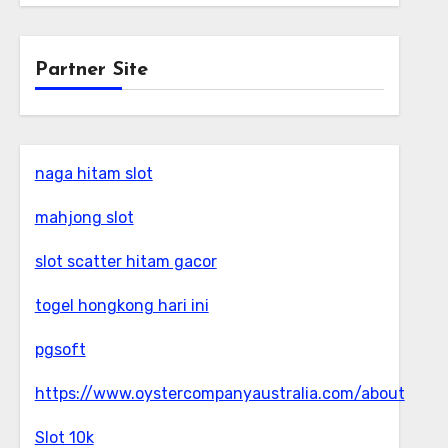
Partner Site
naga hitam slot
mahjong slot
slot scatter hitam gacor
togel hongkong hari ini
pgsoft
https://www.oystercompanyaustralia.com/about
Slot 10k