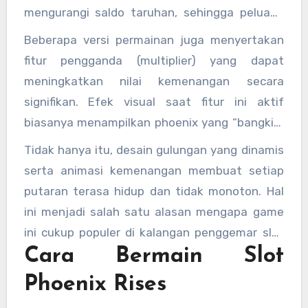
mengurangi saldo taruhan, sehingga peluang
untuk meraih kemenangan menjadi lebih besar.
Beberapa versi permainan juga menyertakan
fitur pengganda (multiplier) yang dapat
meningkatkan nilai kemenangan secara
signifikan. Efek visual saat fitur ini aktif
biasanya menampilkan phoenix yang “bangkit”
dengan api besar, memberikan sensasi
Tidak hanya itu, desain gulungan yang dinamis
kemenangan yang lebih dramatis.
serta animasi kemenangan membuat setiap
putaran terasa hidup dan tidak monoton. Hal
ini menjadi salah satu alasan mengapa game
ini cukup populer di kalangan penggemar slot
Cara Bermain Slot
bertema mitologi.
Phoenix Rises