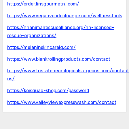
https://order.linsgourmetnj.com/
https://www.veganvoodoolounge.com/wellnesstools
https://nhanimalrescuealliance.org/nh-licensed-
rescue-organizations/
https://melaninskincareiq.com/
https://www.blankrollingproducts.com/contact
https://www.tristateneurologicalsurgeons.com/contact
us/
https://koisquad-shop.com/password
https://www.valleyviewexpresswash.com/contact