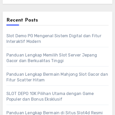
Recent Posts
Slot Demo PG Mengenal Sistem Digital dan Fitur
Interaktif Modern
Panduan Lengkap Memilih Slot Server Jepang
Gacor dan Berkualitas Tinggi
Panduan Lengkap Bermain Mahjong Slot Gacor dan
Fitur Scatter Hitam
SLOT DEPO 10K Pilihan Utama dengan Game
Populer dan Bonus Eksklusif
Panduan Lengkap Bermain di Situs Slot4d Resmi