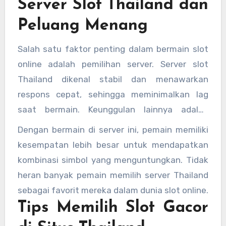
Server Slot Thailand dan
menjadi keuntungan tersendiri bagi pemain
yang ingin meningkatkan peluang menang.
Peluang Menang
Salah satu faktor penting dalam bermain slot
online adalah pemilihan server. Server slot
Thailand dikenal stabil dan menawarkan
respons cepat, sehingga meminimalkan lag
saat bermain. Keunggulan lainnya adalah
peluang menang yang lebih tinggi pada
Dengan bermain di server ini, pemain memiliki
beberapa mesin, terutama pada slot server
kesempatan lebih besar untuk mendapatkan
Thailand gampang menang.
kombinasi simbol yang menguntungkan. Tidak
heran banyak pemain memilih server Thailand
sebagai favorit mereka dalam dunia slot online.
Tips Memilih Slot Gacor