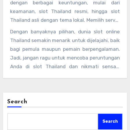
dengan berbagai keuntungan, mulai dari
keamanan, slot Thailand resmi, hingga slot
Thailand asli dengan tema lokal. Memilih server
slot Thailand yang tepat juga bisa membuat
Dengan banyaknya pilihan, dunia slot online
permainan lebih lancar dan meningkatkan
Thailand semakin menarik untuk dijelajahi, baik
peluang menang. Bagi pemain yang ingin
bagi pemula maupun pemain berpengalaman.
merasakan sensasi menang yang lebih tinggi,
Jadi, jangan ragu untuk mencoba peruntungan
mencari slot server Thailand gampang menang
Anda di slot Thailand dan nikmati sensasi
dan slot gacor menjadi strategi yang efektif.
bermain yang autentik sekaligus
menguntungkan.
Search
Search