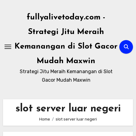
Skip
to
fullyalivetoday.com -
content
Strategi Jitu Meraih
Kemanangan di Slot Gacor
Mudah Maxwin
Strategi Jitu Meraih Kemanangan di Slot
Gacor Mudah Maxwin
slot server luar negeri
Home
slot server luar negeri