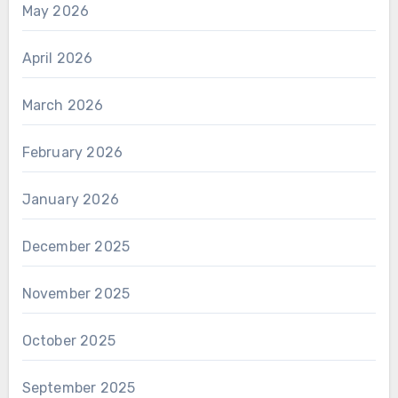
May 2026
April 2026
March 2026
February 2026
January 2026
December 2025
November 2025
October 2025
September 2025