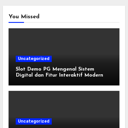
You Missed
Uncategorized
Slot Demo PG Mengenal Sistem
Digital dan Fitur Interaktif Modern
Uncategorized