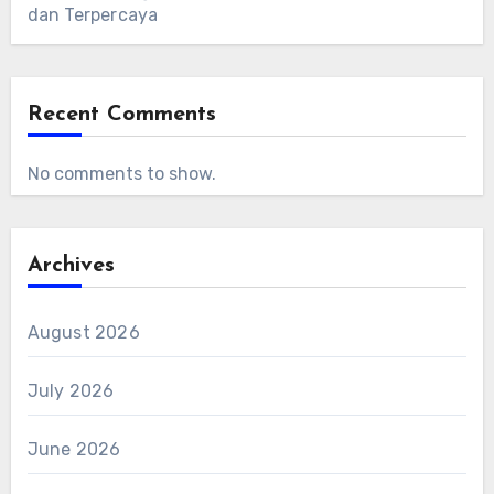
dan Terpercaya
Recent Comments
No comments to show.
Archives
August 2026
July 2026
June 2026