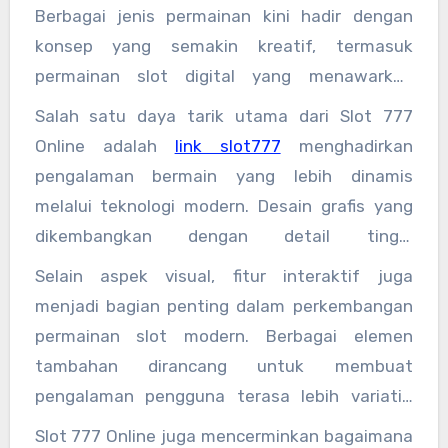
Berbagai jenis permainan kini hadir dengan
konsep yang semakin kreatif, termasuk
permainan slot digital yang menawarkan
pengalaman visual lebih menarik. Slot 777
Salah satu daya tarik utama dari Slot 777
Online menjadi salah satu kategori permainan
Online adalah
link slot777
menghadirkan
yang banyak dikenal karena menggabungkan
pengalaman bermain yang lebih dinamis
tampilan grafis berkualitas, fitur interaktif,
melalui teknologi modern. Desain grafis yang
serta mekanisme permainan yang mudah
dikembangkan dengan detail tinggi
dipahami oleh berbagai kalangan pengguna.
memberikan tampilan visual yang lebih nyaman
Selain aspek visual, fitur interaktif juga
dilihat. Mulai dari simbol permainan, latar
menjadi bagian penting dalam perkembangan
belakang, hingga efek animasi dibuat untuk
permainan slot modern. Berbagai elemen
menciptakan suasana hiburan digital yang
tambahan dirancang untuk membuat
lebih menarik.
pengalaman pengguna terasa lebih variatif.
Navigasi yang sederhana, tampilan responsif,
Slot 777 Online juga mencerminkan bagaimana