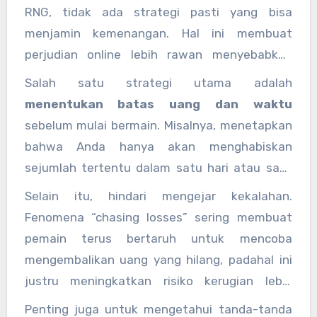
RNG, tidak ada strategi pasti yang bisa
menjamin kemenangan. Hal ini membuat
perjudian online lebih rawan menyebabkan
kerugian finansial jika tidak dikontrol. Oleh
Salah satu strategi utama adalah
karena itu, penting menerapkan prinsip
menentukan batas uang dan waktu
bermain secara bijak
.
sebelum mulai bermain. Misalnya, menetapkan
bahwa Anda hanya akan menghabiskan
sejumlah tertentu dalam satu hari atau satu
sesi. Jika batas tercapai, pemain harus
Selain itu, hindari mengejar kekalahan.
berhenti. Strategi ini membantu mencegah
Fenomena “chasing losses” sering membuat
kerugian besar dan menjaga pengalaman
pemain terus bertaruh untuk mencoba
bermain tetap menyenangkan.
mengembalikan uang yang hilang, padahal ini
justru meningkatkan risiko kerugian lebih
besar. Menganggap permainan sebagai
Penting juga untuk mengetahui tanda-tanda