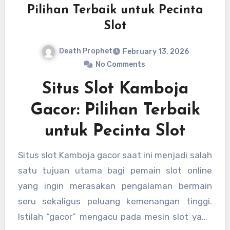
Pilihan Terbaik untuk Pecinta
Slot
Death Prophet
February 13, 2026
No Comments
Situs Slot Kamboja
Gacor: Pilihan Terbaik
untuk Pecinta Slot
Situs slot Kamboja gacor saat ini menjadi salah
satu tujuan utama bagi pemain slot online
yang ingin merasakan pengalaman bermain
seru sekaligus peluang kemenangan tinggi.
Istilah “gacor” mengacu pada mesin slot yang