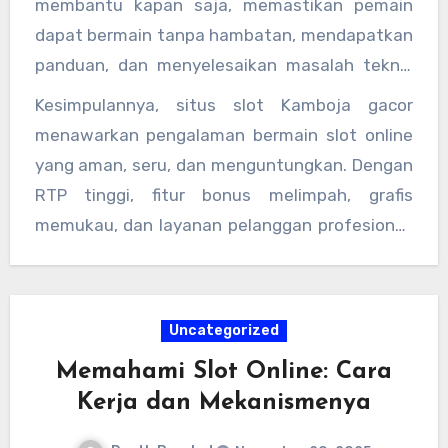
membantu kapan saja, memastikan pemain
dapat bermain tanpa hambatan, mendapatkan
panduan, dan menyelesaikan masalah teknis
dengan cepat.
Kesimpulannya, situs slot Kamboja gacor
menawarkan pengalaman bermain slot online
yang aman, seru, dan menguntungkan. Dengan
RTP tinggi, fitur bonus melimpah, grafis
memukau, dan layanan pelanggan profesional,
pemain dapat menikmati permainan slot
dengan peluang kemenangan lebih besar.
Bermain secara disiplin dan strategi yang
Uncategorized
tepat akan membuat pengalaman slot online
Memahami Slot Online: Cara
semakin optimal dan memuaskan.
Kerja dan Mekanismenya