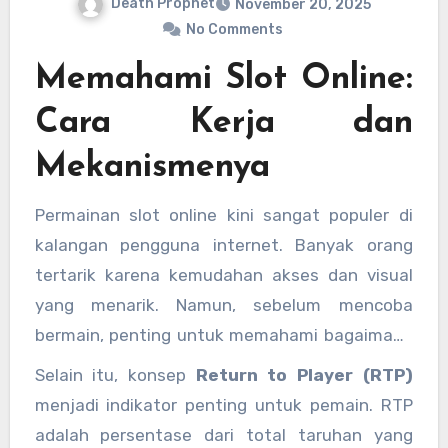
Death Prophet
November 20, 2025
No Comments
Memahami Slot Online:
Cara Kerja dan
Mekanismenya
Permainan slot online kini sangat populer di
kalangan pengguna internet. Banyak orang
tertarik karena kemudahan akses dan visual
yang menarik. Namun, sebelum mencoba
bermain, penting untuk memahami bagaimana
permainan ini bekerja. Slot online sebenarnya
Selain itu, konsep
Return to Player (RTP)
adalah versi digital dari mesin slot tradisional
menjadi indikator penting untuk pemain. RTP
yang ditemukan di kasino fisik. Setiap putaran
adalah persentase dari total taruhan yang