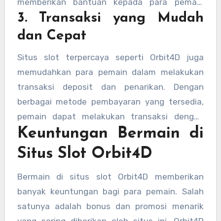
memberikan bantuan kepada para pemain
3. Transaksi yang Mudah
yang membutuhkan. Baik itu masalah teknis,
pertanyaan tentang permainan, atau informasi
dan Cepat
terkait transaksi, layanan pelanggan Orbit4D
Situs slot terpercaya seperti Orbit4D juga
selalu siap sedia memberikan solusi cepat dan
memudahkan para pemain dalam melakukan
tepat.
transaksi deposit dan penarikan. Dengan
berbagai metode pembayaran yang tersedia,
pemain dapat melakukan transaksi dengan
Keuntungan Bermain di
cepat dan aman. Orbit4D mendukung berbagai
jenis pembayaran mulai dari transfer bank, e-
Situs Slot Orbit4D
wallet, hingga cryptocurrency, memberikan
fleksibilitas kepada para pemain.
Bermain di situs slot Orbit4D memberikan
banyak keuntungan bagi para pemain. Salah
satunya adalah bonus dan promosi menarik
yang sering diberikan oleh situs ini. Orbit4D