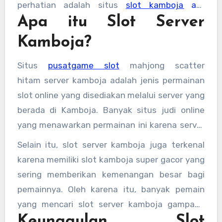
perhatian adalah situs
slot kamboja asli
Apa itu Slot Server
terpercaya
yang semakin populer di kalangan
para penggemar slot. Dengan berbagai pilihan
Kamboja?
dan fitur menarik, situs slot server kamboja
menjadi pilihan utama para pemain yang
Situs
pusatgame slot
mahjong scatter
mencari pengalaman bermain yang seru dan
hitam
server kamboja adalah jenis permainan
menguntungkan. Artikel ini akan membahas
slot online yang disediakan melalui server yang
lebih dalam mengenai slot kamboja, serta
berada di Kamboja. Banyak situs judi online
alasan mengapa slot server kamboja menjadi
yang menawarkan permainan ini karena server
pilihan terbaik bagi para pemain.
Kamboja dikenal memiliki winrate tertinggi dan
Selain itu, slot server kamboja juga terkenal
peluang menang yang lebih besar dibandingkan
karena memiliki slot kamboja super gacor yang
dengan server lainnya. Dengan memilih slot
sering memberikan kemenangan besar bagi
kamboja asli, pemain dapat merasakan sensasi
pemainnya. Oleh karena itu, banyak pemain
bermain yang lebih otentik dan
yang mencari slot server kamboja gampang
menguntungkan. Server ini juga dikenal dengan
Keunggulan Slot
menang agar mereka bisa memperoleh hasil