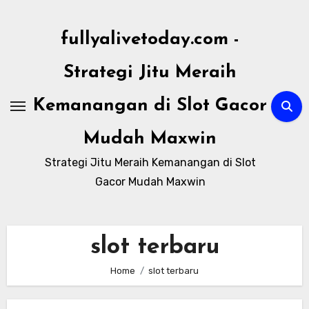
Skip
to
fullyalivetoday.com -
content
Strategi Jitu Meraih
Kemanangan di Slot Gacor
Mudah Maxwin
Strategi Jitu Meraih Kemanangan di Slot
Gacor Mudah Maxwin
slot terbaru
Home
slot terbaru