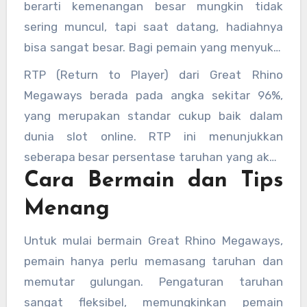
berarti kemenangan besar mungkin tidak
sering muncul, tapi saat datang, hadiahnya
bisa sangat besar. Bagi pemain yang menyukai
tantangan dan kesempatan menang besar,
RTP (Return to Player) dari Great Rhino
slot ini sangat cocok.
Megaways berada pada angka sekitar 96%,
yang merupakan standar cukup baik dalam
dunia slot online. RTP ini menunjukkan
seberapa besar persentase taruhan yang akan
Cara Bermain dan Tips
dikembalikan kepada pemain dalam jangka
panjang.
Menang
Untuk mulai bermain Great Rhino Megaways,
pemain hanya perlu memasang taruhan dan
memutar gulungan. Pengaturan taruhan
sangat fleksibel, memungkinkan pemain