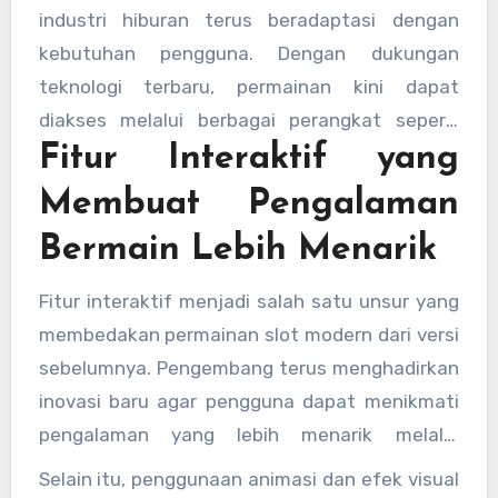
dan sistem permainan yang mudah dipahami
industri hiburan terus beradaptasi dengan
menjadi beberapa faktor yang membuat
kebutuhan pengguna. Dengan dukungan
permainan digital semakin diminati.
teknologi terbaru, permainan kini dapat
diakses melalui berbagai perangkat seperti
Fitur Interaktif yang
komputer, tablet, maupun smartphone.
Fleksibilitas tersebut memberikan kemudahan
Membuat Pengalaman
bagi pengguna yang ingin menikmati hiburan
Bermain Lebih Menarik
digital dengan cara yang lebih praktis.
Fitur interaktif menjadi salah satu unsur yang
membedakan permainan slot modern dari versi
sebelumnya. Pengembang terus menghadirkan
inovasi baru agar pengguna dapat menikmati
pengalaman yang lebih menarik melalui
berbagai elemen tambahan. Sistem navigasi
Selain itu, penggunaan animasi dan efek visual