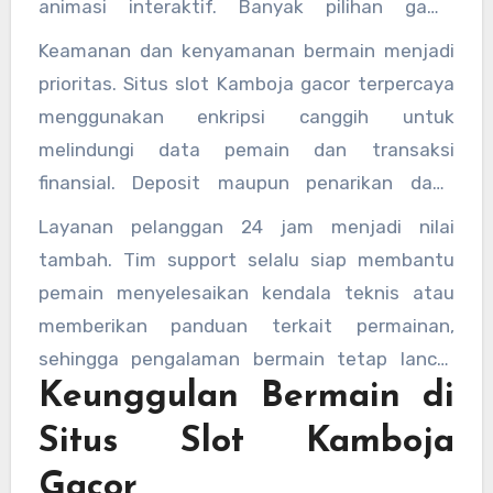
animasi interaktif. Banyak pilihan game
memungkinkan pemain menemukan slot yang
Keamanan dan kenyamanan bermain menjadi
sesuai dengan strategi dan gaya bermain
prioritas. Situs slot Kamboja gacor terpercaya
mereka.
menggunakan enkripsi canggih untuk
melindungi data pemain dan transaksi
finansial. Deposit maupun penarikan dana
dapat dilakukan dengan mudah melalui
Layanan pelanggan 24 jam menjadi nilai
transfer bank lokal maupun e-wallet digital,
tambah. Tim support selalu siap membantu
sehingga pemain dapat bermain dengan aman
pemain menyelesaikan kendala teknis atau
dan nyaman.
memberikan panduan terkait permainan,
sehingga pengalaman bermain tetap lancar
Keunggulan Bermain di
dan menyenangkan.
Situs Slot Kamboja
Gacor