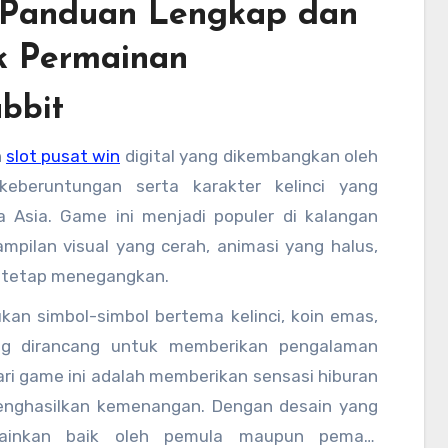
: Panduan Lengkap dan
k Permainan
bbit
n
slot pusat win
digital yang dikembangkan oleh
beruntungan serta karakter kelinci yang
sia. Game ini menjadi populer di kalangan
mpilan visual yang cerah, animasi yang halus,
n tetap menegangkan.
an simbol-simbol bertema kelinci, koin emas,
ng dirancang untuk memberikan pengalaman
ari game ini adalah memberikan sensasi hiburan
enghasilkan kemenangan. Dengan desain yang
ainkan baik oleh pemula maupun pemain