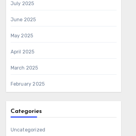
July 2025
June 2025
May 2025
April 2025
March 2025
February 2025
Categories
Uncategorized