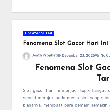
Uncategorized
Fenomena Slot Gacor Hari Ini
Death Prophet
December 23, 2025
No C
Fenomena Slot Gac
Tar
Slot gacor hari ini menjadi topik hangat d
sendiri merujuk pada mesin slot yang sed
biasanya, membuat para pemain semakin 