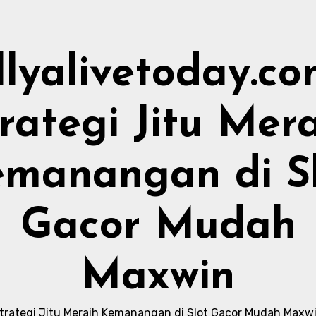
llyalivetoday.co
rategi Jitu Mer
manangan di S
Gacor Mudah
Maxwin
trategi Jitu Meraih Kemanangan di Slot Gacor Mudah Maxw