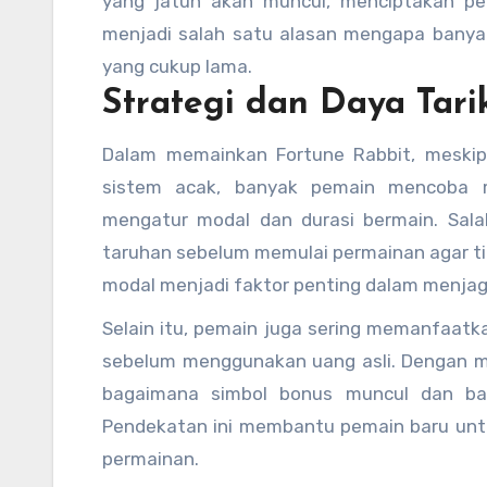
yang jatuh akan muncul, menciptakan pe
menjadi salah satu alasan mengapa bany
yang cukup lama.
Strategi dan Daya Tar
Dalam memainkan
Fortune Rabbit
, meski
sistem acak, banyak pemain mencoba m
mengatur modal dan durasi bermain. Sal
taruhan sebelum memulai permainan agar ti
modal menjadi faktor penting dalam menj
Selain itu, pemain juga sering memanfaat
sebelum menggunakan uang asli. Dengan me
bagaimana simbol bonus muncul dan baga
Pendekatan ini membantu pemain baru unt
permainan.