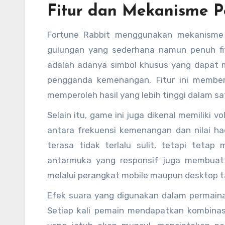
Fitur dan Mekanisme 
berpengalaman.
Fortune Rabbit
menggunakan mekanism
gulungan yang sederhana namun penuh fit
adalah adanya simbol khusus yang dapat me
pengganda kemenangan. Fitur ini member
memperoleh hasil yang lebih tinggi dalam sa
Selain itu, game ini juga dikenal memiliki 
antara frekuensi kemenangan dan nilai ha
terasa tidak terlalu sulit, tetapi teta
antarmuka yang responsif juga membuat
melalui perangkat mobile maupun desktop ta
Efek suara yang digunakan dalam permaina
Setiap kali pemain mendapatkan kombinasi