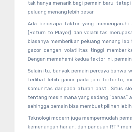
tak hanya menarik bagi pemain baru, tetap
peluang menang lebih besar.
Ada beberapa faktor yang memengaruhi s
(Return to Player) dan volatilitas merupa
biasanya memberikan peluang menang lebih
gacor dengan volatilitas tinggi member
Dengan memahami kedua faktor ini, pemain 
efektif.
Selain itu, banyak pemain percaya bahwa w
terlihat lebih gacor pada jam tertentu, m
komunitas daripada aturan pasti. Situs sl
tentang mesin mana yang sedang “panas” ata
sehingga pemain bisa membuat pilihan lebih
Teknologi modern juga mempermudah pemain 
kemenangan harian, dan panduan RTP memb