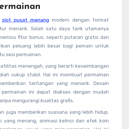
Permainan
e
slot pusat menang
modern dengan format
ur menarik. Salah satu daya tarik utamanya
micu fitur bonus, seperti putaran gratis dan
ikan peluang lebih besar bagi pemain untuk
tu sesi permainan.
volatilitas menengah, yang berarti keseimbangan
diah cukup stabil. Hal ini membuat permainan
p memberikan tantangan yang menarik. Desain
 permainan ini dapat diakses dengan mudah
npa mengurangi kualitas grafis.
n juga memberikan suasana yang lebih hidup.
 yang menang, animasi kelinci dan efek koin