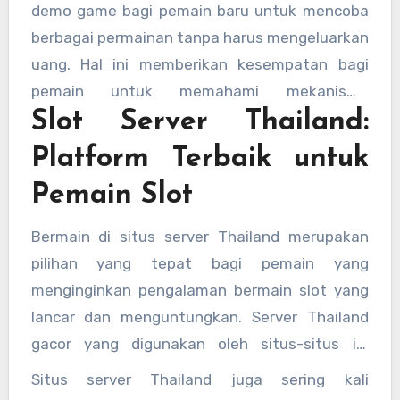
dan bonus tambahan yang membuat
demo game bagi pemain baru untuk mencoba
permainan semakin seru.
berbagai permainan tanpa harus mengeluarkan
uang. Hal ini memberikan kesempatan bagi
pemain untuk memahami mekanisme
Slot Server Thailand:
permainan dan strategi yang bisa diterapkan
sebelum mulai bertaruh dengan uang
Platform Terbaik untuk
sungguhan.
Pemain Slot
Bermain di situs server Thailand merupakan
pilihan yang tepat bagi pemain yang
menginginkan pengalaman bermain slot yang
lancar dan menguntungkan. Server Thailand
gacor yang digunakan oleh situs-situs ini
memberikan akses yang lebih cepat dan stabil,
Situs server Thailand juga sering kali
sehingga pemain dapat fokus pada permainan