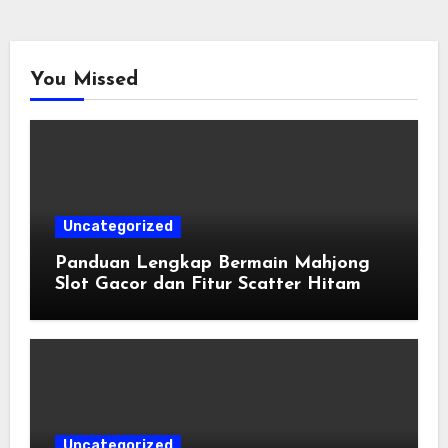
You Missed
Uncategorized
Panduan Lengkap Bermain Mahjong
Slot Gacor dan Fitur Scatter Hitam
Uncategorized