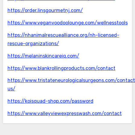
https://order.linsgourmetnj.com/
https://www.veganvoodoolounge.com/wellnesstools
https://nhanimalrescuealliance.org/nh-licensed-
rescue-organizations/
https://melaninskincareiq.com/
https://www.blankrollingproducts.com/contact
https://www.tristateneurologicalsurgeons.com/contact
us/
https://koisquad-shop.com/password
https://www.valleyviewexpresswash.com/contact