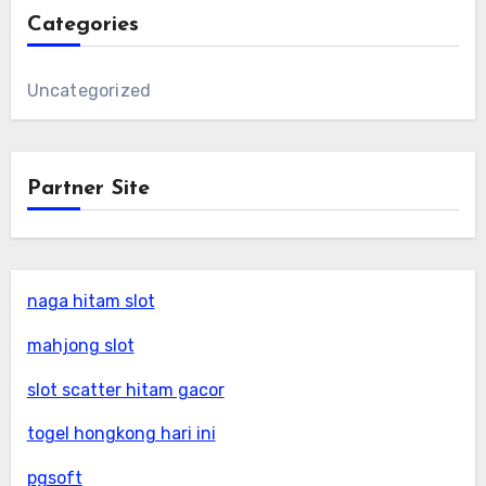
Categories
Uncategorized
Partner Site
naga hitam slot
mahjong slot
slot scatter hitam gacor
togel hongkong hari ini
pgsoft