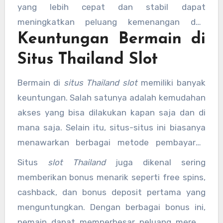
penting agar permainan berjalan dengan lancar
yang lebih cepat dan stabil dapat
tanpa hambatan yang bisa mengganggu
meningkatkan peluang kemenangan dan
kenyamanan pemain.
Keuntungan Bermain di
mengurangi risiko kerugian akibat gangguan
teknis.
Situs Thailand Slot
Bermain di
situs Thailand slot
memiliki banyak
keuntungan. Salah satunya adalah kemudahan
akses yang bisa dilakukan kapan saja dan di
mana saja. Selain itu, situs-situs ini biasanya
menawarkan berbagai metode pembayaran
yang memudahkan pemain, mulai dari transfer
Situs
slot Thailand
juga dikenal sering
bank lokal hingga berbagai dompet digital yang
memberikan bonus menarik seperti free spins,
populer di Thailand.
cashback, dan bonus deposit pertama yang
menguntungkan. Dengan berbagai bonus ini,
pemain dapat memperbesar peluang mereka