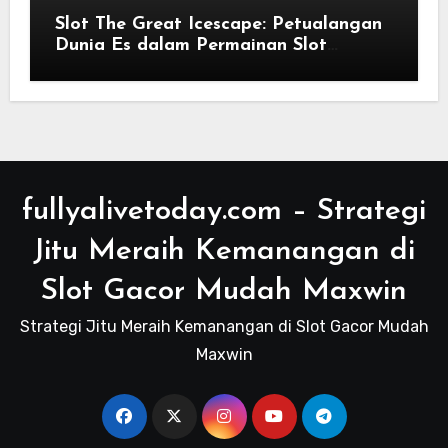
Slot The Great Icescape: Petualangan
Dunia Es dalam Permainan Slot
Modern
fullyalivetoday.com – Strategi
Jitu Meraih Kemanangan di
Slot Gacor Mudah Maxwin
Strategi Jitu Meraih Kemanangan di Slot Gacor Mudah
Maxwin