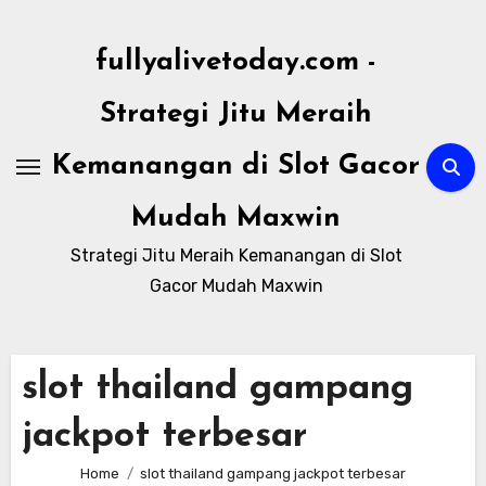
Skip
to
fullyalivetoday.com -
content
Strategi Jitu Meraih
Kemanangan di Slot Gacor
Mudah Maxwin
Strategi Jitu Meraih Kemanangan di Slot
Gacor Mudah Maxwin
slot thailand gampang
jackpot terbesar
Home
slot thailand gampang jackpot terbesar