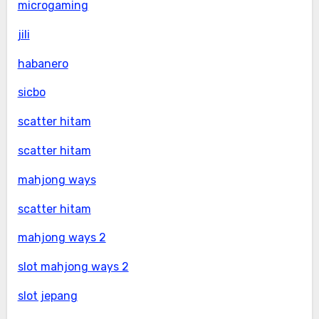
microgaming
jili
habanero
sicbo
scatter hitam
scatter hitam
mahjong ways
scatter hitam
mahjong ways 2
slot mahjong ways 2
slot jepang