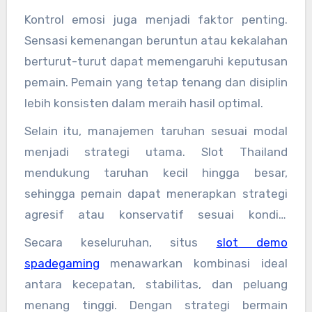
kemenangan. Meski tidak ada pola pasti,
Kontrol emosi juga menjadi faktor penting.
pengalaman ini membantu pengambilan
Sensasi kemenangan beruntun atau kekalahan
keputusan lebih efektif.
berturut-turut dapat memengaruhi keputusan
pemain. Pemain yang tetap tenang dan disiplin
lebih konsisten dalam meraih hasil optimal.
Selain itu, manajemen taruhan sesuai modal
menjadi strategi utama. Slot Thailand
mendukung taruhan kecil hingga besar,
sehingga pemain dapat menerapkan strategi
agresif atau konservatif sesuai kondisi
permainan. Hal ini memungkinkan pengelolaan
Secara keseluruhan, situs
slot demo
modal lebih efisien sekaligus meningkatkan
spadegaming
menawarkan kombinasi ideal
peluang kemenangan.
antara kecepatan, stabilitas, dan peluang
menang tinggi. Dengan strategi bermain