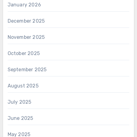
January 2026
December 2025
November 2025
October 2025
September 2025
August 2025
July 2025
June 2025
May 2025