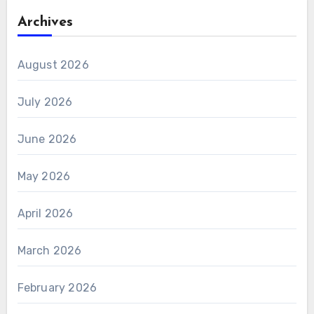
Archives
August 2026
July 2026
June 2026
May 2026
April 2026
March 2026
February 2026