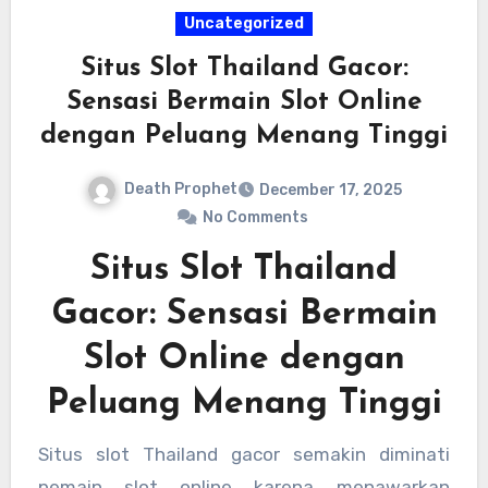
Uncategorized
Situs Slot Thailand Gacor:
Sensasi Bermain Slot Online
dengan Peluang Menang Tinggi
Death Prophet
December 17, 2025
No Comments
Situs Slot Thailand
Gacor: Sensasi Bermain
Slot Online dengan
Peluang Menang Tinggi
Situs slot Thailand gacor semakin diminati
pemain slot online karena menawarkan