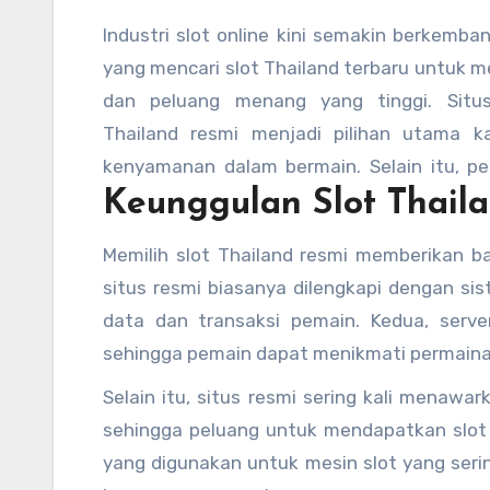
Industri slot online kini semakin berkemban
yang mencari slot Thailand terbaru untuk
dan peluang menang yang tinggi. Sit
Thailand resmi menjadi pilihan utama 
kenyamanan dalam bermain. Selain itu, pe
Keunggulan Slot Thail
dengan berbagai tema menarik yang tidak ka
Memilih slot Thailand resmi memberikan b
situs resmi biasanya dilengkapi dengan s
data dan transaksi pemain. Kedua, server
sehingga pemain dapat menikmati permaina
Selain itu, situs resmi sering kali menawa
sehingga peluang untuk mendapatkan slot g
yang digunakan untuk mesin slot yang ser