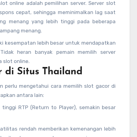
ot online adalah pemilihan server. Server slot
espons cepat, sehingga meminimalkan lag saat
ang menang yang lebih tinggi pada beberapa
 gampang menang.
liki kesempatan lebih besar untuk mendapatkan
Tidak heran banyak pemain memilih server
 slot online.
 di Situs Thailand
perlu mengetahui cara memilih slot gacor di
rapkan antara lain:
 tinggi RTP (Return to Player), semakin besar
olatilitas rendah memberikan kemenangan lebih