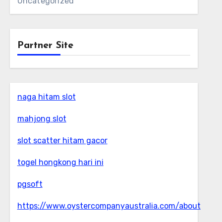
Uncategorized
Partner Site
naga hitam slot
mahjong slot
slot scatter hitam gacor
togel hongkong hari ini
pgsoft
https://www.oystercompanyaustralia.com/about