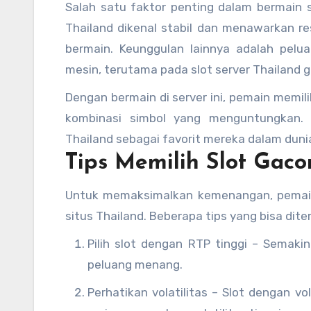
Salah satu faktor penting dalam bermain sl
Thailand dikenal stabil dan menawarkan r
bermain. Keunggulan lainnya adalah pelu
mesin, terutama pada slot server Thailand
Dengan bermain di server ini, pemain memi
kombinasi simbol yang menguntungkan. 
Thailand sebagai favorit mereka dalam dunia
Tips Memilih Slot Gacor
Untuk memaksimalkan kemenangan, pemain 
situs Thailand. Beberapa tips yang bisa dite
Pilih slot dengan RTP tinggi – Semakin
peluang menang.
Perhatikan volatilitas – Slot dengan v