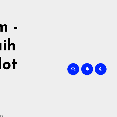
m -
aih
lot
in