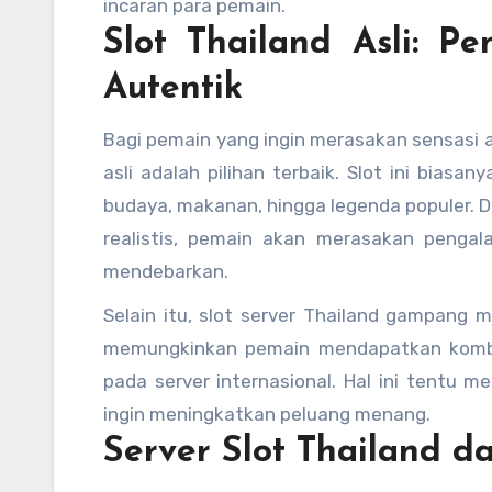
incaran para pemain.
Slot Thailand Asli: 
Autentik
Bagi pemain yang ingin merasakan sensasi as
asli adalah pilihan terbaik. Slot ini biasa
budaya, makanan, hingga legenda populer. D
realistis, pemain akan merasakan penga
mendebarkan.
Selain itu, slot server Thailand gampang 
memungkinkan pemain mendapatkan kombin
pada server internasional. Hal ini tentu m
ingin meningkatkan peluang menang.
Server Slot Thailand 