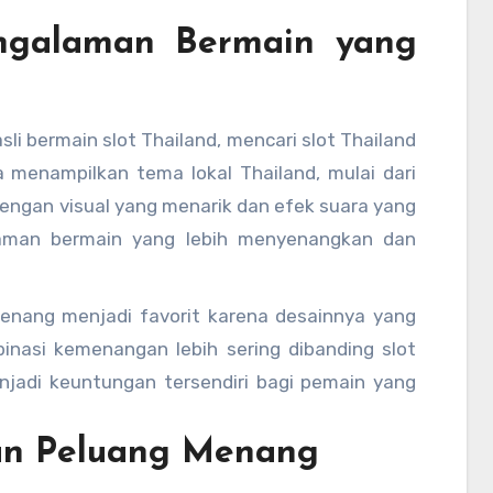
Pengalaman Bermain yang
li bermain slot Thailand, mencari slot Thailand
nya menampilkan tema lokal Thailand, mulai dari
engan visual yang menarik dan efek suara yang
laman bermain yang lebih menyenangkan dan
menang menjadi favorit karena desainnya yang
asi kemenangan lebih sering dibanding slot
enjadi keuntungan tersendiri bagi pemain yang
dan Peluang Menang