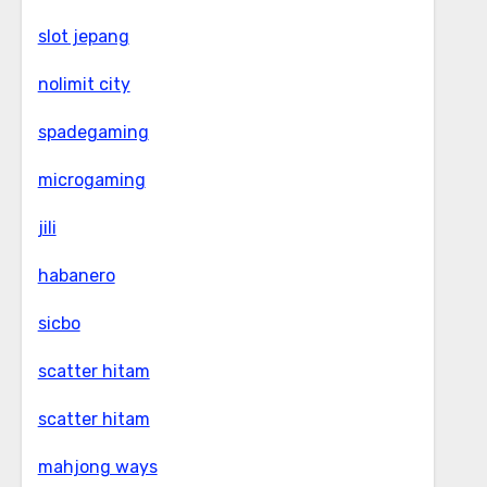
slot jepang
nolimit city
spadegaming
microgaming
jili
habanero
sicbo
scatter hitam
scatter hitam
mahjong ways