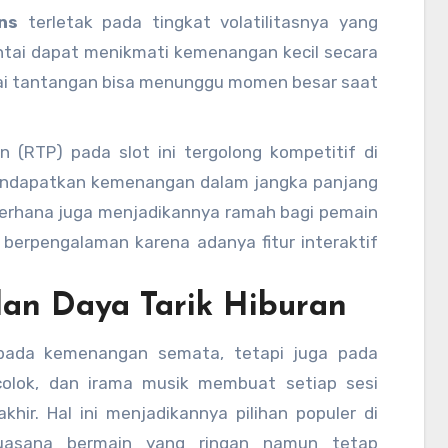
ns
terletak pada tingkat volatilitasnya yang
tai dapat menikmati kemenangan kecil secara
ai tantangan bisa menunggu momen besar saat
n (RTP) pada slot ini tergolong kompetitif di
mendapatkan kemenangan dalam jangka panjang
erhana juga menjadikannya ramah bagi pemain
berpengalaman karena adanya fitur interaktif
an Daya Tarik Hiburan
pada kemenangan semata, tetapi juga pada
colok, dan irama musik membuat setiap sesi
hir. Hal ini menjadikannya pilihan populer di
uasana bermain yang ringan namun tetap