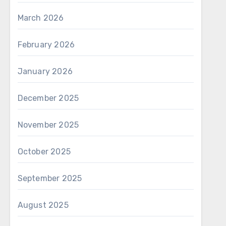
March 2026
February 2026
January 2026
December 2025
November 2025
October 2025
September 2025
August 2025