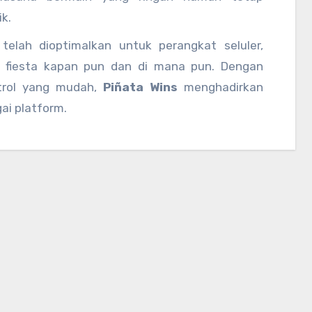
k.
 telah dioptimalkan untuk perangkat seluler,
 fiesta kapan pun dan di mana pun. Dengan
ntrol yang mudah,
Piñata Wins
menghadirkan
ai platform.