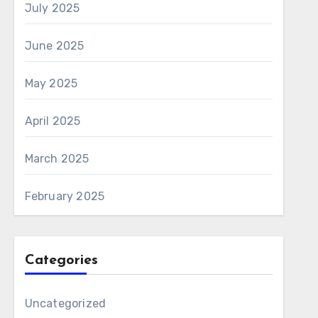
July 2025
June 2025
May 2025
April 2025
March 2025
February 2025
Categories
Uncategorized