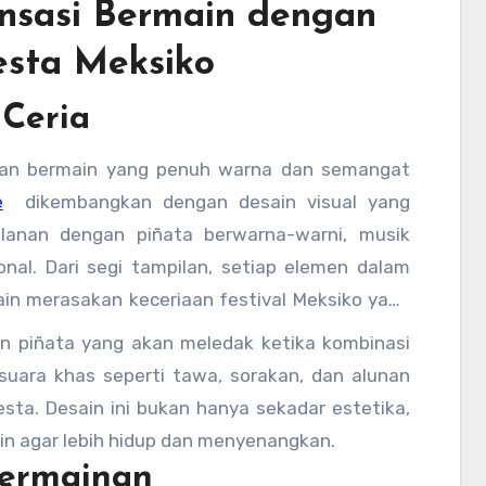
ensasi Bermain dengan
esta Meksiko
Ceria
an bermain yang penuh warna dan semangat
e
dikembangkan dengan desain visual yang
lanan dengan piñata berwarna-warni, musik
onal. Dari segi tampilan, setiap elemen dalam
n merasakan keceriaan festival Meksiko yang
an piñata yang akan meledak ketika kombinasi
suara khas seperti tawa, sorakan, dan alunan
ta. Desain ini bukan hanya sekadar estetika,
n agar lebih hidup dan menyenangkan.
Permainan