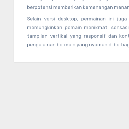
berpotensi memberikan kemenangan menari
Selain versi desktop, permainan ini juga
memungkinkan pemain menikmati sensasi
tampilan vertikal yang responsif dan ko
pengalaman bermain yang nyaman di berbag