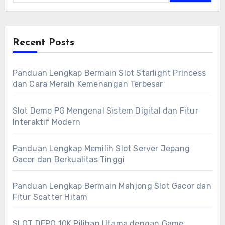
Recent Posts
Panduan Lengkap Bermain Slot Starlight Princess
dan Cara Meraih Kemenangan Terbesar
Slot Demo PG Mengenal Sistem Digital dan Fitur
Interaktif Modern
Panduan Lengkap Memilih Slot Server Jepang
Gacor dan Berkualitas Tinggi
Panduan Lengkap Bermain Mahjong Slot Gacor dan
Fitur Scatter Hitam
SLOT DEPO 10K Pilihan Utama dengan Game