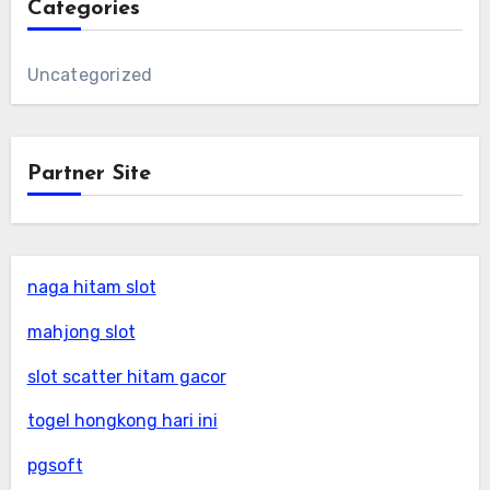
Categories
Uncategorized
Partner Site
naga hitam slot
mahjong slot
slot scatter hitam gacor
togel hongkong hari ini
pgsoft