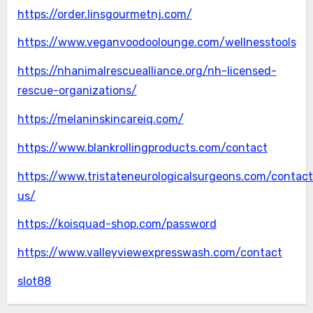
https://order.linsgourmetnj.com/
https://www.veganvoodoolounge.com/wellnesstools
https://nhanimalrescuealliance.org/nh-licensed-
rescue-organizations/
https://melaninskincareiq.com/
https://www.blankrollingproducts.com/contact
https://www.tristateneurologicalsurgeons.com/contact
us/
https://koisquad-shop.com/password
https://www.valleyviewexpresswash.com/contact
slot88