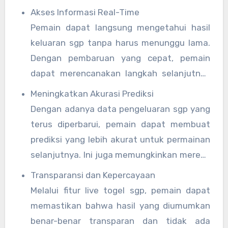
Akses Informasi Real-Time
Pemain dapat langsung mengetahui hasil
keluaran sgp tanpa harus menunggu lama.
Dengan pembaruan yang cepat, pemain
dapat merencanakan langkah selanjutnya
lebih efektif.
Meningkatkan Akurasi Prediksi
Dengan adanya data pengeluaran sgp yang
terus diperbarui, pemain dapat membuat
prediksi yang lebih akurat untuk permainan
selanjutnya. Ini juga memungkinkan mereka
untuk mengevaluasi permainan mereka
Transparansi dan Kepercayaan
sebelumnya dan mengoptimalkan strategi
Melalui fitur live togel sgp, pemain dapat
permainan mereka.
memastikan bahwa hasil yang diumumkan
benar-benar transparan dan tidak ada