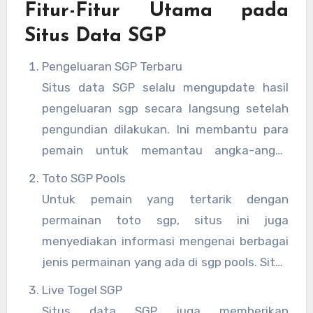
Fitur-Fitur Utama pada
berguna untuk membantu pemain togel dalam
memprediksi angka-angka yang akan keluar.
Situs Data SGP
Result sgp adalah salah satu informasi yang
Pengeluaran SGP Terbaru
banyak dicari, di mana situs ini memberikan
Situs data SGP selalu mengupdate hasil
rincian lengkap tentang hasil undian yang telah
pengeluaran sgp secara langsung setelah
berlangsung.
pengundian dilakukan. Ini membantu para
pemain untuk memantau angka-angka
yang keluar dan mengidentifikasi pola
Toto SGP Pools
tertentu yang mungkin bisa digunakan
Untuk pemain yang tertarik dengan
untuk prediksi ke depannya.
permainan toto sgp, situs ini juga
menyediakan informasi mengenai berbagai
jenis permainan yang ada di sgp pools. Situs
ini memberikan detail lengkap mengenai
Live Togel SGP
toto sgp pools, termasuk hasil dari
Situs data SGP juga memberikan