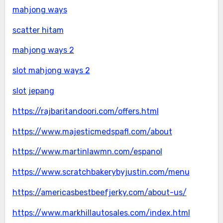
mahjong ways
scatter hitam
mahjong ways 2
slot mahjong ways 2
slot jepang
https://rajbaritandoori.com/offers.html
https://www.majesticmedspafl.com/about
https://www.martinlawmn.com/espanol
https://www.scratchbakerybyjustin.com/menu
https://americasbestbeefjerky.com/about-us/
https://www.markhillautosales.com/index.html