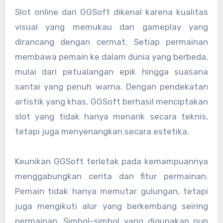
Slot online dari GGSoft dikenal karena kualitas
visual yang memukau dan gameplay yang
dirancang dengan cermat. Setiap permainan
membawa pemain ke dalam dunia yang berbeda,
mulai dari petualangan epik hingga suasana
santai yang penuh warna. Dengan pendekatan
artistik yang khas, GGSoft berhasil menciptakan
slot yang tidak hanya menarik secara teknis,
tetapi juga menyenangkan secara estetika.
Keunikan GGSoft terletak pada kemampuannya
menggabungkan cerita dan fitur permainan.
Pemain tidak hanya memutar gulungan, tetapi
juga mengikuti alur yang berkembang seiring
permainan. Simbol-simbol yang digunakan pun