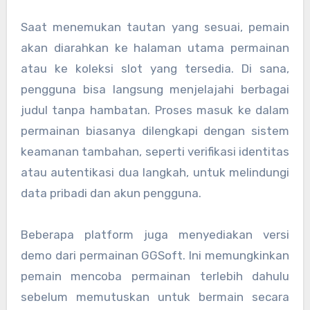
Saat menemukan tautan yang sesuai, pemain
akan diarahkan ke halaman utama permainan
atau ke koleksi slot yang tersedia. Di sana,
pengguna bisa langsung menjelajahi berbagai
judul tanpa hambatan. Proses masuk ke dalam
permainan biasanya dilengkapi dengan sistem
keamanan tambahan, seperti verifikasi identitas
atau autentikasi dua langkah, untuk melindungi
data pribadi dan akun pengguna.
Beberapa platform juga menyediakan versi
demo dari permainan GGSoft. Ini memungkinkan
pemain mencoba permainan terlebih dahulu
sebelum memutuskan untuk bermain secara