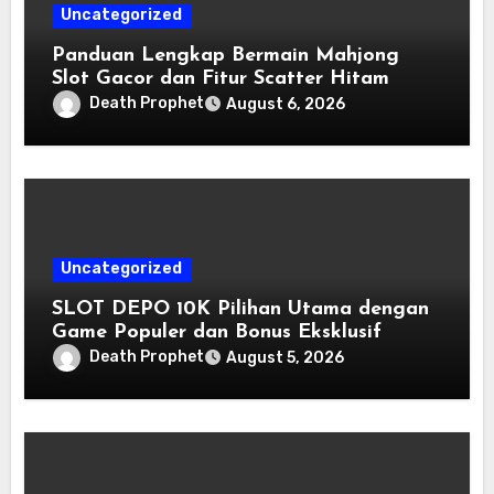
Uncategorized
Panduan Lengkap Bermain Mahjong
Slot Gacor dan Fitur Scatter Hitam
Death Prophet
August 6, 2026
Uncategorized
SLOT DEPO 10K Pilihan Utama dengan
Game Populer dan Bonus Eksklusif
Death Prophet
August 5, 2026