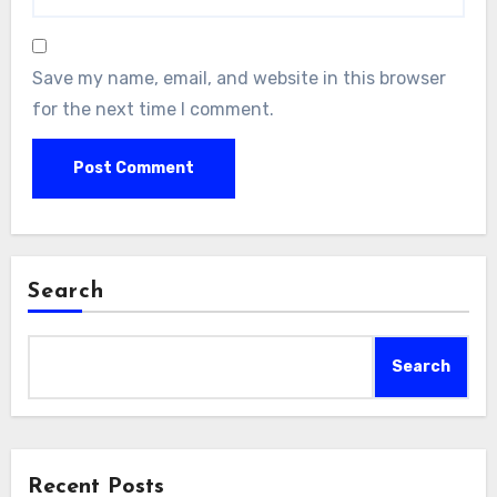
Save my name, email, and website in this browser
for the next time I comment.
Search
Search
Recent Posts