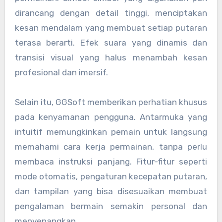
dirancang dengan detail tinggi, menciptakan
kesan mendalam yang membuat setiap putaran
terasa berarti. Efek suara yang dinamis dan
transisi visual yang halus menambah kesan
profesional dan imersif.
Selain itu, GGSoft memberikan perhatian khusus
pada kenyamanan pengguna. Antarmuka yang
intuitif memungkinkan pemain untuk langsung
memahami cara kerja permainan, tanpa perlu
membaca instruksi panjang. Fitur-fitur seperti
mode otomatis, pengaturan kecepatan putaran,
dan tampilan yang bisa disesuaikan membuat
pengalaman bermain semakin personal dan
menyenangkan.