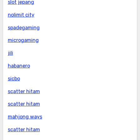
slot jepang
nolimit city
spadegaming
microgaming
jili
habanero
sicbo
scatter hitam
scatter hitam
mahjong ways
scatter hitam