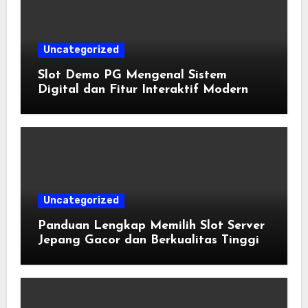
Uncategorized
Slot Demo PG Mengenal Sistem
Digital dan Fitur Interaktif Modern
Uncategorized
Panduan Lengkap Memilih Slot Server
Jepang Gacor dan Berkualitas Tinggi