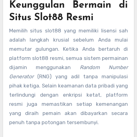
Keunggulan Bermain di
Situs Slot88 Resmi
Memilih situs slot88 yang memiliki lisensi sah
adalah langkah krusial sebelum Anda mulai
memutar gulungan. Ketika Anda bertaruh di
platform slot88 resmi, semua sistem permainan
dijamin menggunakan
Random Number
Generator
(RNG) yang adil tanpa manipulasi
pihak ketiga. Selain keamanan data pribadi yang
terlindungi dengan enkripsi ketat, platform
resmi juga memastikan setiap kemenangan
yang diraih pemain akan dibayarkan secara
penuh tanpa potongan tersembunyi.