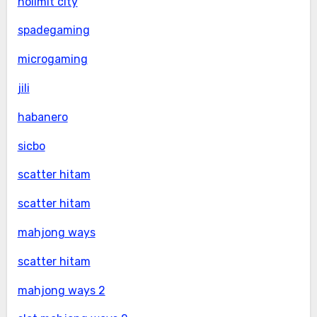
nolimit city
spadegaming
microgaming
jili
habanero
sicbo
scatter hitam
scatter hitam
mahjong ways
scatter hitam
mahjong ways 2