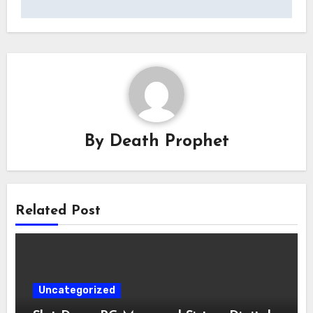
By
Death Prophet
Related Post
Uncategorized