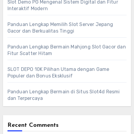
Slot Demo PG Mengenal Sistem Digital dan Fitur
Interaktif Modern
Panduan Lengkap Memilih Slot Server Jepang
Gacor dan Berkualitas Tinggi
Panduan Lengkap Bermain Mahjong Slot Gacor dan
Fitur Scatter Hitam
SLOT DEPO 10K Pilihan Utama dengan Game
Populer dan Bonus Eksklusif
Panduan Lengkap Bermain di Situs Slot4d Resmi
dan Terpercaya
Recent Comments