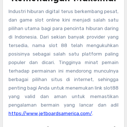
Industri hiburan digital terus berkembang pesat,
dan game slot online kini menjadi salah satu
pilihan utama bagi para pencinta hiburan daring
di Indonesia. Dari sekian banyak provider yang
tersedia, nama slot 88 telah mengukuhkan
posisinya sebagai salah satu platform paling
populer dan dicari. Tingginya minat pemain
terhadap permainan ini mendorong munculnya
berbagai pilihan situs di internet, sehingga
penting bagi Anda untuk menemukan link slot88
yang valid dan aman untuk memastikan
pengalaman bermain yang lancar dan adil
https://www.jetboardsamerica.com/
.