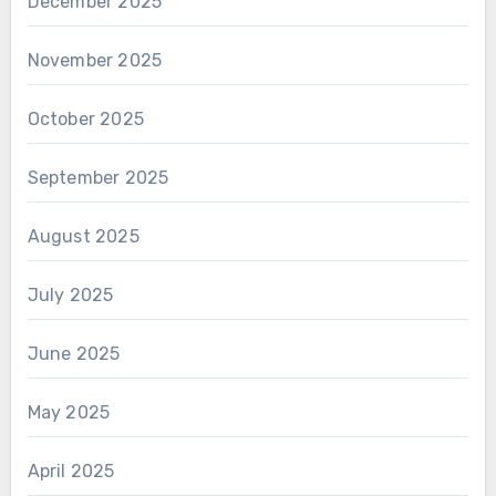
December 2025
November 2025
October 2025
September 2025
August 2025
July 2025
June 2025
May 2025
April 2025