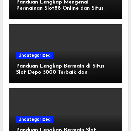
Panduan Lengkap Mengenai
Permainan Slot88 Online dan Situs
Slot Terpercaya di Indonesia
Uncategorized
Panduan Lengkap Bermain di Situs
Slot Depo 5000 Terbaik dan
Terpercaya
Uncategorized
Panduan Lengkap Bermain Slot