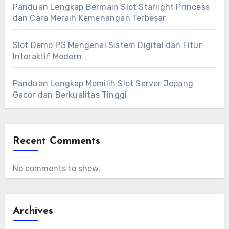
Panduan Lengkap Bermain Slot Starlight Princess
dan Cara Meraih Kemenangan Terbesar
Slot Demo PG Mengenal Sistem Digital dan Fitur
Interaktif Modern
Panduan Lengkap Memilih Slot Server Jepang
Gacor dan Berkualitas Tinggi
Recent Comments
No comments to show.
Archives