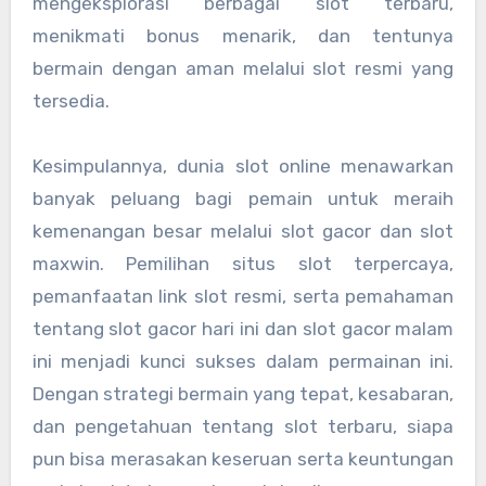
mengeksplorasi berbagai slot terbaru,
menikmati bonus menarik, dan tentunya
bermain dengan aman melalui slot resmi yang
tersedia.
Kesimpulannya, dunia slot online menawarkan
banyak peluang bagi pemain untuk meraih
kemenangan besar melalui slot gacor dan slot
maxwin. Pemilihan situs slot terpercaya,
pemanfaatan link slot resmi, serta pemahaman
tentang slot gacor hari ini dan slot gacor malam
ini menjadi kunci sukses dalam permainan ini.
Dengan strategi bermain yang tepat, kesabaran,
dan pengetahuan tentang slot terbaru, siapa
pun bisa merasakan keseruan serta keuntungan