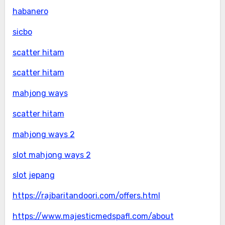
habanero
sicbo
scatter hitam
scatter hitam
mahjong ways
scatter hitam
mahjong ways 2
slot mahjong ways 2
slot jepang
https://rajbaritandoori.com/offers.html
https://www.majesticmedspafl.com/about