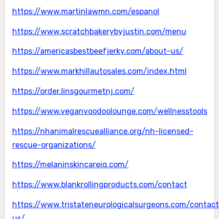
https://www.martinlawmn.com/espanol
https://www.scratchbakerybyjustin.com/menu
https://americasbestbeefjerky.com/about-us/
https://www.markhillautosales.com/index.html
https://order.linsgourmetnj.com/
https://www.veganvoodoolounge.com/wellnesstools
https://nhanimalrescuealliance.org/nh-licensed-
rescue-organizations/
https://melaninskincareiq.com/
https://www.blankrollingproducts.com/contact
https://www.tristateneurologicalsurgeons.com/contact
us/