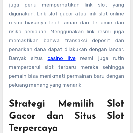
juga perlu memperhatikan link slot yang
digunakan. Link slot gacor atau link slot online
resmi biasanya lebih aman dan terjamin dari
risiko penipuan. Menggunakan link resmi juga
memastikan bahwa transaksi deposit dan
penarikan dana dapat dilakukan dengan lancar.
Banyak situs
casino live
resmi juga rutin
memperbarui slot terbaru mereka sehingga
pemain bisa menikmati permainan baru dengan
peluang menang yang menarik.
Strategi Memilih Slot
Gacor dan Situs Slot
Terpercaya