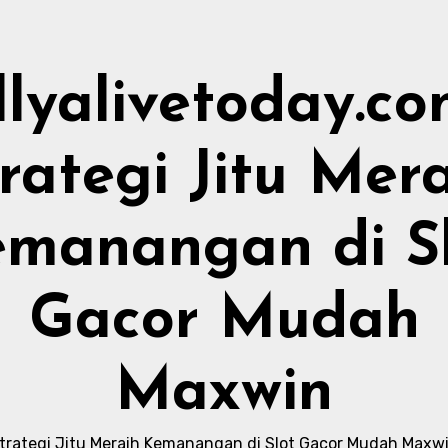
llyalivetoday.co
rategi Jitu Mer
manangan di S
Gacor Mudah
Maxwin
trategi Jitu Meraih Kemanangan di Slot Gacor Mudah Maxw