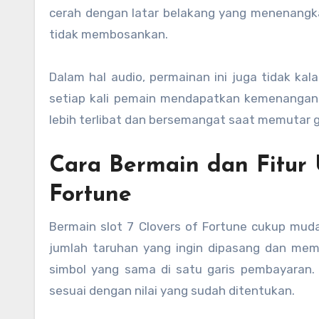
cerah dengan latar belakang yang menenang
tidak membosankan.
Dalam hal audio, permainan ini juga tidak ka
setiap kali pemain mendapatkan kemenangan
lebih terlibat dan bersemangat saat memutar g
Cara Bermain dan Fitur 
Fortune
Bermain slot 7 Clovers of Fortune cukup mud
jumlah taruhan yang ingin dipasang dan me
simbol yang sama di satu garis pembayaran
sesuai dengan nilai yang sudah ditentukan.