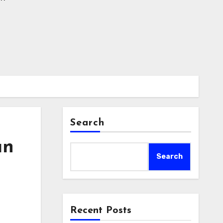
Search
an
Search
Recent Posts