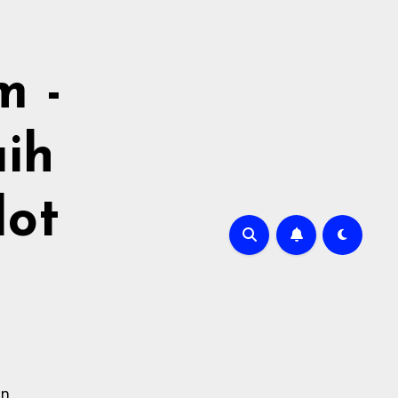
m -
aih
lot
in