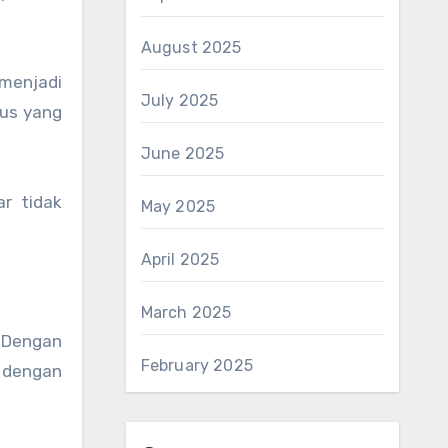
August 2025
menjadi
July 2025
nus yang
June 2025
r tidak
May 2025
April 2025
March 2025
. Dengan
February 2025
 dengan