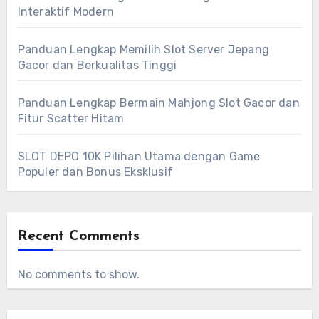
Interaktif Modern
Panduan Lengkap Memilih Slot Server Jepang
Gacor dan Berkualitas Tinggi
Panduan Lengkap Bermain Mahjong Slot Gacor dan
Fitur Scatter Hitam
SLOT DEPO 10K Pilihan Utama dengan Game
Populer dan Bonus Eksklusif
Recent Comments
No comments to show.