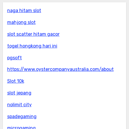
naga hitam slot
mahjong slot
slot scatter hitam gacor
togel hongkong hari ini
pgsoft
https://www.oystercompanyaustralia.com/about
Slot 10k
slot jepang
nolimit city
spadegaming
microgaming