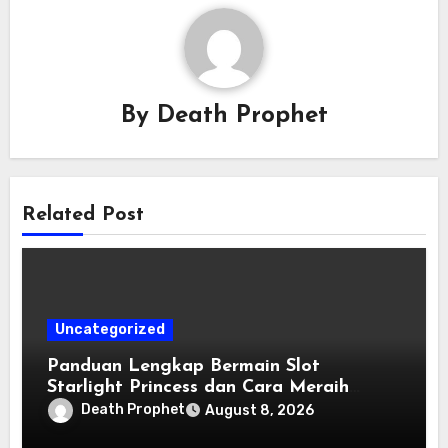
By
Death Prophet
Related Post
Uncategorized
Panduan Lengkap Bermain Slot
Starlight Princess dan Cara Meraih
Kemenangan Terbesar
Death Prophet
August 8, 2026