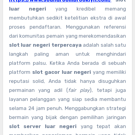
luar negeri
yang kredibel memang
membutuhkan sedikit ketelitian ekstra di awal
proses pendaftaran. Menggunakan referensi
dari komunitas pemain yang merekomendasikan
slot luar negeri terpercaya
adalah salah satu
langkah paling aman untuk menghindari
platform palsu. Ketika Anda berada di sebuah
platform
slot gacor luar negeri
yang memiliki
reputasi solid, Anda tidak hanya disuguhkan
permainan yang adil (
fair play
), tetapi juga
layanan pelanggan yang siap sedia membantu
selama 24 jam penuh. Menggabungkan strategi
bermain yang bijak dengan pemilihan jaringan
slot server luar negeri
yang tepat akan