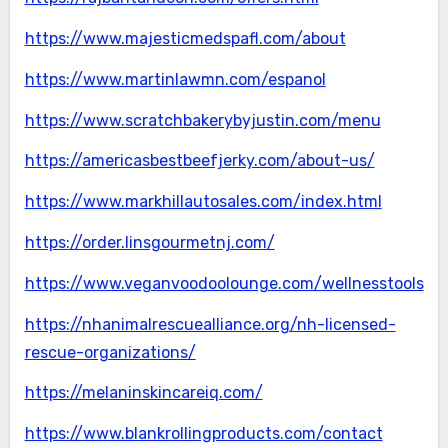
https://www.majesticmedspafl.com/about
https://www.martinlawmn.com/espanol
https://www.scratchbakerybyjustin.com/menu
https://americasbestbeefjerky.com/about-us/
https://www.markhillautosales.com/index.html
https://order.linsgourmetnj.com/
https://www.veganvoodoolounge.com/wellnesstools
https://nhanimalrescuealliance.org/nh-licensed-
rescue-organizations/
https://melaninskincareiq.com/
https://www.blankrollingproducts.com/contact