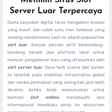
Memilih Situs Slot
Server Luar Terpercaya
Dunia perjudian digital terus mengalami evolusi
yang masif, dan salah satu tren terbesar yang
sedang mendominasi saat ini adalah popularitas
slot luar
. Banyak pemain aktif berbondong-
bondong beralih dari platform lokal untuk
mencari pengalaman baru yang ditawarkan oleh
slot server luar
. Daya tarik utama dari sistem
ini terletak pada stabilitas infrastruktur global
dan variasi permainan yang sering kali jauh lebih
dinamis. Ketika Anda memutuskan untuk
bermain
slot online
, menjelajahi opsi
internasional membuka pintu ke ekosistem