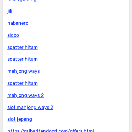
jili
habanero
sicbo
scatter hitam
scatter hitam
mahjong ways
scatter hitam
mahjong ways 2
slot mahjong ways 2
slot jepang
https://rajbaritandoori.com/offers.html