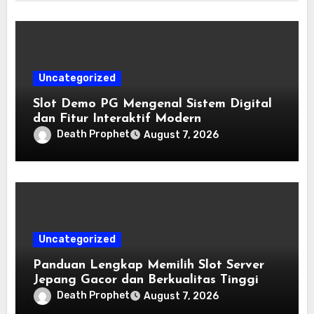
Uncategorized
Slot Demo PG Mengenal Sistem Digital
dan Fitur Interaktif Modern
Death Prophet
August 7, 2026
Uncategorized
Panduan Lengkap Memilih Slot Server
Jepang Gacor dan Berkualitas Tinggi
Death Prophet
August 7, 2026