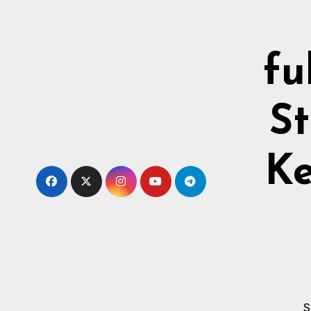
Skip
to
content
fu
St
Ke
S