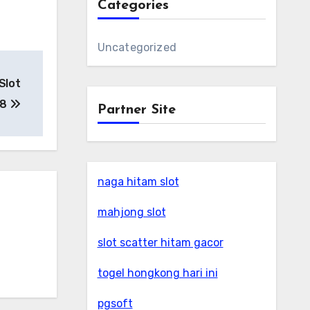
Categories
Uncategorized
Slot
88
Partner Site
naga hitam slot
mahjong slot
slot scatter hitam gacor
togel hongkong hari ini
pgsoft