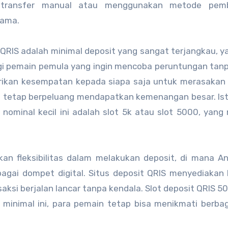
n transfer manual atau menggunakan metode pem
lama.
QRIS adalah minimal deposit yang sangat terjangkau, ya
bagi pemain pemula yang ingin mencoba peruntungan tan
rikan kesempatan kepada siapa saja untuk merasakan 
 tetap berpeluang mendapatkan kemenangan besar. Isti
ominal kecil ini adalah slot 5k atau slot 5000, yang
kan fleksibilitas dalam melakukan deposit, di mana A
gai dompet digital. Situs deposit QRIS menyediakan 
ksi berjalan lancar tanpa kendala. Slot deposit QRIS 5
 minimal ini, para pemain tetap bisa menikmati berbag