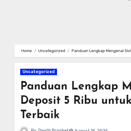
Home
Uncategorized
Panduan Lengkap Mengenai Slot 
Uncategorized
Panduan Lengkap Me
Deposit 5 Ribu unt
Terbaik
By
Death Prophet
August 15, 2025