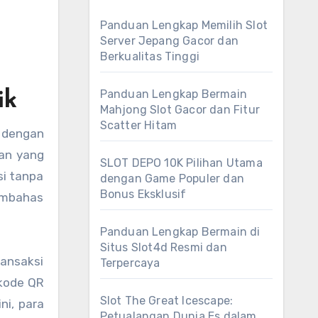
Panduan Lengkap Memilih Slot
Server Jepang Gacor dan
Berkualitas Tinggi
t
Panduan Lengkap Bermain
ik
Mahjong Slot Gacor dan Fitur
Scatter Hitam
an yang
SLOT DEPO 10K Pilihan Utama
si tanpa
dengan Game Populer dan
Bonus Eksklusif
membahas
Panduan Lengkap Bermain di
Situs Slot4d Resmi dan
ransaksi
Terpercaya
kode QR
Slot The Great Icescape:
ni, para
Petualangan Dunia Es dalam