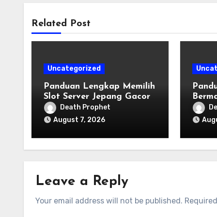
Related Post
Uncategorized
Uncat
Panduan Lengkap Memilih
Pand
Slot Server Jepang Gacor
Berma
dan Berkualitas Tinggi
Gacor
Death Prophet
De
Hita
August 7, 2026
Augu
Leave a Reply
Your email address will not be published.
Required