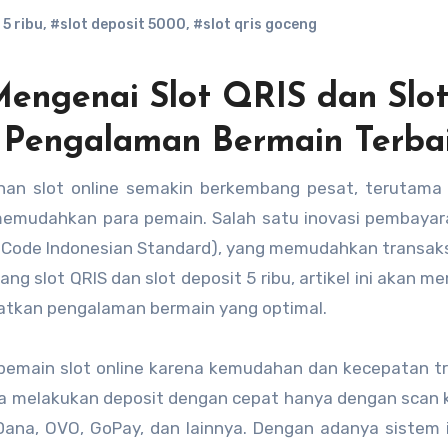
 5 ribu
,
#slot deposit 5000
,
#slot qris goceng
engenai Slot QRIS dan Slo
k Pengalaman Bermain Terba
emudahkan para pemain. Salah satu inovasi pembayar
e Code Indonesian Standard), yang memudahkan transak
ang slot QRIS dan slot deposit 5 ribu, artikel ini akan 
atkan pengalaman bermain yang optimal.
a pemain slot online karena kemudahan dan kecepatan t
a melakukan deposit dengan cepat hanya dengan scan 
Dana, OVO, GoPay, dan lainnya. Dengan adanya sistem i