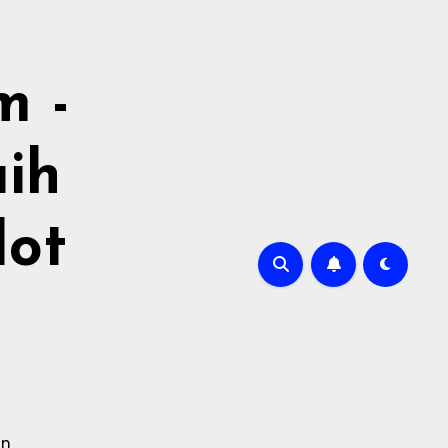
m -
aih
lot
in