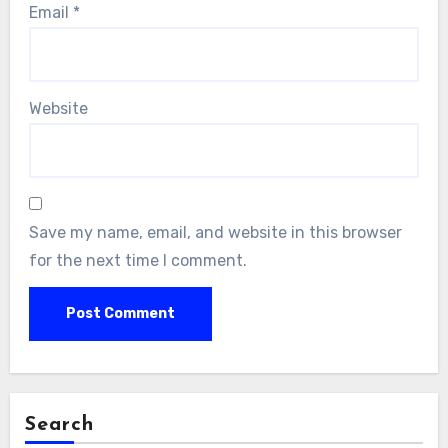
Email
*
Website
Save my name, email, and website in this browser
for the next time I comment.
Search