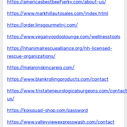
https://americasbestbeefjerky.com/about-us/
https://www.markhillautosales.com/index.html
https://order.linsgourmetnj.com/
https://www.veganvoodoolounge.com/wellnesstools
https://nhanimalrescuealliance.org/nh-licensed-
rescue-organizations/
https://melaninskincareiq.com/
https://www.blankrollingproducts.com/contact
https://www.tristateneurologicalsurgeons.com/contact
us/
https://koisquad-shop.com/password
https://www.valleyviewexpresswash.com/contact