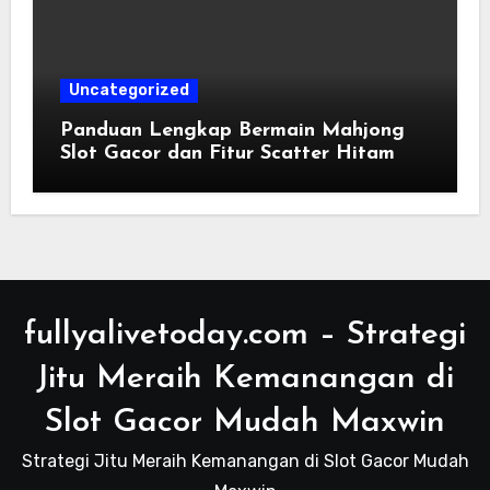
Uncategorized
Panduan Lengkap Bermain Mahjong
Slot Gacor dan Fitur Scatter Hitam
fullyalivetoday.com – Strategi
Jitu Meraih Kemanangan di
Slot Gacor Mudah Maxwin
Strategi Jitu Meraih Kemanangan di Slot Gacor Mudah