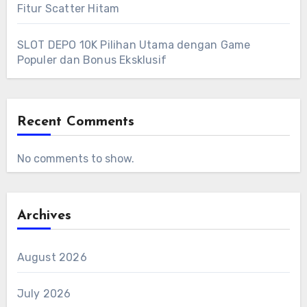
Fitur Scatter Hitam
SLOT DEPO 10K Pilihan Utama dengan Game
Populer dan Bonus Eksklusif
Recent Comments
No comments to show.
Archives
August 2026
July 2026