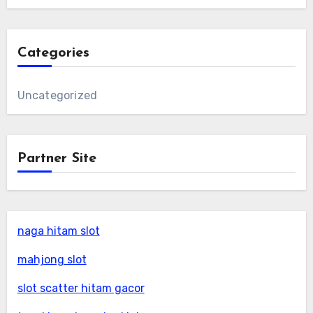
Categories
Uncategorized
Partner Site
naga hitam slot
mahjong slot
slot scatter hitam gacor