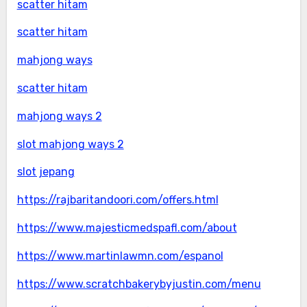
scatter hitam
scatter hitam
mahjong ways
scatter hitam
mahjong ways 2
slot mahjong ways 2
slot jepang
https://rajbaritandoori.com/offers.html
https://www.majesticmedspafl.com/about
https://www.martinlawmn.com/espanol
https://www.scratchbakerybyjustin.com/menu