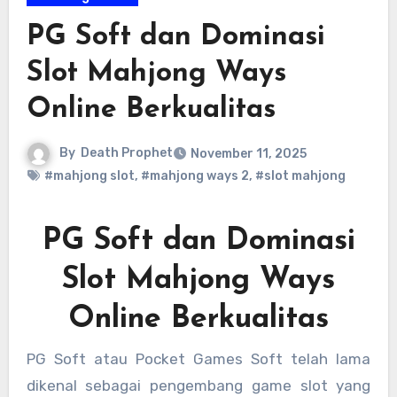
PG Soft dan Dominasi
Slot Mahjong Ways
Online Berkualitas
By
Death Prophet
November 11, 2025
#mahjong slot
,
#mahjong ways 2
,
#slot mahjong
PG Soft dan Dominasi
Slot Mahjong Ways
Online Berkualitas
PG Soft atau Pocket Games Soft telah lama
dikenal sebagai pengembang game slot yang