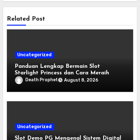
Related Post
Uncategorized
Panduan Lengkap Bermain Slot
Starlight Princess dan Cara Meraih
Kemenangan Terbesar
Death Prophet
August 8, 2026
Uncategorized
Slot Demo PG Mengenal Sistem Digital