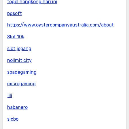
togel hongkong hari ini
pgsoft
https://www.oystercompanyaustralia.com/about
Slot 10k
slot jepang
nolimit city
spadegaming
microgaming
jili
habanero
sicbo