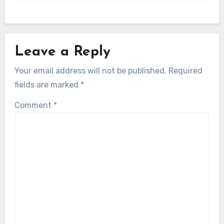
Leave a Reply
Your email address will not be published.
Required
fields are marked
*
Comment
*