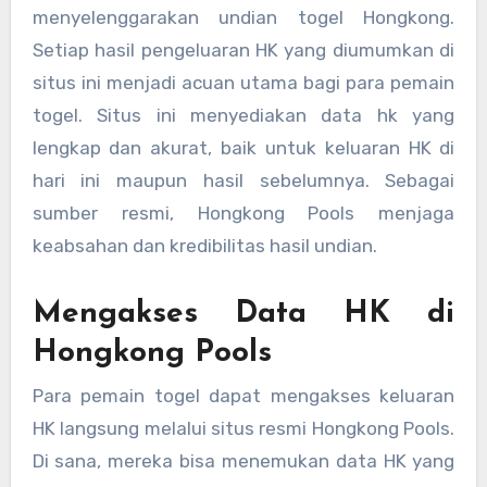
menyelenggarakan undian togel Hongkong.
Setiap hasil pengeluaran HK yang diumumkan di
situs ini menjadi acuan utama bagi para pemain
togel. Situs ini menyediakan data hk yang
lengkap dan akurat, baik untuk keluaran HK di
hari ini maupun hasil sebelumnya. Sebagai
sumber resmi, Hongkong Pools menjaga
keabsahan dan kredibilitas hasil undian.
Mengakses Data HK di
Hongkong Pools
Para pemain togel dapat mengakses keluaran
HK langsung melalui situs resmi Hongkong Pools.
Di sana, mereka bisa menemukan data HK yang