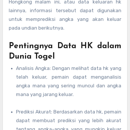
Hongkong malam ini, atau data keluaran hk
lainnya, informasi tersebut dapat digunakan
untuk memprediksi angka yang akan keluar
pada undian berikutnya.
Pentingnya Data HK dalam
Dunia Togel
Analisis Angka: Dengan melihat data hk yang
telah keluar, pemain dapat menganalisis
angka mana yang sering muncul dan angka
mana yang jarang keluar.
Prediksi Akurat: Berdasarkan data hk, pemain
dapat membuat prediksi yang lebih akurat
tentang angka-angka yang mungkin keluar