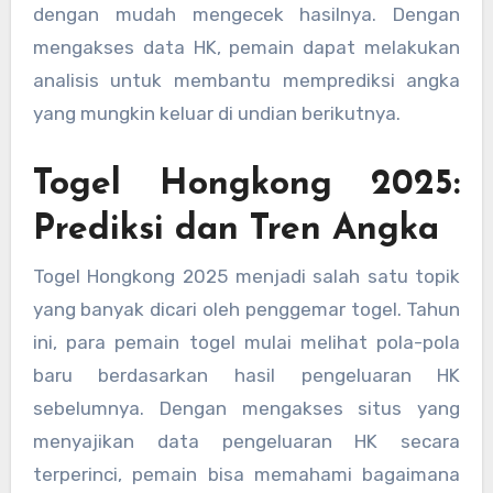
dengan mudah mengecek hasilnya. Dengan
mengakses data HK, pemain dapat melakukan
analisis untuk membantu memprediksi angka
yang mungkin keluar di undian berikutnya.
Togel Hongkong 2025:
Prediksi dan Tren Angka
Togel Hongkong 2025 menjadi salah satu topik
yang banyak dicari oleh penggemar togel. Tahun
ini, para pemain togel mulai melihat pola-pola
baru berdasarkan hasil pengeluaran HK
sebelumnya. Dengan mengakses situs yang
menyajikan data pengeluaran HK secara
terperinci, pemain bisa memahami bagaimana