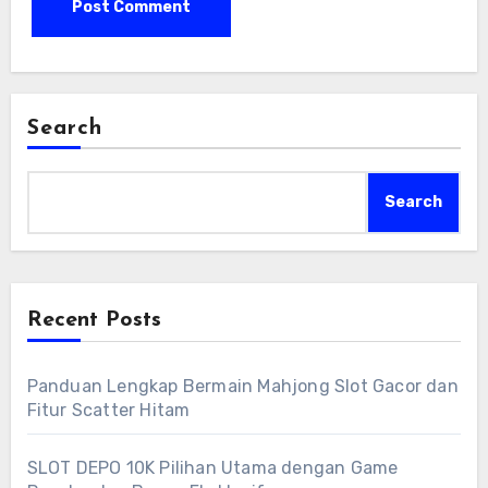
Search
Search
Recent Posts
Panduan Lengkap Bermain Mahjong Slot Gacor dan
Fitur Scatter Hitam
SLOT DEPO 10K Pilihan Utama dengan Game