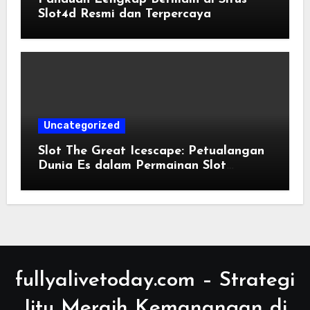
Slot4d Resmi dan Terpercaya
Uncategorized
Slot The Great Icescape: Petualangan
Dunia Es dalam Permainan Slot
Modern
fullyalivetoday.com – Strategi
Jitu Meraih Kemanangan di