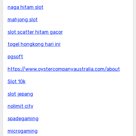
naga hitam slot
mahjong slot
slot scatter hitam gacor
togel hongkong hari ini
pgsoft
https://www.oystercompanyaustralia.com/about
Slot 10k
slot jepang
nolimit city
spadegaming
microgaming