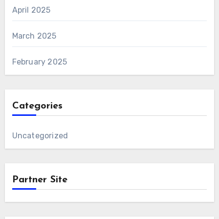
April 2025
March 2025
February 2025
Categories
Uncategorized
Partner Site