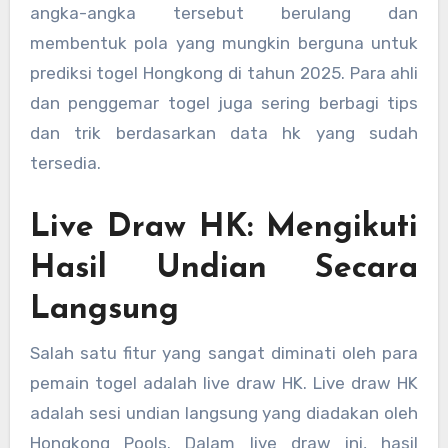
angka-angka tersebut berulang dan
membentuk pola yang mungkin berguna untuk
prediksi togel Hongkong di tahun 2025. Para ahli
dan penggemar togel juga sering berbagi tips
dan trik berdasarkan data hk yang sudah
tersedia.
Live Draw HK: Mengikuti
Hasil Undian Secara
Langsung
Salah satu fitur yang sangat diminati oleh para
pemain togel adalah live draw HK. Live draw HK
adalah sesi undian langsung yang diadakan oleh
Hongkong Pools. Dalam live draw ini, hasil