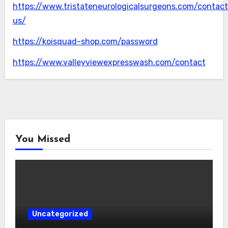
https://www.tristateneurologicalsurgeons.com/contact
us/
https://koisquad-shop.com/password
https://www.valleyviewexpresswash.com/contact
You Missed
Uncategorized