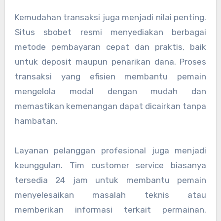
Kemudahan transaksi juga menjadi nilai penting.
Situs sbobet resmi menyediakan berbagai
metode pembayaran cepat dan praktis, baik
untuk deposit maupun penarikan dana. Proses
transaksi yang efisien membantu pemain
mengelola modal dengan mudah dan
memastikan kemenangan dapat dicairkan tanpa
hambatan.
Layanan pelanggan profesional juga menjadi
keunggulan. Tim customer service biasanya
tersedia 24 jam untuk membantu pemain
menyelesaikan masalah teknis atau
memberikan informasi terkait permainan.