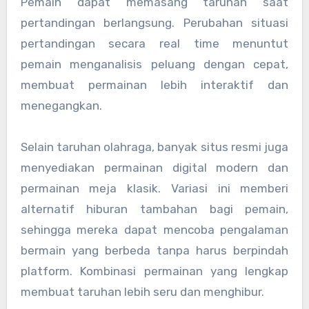
Pemain dapat memasang taruhan saat
pertandingan berlangsung. Perubahan situasi
pertandingan secara real time menuntut
pemain menganalisis peluang dengan cepat,
membuat permainan lebih interaktif dan
menegangkan.
Selain taruhan olahraga, banyak situs resmi juga
menyediakan permainan digital modern dan
permainan meja klasik. Variasi ini memberi
alternatif hiburan tambahan bagi pemain,
sehingga mereka dapat mencoba pengalaman
bermain yang berbeda tanpa harus berpindah
platform. Kombinasi permainan yang lengkap
membuat taruhan lebih seru dan menghibur.