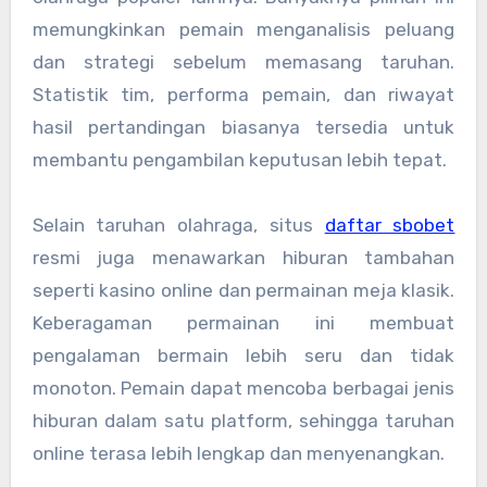
memungkinkan pemain menganalisis peluang
dan strategi sebelum memasang taruhan.
Statistik tim, performa pemain, dan riwayat
hasil pertandingan biasanya tersedia untuk
membantu pengambilan keputusan lebih tepat.
Selain taruhan olahraga, situs
daftar sbobet
resmi juga menawarkan hiburan tambahan
seperti kasino online dan permainan meja klasik.
Keberagaman permainan ini membuat
pengalaman bermain lebih seru dan tidak
monoton. Pemain dapat mencoba berbagai jenis
hiburan dalam satu platform, sehingga taruhan
online terasa lebih lengkap dan menyenangkan.