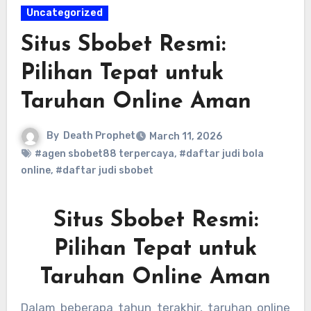
Uncategorized
Situs Sbobet Resmi:
Pilihan Tepat untuk
Taruhan Online Aman
By
Death Prophet
March 11, 2026
#agen sbobet88 terpercaya
,
#daftar judi bola
online
,
#daftar judi sbobet
Situs Sbobet Resmi:
Pilihan Tepat untuk
Taruhan Online Aman
Dalam beberapa tahun terakhir, taruhan online