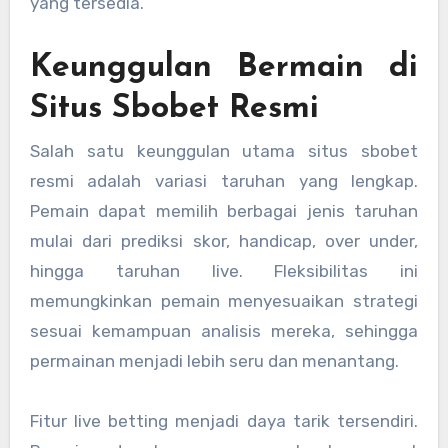
yang tersedia.
Keunggulan Bermain di
Situs Sbobet Resmi
Salah satu keunggulan utama situs sbobet
resmi adalah variasi taruhan yang lengkap.
Pemain dapat memilih berbagai jenis taruhan
mulai dari prediksi skor, handicap, over under,
hingga taruhan live. Fleksibilitas ini
memungkinkan pemain menyesuaikan strategi
sesuai kemampuan analisis mereka, sehingga
permainan menjadi lebih seru dan menantang.
Fitur live betting menjadi daya tarik tersendiri.