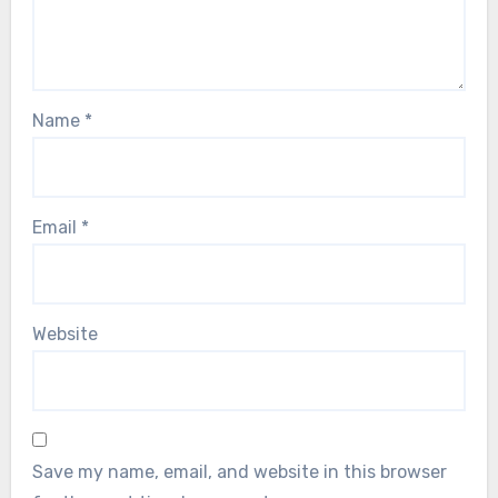
Name
*
Email
*
Website
Save my name, email, and website in this browser