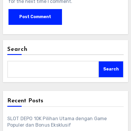
for the next time I comment.
Search
Search
Recent Posts
SLOT DEPO 10K Pilihan Utama dengan Game
Populer dan Bonus Eksklusif