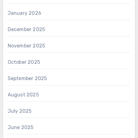
January 2026
December 2025
November 2025
October 2025
September 2025
August 2025
July 2025
June 2025