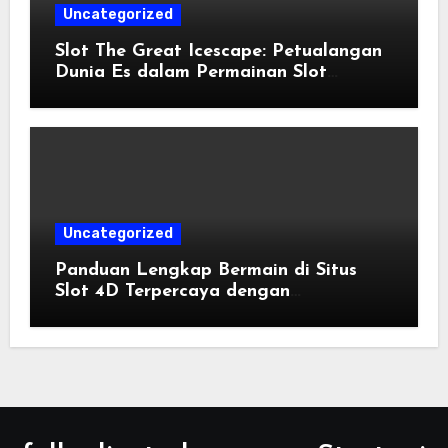
Uncategorized
Slot The Great Icescape: Petualangan
Dunia Es dalam Permainan Slot
Modern
Uncategorized
Panduan Lengkap Bermain di Situs
Slot 4D Terpercaya dengan
Kemenangan Maksimal