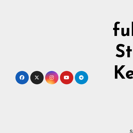
Skip
to
content
fu
St
Ke
S