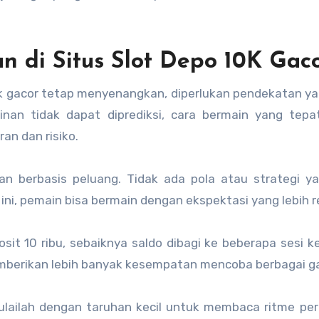
 di Situs Slot Depo 10K Gac
0k gacor tetap menyenangkan, diperlukan pendekatan ya
mainan tidak dapat diprediksi, cara bermain yang tep
n dan risiko.
n berbasis peluang. Tidak ada pola atau strategi ya
, pemain bisa bermain dengan ekspektasi yang lebih rea
it 10 ribu, sebaiknya saldo dibagi ke beberapa sesi ke
emberikan lebih banyak kesempatan mencoba berbagai g
Mulailah dengan taruhan kecil untuk membaca ritme pe