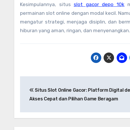
Kesimpulannya, situs
slot gacor depo 10k
m
permainan slot online dengan modal kecil. Na
mengatur strategi, menjaga disiplin, dan be
hiburan yang aman, ringan, dan menyenangkan.
Post
Situs Slot Online Gacor: Platform Digital 
navigation
Akses Cepat dan Pilihan Game Beragam