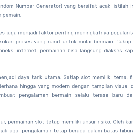
om Number Generator) yang bersifat acak, istilah in
a pemain.
s juga menjadi faktor penting meningkatnya popularit
akukan proses yang rumit untuk mulai bermain. Cukup
eksi internet, permainan bisa langsung diakses kap
njadi daya tarik utama. Setiap slot memiliki tema, fi
erhana hingga yang modern dengan tampilan visual da
membuat pengalaman bermain selalu terasa baru da
 permainan slot tetap memiliki unsur risiko. Oleh kar
jak agar pengalaman tetap berada dalam batas hibur