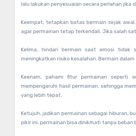
lalu lakukan penyesuaian secara perlahan jika 
Keempat, tetapkan batas bermain sejak awal
agar permainan tetap terkendali. Jika salah sat
Kelima, hindari bermain saat emosi tidak
meningkatkan risiko kesalahan. Bermain dalam 
Keenam, pahami fitur permainan seperti wild
mempengaruhi hasil permainan, sehingga me
yang lebih tepat.
Ketujuh, jadikan permainan sebagai hiburan, 
pikir ini, permainan bisa dinikmati tanpa beban 