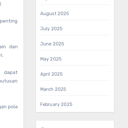
.
August 2025
penting
July 2025
June 2025
ain dan
i.
May 2025
ni dapat
April 2025
putusan
March 2025
February 2025
gan pola