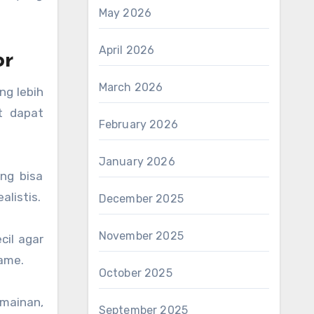
May 2026
April 2026
or
March 2026
ng lebih
at dapat
February 2026
January 2026
ng bisa
listis.
December 2025
November 2025
cil agar
ame.
October 2025
rmainan,
September 2025