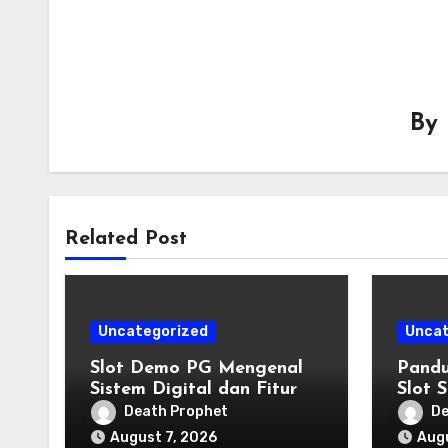
By
Related Post
Uncategorized
Uncat
Slot Demo PG Mengenal
Pandu
Sistem Digital dan Fitur
Slot 
Interaktif Modern
dan B
Death Prophet
De
August 7, 2026
Augu