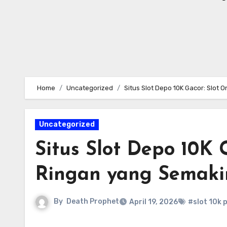
Home
Uncategorized
Situs Slot Depo 10K Gacor: Slot 
Uncategorized
Situs Slot Depo 10K 
Ringan yang Semaki
By
Death Prophet
April 19, 2026
#slot 10k p