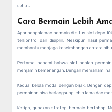
sehat.
Cara Bermain Lebih Aman
Agar pengalaman bermain di situs slot depo 1
terkontrol dan disiplin. Meskipun hasil per
membantu menjaga keseimbangan antara hibura
Pertama, pahami bahwa slot adalah permaina
menjamin kemenangan. Dengan memahami hal ini
Kedua, kelola modal dengan bijak. Dengan depos
permainan bisa berlangsung lebih lama dan m
Ketiga, gunakan strategi bermain bertahap. 