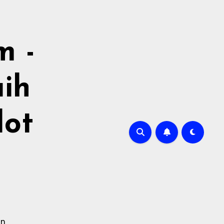
m -
aih
lot
in