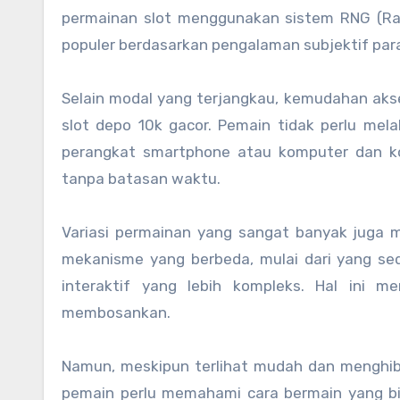
permainan slot menggunakan sistem RNG (Rand
populer berdasarkan pengalaman subjektif par
Selain modal yang terjangkau, kemudahan akse
slot depo 10k gacor. Pemain tidak perlu mel
perangkat smartphone atau komputer dan kon
tanpa batasan waktu.
Variasi permainan yang sangat banyak juga me
mekanisme yang berbeda, mulai dari yang sed
interaktif yang lebih kompleks. Hal ini 
membosankan.
Namun, meskipun terlihat mudah dan menghibur,
pemain perlu memahami cara bermain yang bi