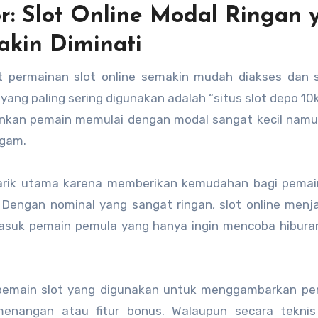
or: Slot Online Modal Ringan 
kin Diminati
 yang paling sering digunakan adalah “situs slot depo 10k
inkan pemain memulai dengan modal sangat kecil namu
agam.
 tarik utama karena memberikan kemudahan bagi pemai
Dengan nominal yang sangat ringan, slot online menja
ermasuk pemain pemula yang hanya ingin mencoba hibura
tas pemain slot yang digunakan untuk menggambarkan p
menangan atau fitur bonus. Walaupun secara tekni