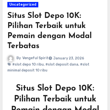
Uncategorized
Situs Slot Depo 10K:
Pilihan Terbaik untuk
Pemain dengan Modal
Terbatas
By
Vengeful Spirit
January 23, 2026
#slot depo 10 ribu
,
#slot deposit dana
,
#slot
minimal deposit 10 ribu
Situs Slot Depo 10K:
Pilihan Terbaik untuk