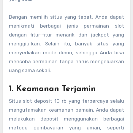
Dengan memilih situs yang tepat, Anda dapat
menikmati berbagai jenis permainan slot
dengan fitur-fitur menarik dan jackpot yang
menggiurkan. Selain itu, banyak situs yang
menyediakan mode demo, sehingga Anda bisa
mencoba permainan tanpa harus mengeluarkan
uang sama sekali.
1. Keamanan Terjamin
Situs slot deposit 10 rb yang terpercaya selalu
mengutamakan keamanan pemain. Anda dapat
melakukan deposit menggunakan berbagai
metode pembayaran yang aman, seperti