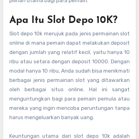
pilihan utama bagi para pemain.
Apa Itu Slot Depo 10K?
Slot depo 10k merujuk pada jenis permainan slot
online di mana pemain dapat melakukan deposit
dengan jumlah yang relatif kecil, yaitu hanya 10
ribu atau setara dengan deposit 10000. Dengan
modal hanya 10 ribu, Anda sudah bisa menikmati
berbagai jenis permainan slot yang ditawarkan
oleh berbagai situs online. Hal ini sangat
menguntungkan bagi para pemain pemula atau
mereka yang ingin mencoba peruntungan tanpa
harus mengeluarkan banyak uang.
Keuntungan utama dari slot depo 10k adalah