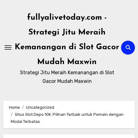
Skip
to
fullyalivetoday.com -
content
Strategi Jitu Meraih
Kemanangan di Slot Gacor
Mudah Maxwin
Strategi Jitu Meraih Kemanangan di Slot
Gacor Mudah Maxwin
Home
Uncategorized
Situs Slot Depo 10K: Pilihan Terbaik untuk Pemain dengan
Modal Terbatas