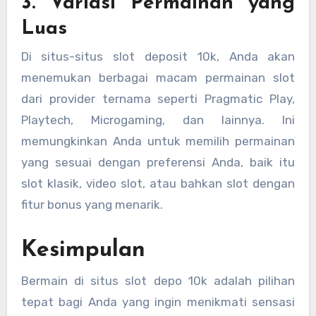
3. Variasi Permainan yang
Luas
Di situs-situs slot deposit 10k, Anda akan
menemukan berbagai macam permainan slot
dari provider ternama seperti Pragmatic Play,
Playtech, Microgaming, dan lainnya. Ini
memungkinkan Anda untuk memilih permainan
yang sesuai dengan preferensi Anda, baik itu
slot klasik, video slot, atau bahkan slot dengan
fitur bonus yang menarik.
Kesimpulan
Bermain di situs slot depo 10k adalah pilihan
tepat bagi Anda yang ingin menikmati sensasi