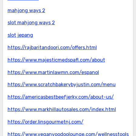
mahjong ways 2
slot mahjong ways 2
slot jepang
https://rajbaritandoori.com/offers.html
https://www.majesticmedspafl.com/about
https://www.martinlawmn.com/espanol
https://www.scratchbakerybyjustin.com/menu
https://americasbestbeefjerky.com/about-us/
https://www.markhillautosales.com/index.html
https://order.linsgourmetnj.com/
https://www.veganvoodoolounge.com/wellnesstools