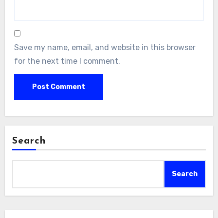
Save my name, email, and website in this browser
for the next time I comment.
Search
Search