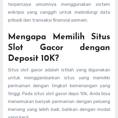
terpercaya umumnya menggunakan sistem
enkripsi yang canggih untuk melindungi data
pribadi dan transaksi finansial pemain.
Mengapa Memilih Situs
Slot Gacor dengan
Deposit 10K?
Situs slot gacor adalah istilah yang digunakan
untuk menggambarkan situs yang memiliki
permainan dengan tingkat kemenangan yang
tinggi. Pada situs slot gacor depo 10k, Anda bisa
menemukan banyak permainan dengan peluang
menang yang lebih baik, bahkan dengan modal
yang kecil.