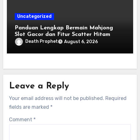
Uncategorized
Panduan Lengkap Bermain Mahjong
Slot Gacor dan Fitur Scatter Hitam
Death Prophet
August 6, 2026
Leave a Reply
Your email address will not be published.
Required
fields are marked
*
Comment
*