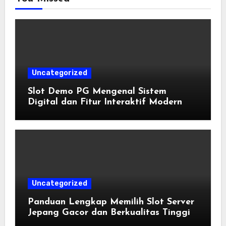
Uncategorized
Slot Demo PG Mengenal Sistem
Digital dan Fitur Interaktif Modern
Uncategorized
Panduan Lengkap Memilih Slot Server
Jepang Gacor dan Berkualitas Tinggi