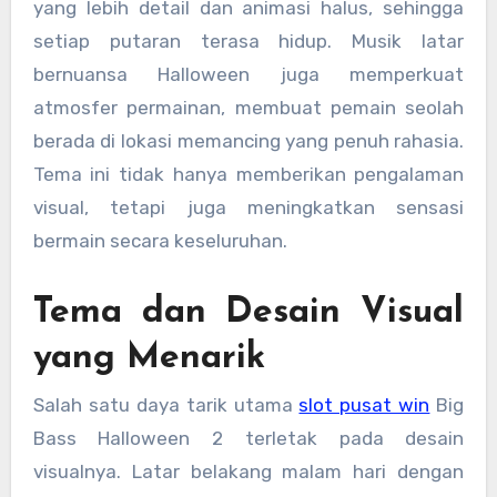
yang lebih detail dan animasi halus, sehingga
setiap putaran terasa hidup. Musik latar
bernuansa Halloween juga memperkuat
atmosfer permainan, membuat pemain seolah
berada di lokasi memancing yang penuh rahasia.
Tema ini tidak hanya memberikan pengalaman
visual, tetapi juga meningkatkan sensasi
bermain secara keseluruhan.
Tema dan Desain Visual
yang Menarik
Salah satu daya tarik utama
slot pusat win
Big
Bass Halloween 2 terletak pada desain
visualnya. Latar belakang malam hari dengan