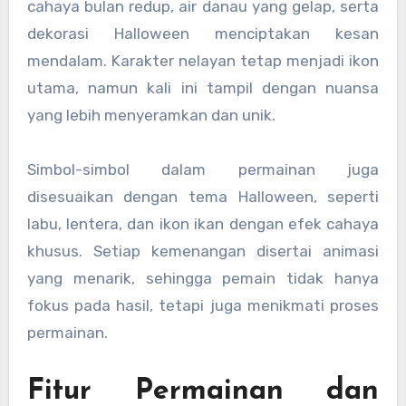
cahaya bulan redup, air danau yang gelap, serta
dekorasi Halloween menciptakan kesan
mendalam. Karakter nelayan tetap menjadi ikon
utama, namun kali ini tampil dengan nuansa
yang lebih menyeramkan dan unik.
Simbol-simbol dalam permainan juga
disesuaikan dengan tema Halloween, seperti
labu, lentera, dan ikon ikan dengan efek cahaya
khusus. Setiap kemenangan disertai animasi
yang menarik, sehingga pemain tidak hanya
fokus pada hasil, tetapi juga menikmati proses
permainan.
Fitur Permainan dan