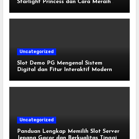
Starlight Princess dan Cara Meraih
Kemenangan Terbesar
Uncategorized
Slot Demo PG Mengenal Sistem
Digital dan Fitur Interaktif Modern
Uncategorized
Panduan Lengkap Memilih Slot Server
Jepang Gacor dan Berkualitas Tinggi