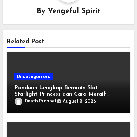
By
Vengeful Spirit
Related Post
Uncategorized
Panduan Lengkap Bermain Slot
Starlight Princess dan Cara Meraih
Kemenangan Terbesar
Death Prophet
August 8, 2026