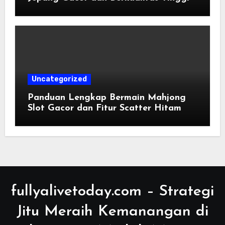
Uncategorized
Panduan Lengkap Bermain Mahjong
Slot Gacor dan Fitur Scatter Hitam
fullyalivetoday.com – Strategi
Jitu Meraih Kemanangan di