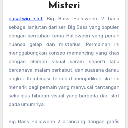
Misteri
pusatwin slot
Big Bass Halloween 2 hadir
sebagai lanjutan dari seri Big Bass yang populer,
dengan sentuhan tema Halloween yang penuh
nuansa gelap dan misterius. Permainan ini
menggabungkan konsep memancing yang khas
dengan elemen visual seram seperti labu
bercahaya, malam berkabut, dan suasana danau
angker. Kombinasi tersebut menjadikan slot ini
menarik bagi pemain yang menyukai tantangan
sekaligus hiburan visual yang berbeda dari slot
pada umumnya.
Big Bass Halloween 2 dirancang dengan grafis