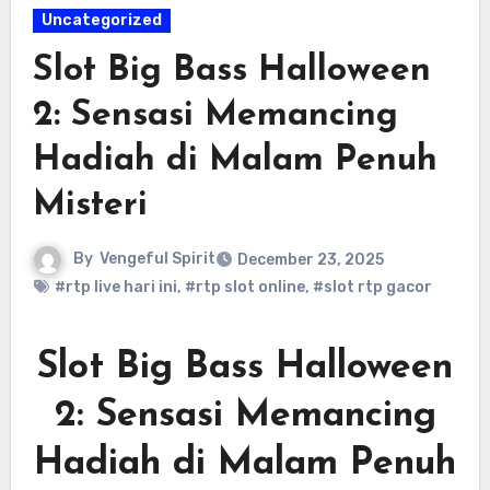
Uncategorized
Slot Big Bass Halloween
2: Sensasi Memancing
Hadiah di Malam Penuh
Misteri
By
Vengeful Spirit
December 23, 2025
#rtp live hari ini
,
#rtp slot online
,
#slot rtp gacor
Slot Big Bass Halloween
2: Sensasi Memancing
Hadiah di Malam Penuh