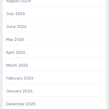
August 2026
July 2026
June 2026
May 2026
April 2026
March 2026
February 2026
January 2026
December 2025