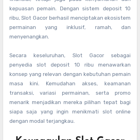
kepuasan pemain. Dengan sistem deposit 10
ribu, Slot Gacor berhasil menciptakan ekosistem
permainan yang inklusif, ramah, dan
menyenangkan.
Secara keseluruhan, Slot Gacor sebagai
penyedia slot deposit 10 ribu menawarkan
konsep yang relevan dengan kebutuhan pemain
masa kini. Kemudahan akses, keamanan
transaksi, variasi permainan, serta promo
menarik menjadikan mereka pilihan tepat bagi
siapa saja yang ingin menikmati slot online
dengan modal terjangkau.