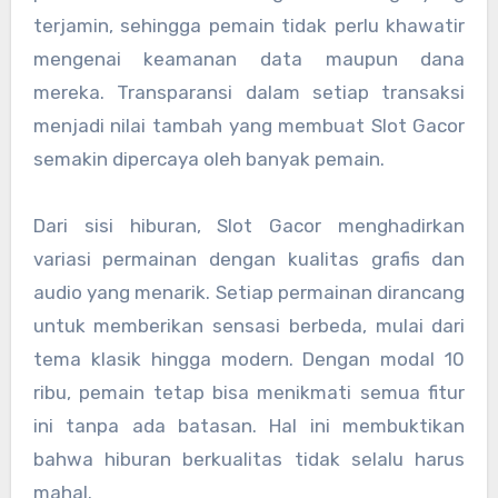
terjamin, sehingga pemain tidak perlu khawatir
mengenai keamanan data maupun dana
mereka. Transparansi dalam setiap transaksi
menjadi nilai tambah yang membuat Slot Gacor
semakin dipercaya oleh banyak pemain.
Dari sisi hiburan, Slot Gacor menghadirkan
variasi permainan dengan kualitas grafis dan
audio yang menarik. Setiap permainan dirancang
untuk memberikan sensasi berbeda, mulai dari
tema klasik hingga modern. Dengan modal 10
ribu, pemain tetap bisa menikmati semua fitur
ini tanpa ada batasan. Hal ini membuktikan
bahwa hiburan berkualitas tidak selalu harus
mahal.