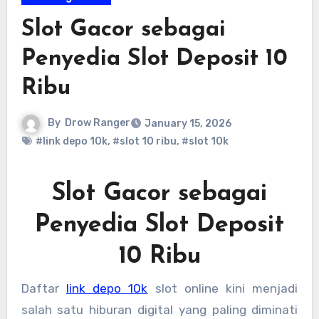
Slot Gacor sebagai
Penyedia Slot Deposit 10
Ribu
By
Drow Ranger
January 15, 2026
#link depo 10k
,
#slot 10 ribu
,
#slot 10k
Slot Gacor sebagai
Penyedia Slot Deposit
10 Ribu
Daftar
link depo 10k
slot online kini menjadi
salah satu hiburan digital yang paling diminati