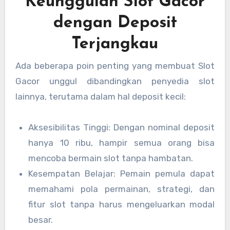
Keunggulan Slot Gacor
dengan Deposit
Terjangkau
Ada beberapa poin penting yang membuat Slot
Gacor unggul dibandingkan penyedia slot
lainnya, terutama dalam hal deposit kecil:
Aksesibilitas Tinggi: Dengan nominal deposit
hanya 10 ribu, hampir semua orang bisa
mencoba bermain slot tanpa hambatan.
Kesempatan Belajar: Pemain pemula dapat
memahami pola permainan, strategi, dan
fitur slot tanpa harus mengeluarkan modal
besar.