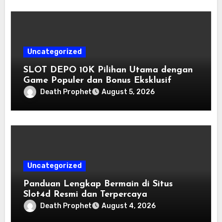
Uncategorized
SLOT DEPO 10K Pilihan Utama dengan
Game Populer dan Bonus Eksklusif
Death Prophet
August 5, 2026
Uncategorized
Panduan Lengkap Bermain di Situs
Slot4d Resmi dan Terpercaya
Death Prophet
August 4, 2026