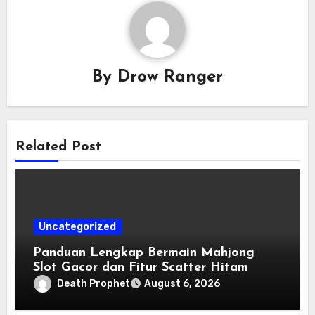
By
Drow Ranger
Related Post
Uncategorized
Panduan Lengkap Bermain Mahjong
Slot Gacor dan Fitur Scatter Hitam
Death Prophet
August 6, 2026