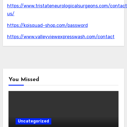
https://www.tristateneurologicalsurgeons.com/contact
us/
https://koisquad-shop.com/password
https://www.valleyviewexpresswash.com/contact
You Missed
Uncategorized