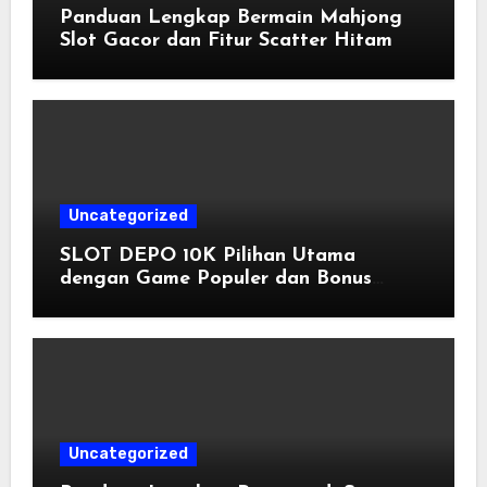
Panduan Lengkap Bermain Mahjong
Slot Gacor dan Fitur Scatter Hitam
Uncategorized
SLOT DEPO 10K Pilihan Utama
dengan Game Populer dan Bonus
Eksklusif
Uncategorized