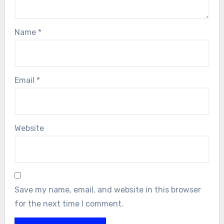
Name
*
Email
*
Website
Save my name, email, and website in this browser
for the next time I comment.