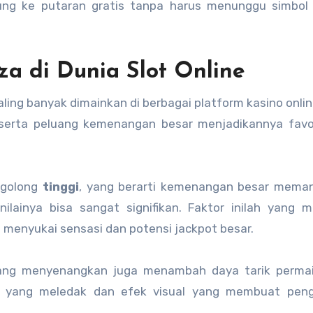
ng ke putaran gratis tanpa harus menunggu simbol 
za di Dunia Slot Online
ling banyak dimainkan di berbagai platform kasino onli
serta peluang kemenangan besar menjadikannya favor
ergolong
tinggi
, yang berarti kemenangan besar meman
 nilainya bisa sangat signifikan. Faktor inilah yang
 menyukai sensasi dan potensi jackpot besar.
yang menyenangkan juga menambah daya tarik permain
n yang meledak dan efek visual yang membuat pen