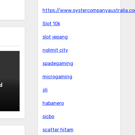
https://www.oystercompanyaustralia.c
Slot 10k
slot jepang
nolimit city
spadegaming
microgaming
d
jili
habanero
sicbo
scatter hitam