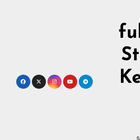
Skip
to
content
fu
St
Ke
S