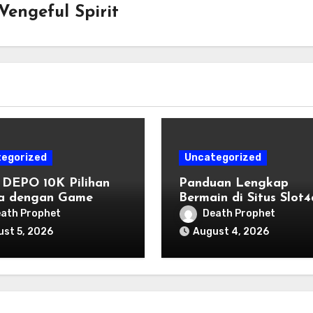
Vengeful Spirit
egorized
Uncategorized
DEPO 10K Pilihan
Panduan Lengkap
a dengan Game
Bermain di Situs Slot4
er dan Bonus
Resmi dan Terpercaya
ath Prophet
Death Prophet
sif
st 5, 2026
August 4, 2026