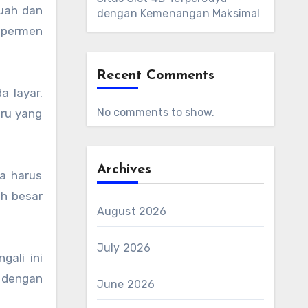
uah dan
dengan Kemenangan Maksimal
s permen
Recent Comments
 layar.
No comments to show.
ru yang
Archives
a harus
h besar
August 2026
July 2026
gali ini
 dengan
June 2026