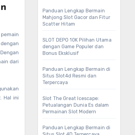
an
Panduan Lengkap Bermain
Mahjong Slot Gacor dan Fitur
Scatter Hitam
n pemain
SLOT DEPO 10K Pilihan Utama
 dengan
dengan Game Populer dan
 Dengan
Bonus Eksklusif
ain dari
Panduan Lengkap Bermain di
Situs Slot4d Resmi dan
Terpercaya
gunakan
Hal ini
Slot The Great Icescape:
Petualangan Dunia Es dalam
Permainan Slot Modern
Panduan Lengkap Bermain di
Situs Slot 4D Terpercaya