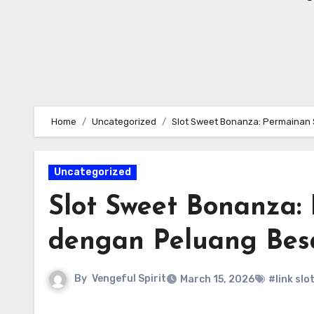
Home
Uncategorized
Slot Sweet Bonanza: Permainan 
Uncategorized
Slot Sweet Bonanza:
dengan Peluang Bes
By
Vengeful Spirit
March 15, 2026
#link slo