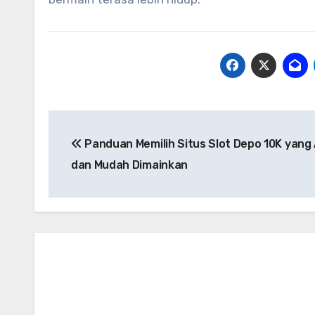
Post
Panduan Memilih Situs Slot Depo 10K yan
navigation
dan Mudah Dimainkan