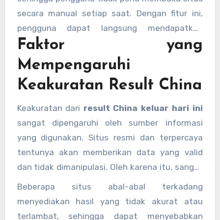
secara manual setiap saat. Dengan fitur ini,
pengguna dapat langsung mendapatkan
Faktor yang
informasi ketika angka hasil telah diumumkan.
Mempengaruhi
Keakuratan Result China
Keakuratan dari
result China keluar hari ini
sangat dipengaruhi oleh sumber informasi
yang digunakan. Situs resmi dan terpercaya
tentunya akan memberikan data yang valid
dan tidak dimanipulasi. Oleh karena itu, sangat
penting untuk selalu memastikan bahwa
Beberapa situs abal-abal terkadang
informasi yang diperoleh berasal dari sumber
menyediakan hasil yang tidak akurat atau
resmi atau portal yang telah dikenal.
terlambat, sehingga dapat menyebabkan