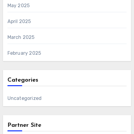
May 2025
April 2025
March 2025
February 2025
Categories
Uncategorized
Partner Site