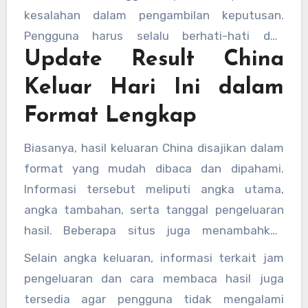
kesalahan dalam pengambilan keputusan.
Pengguna harus selalu berhati-hati dan
Update Result China
memilih sumber terpercaya agar mendapatkan
hasil yang tepat.
Keluar Hari Ini dalam
Format Lengkap
Biasanya, hasil keluaran China disajikan dalam
format yang mudah dibaca dan dipahami.
Informasi tersebut meliputi angka utama,
angka tambahan, serta tanggal pengeluaran
hasil. Beberapa situs juga menambahkan
statistik dan prediksi angka untuk membantu
Selain angka keluaran, informasi terkait jam
para pemain dalam menganalisa pola.
pengeluaran dan cara membaca hasil juga
tersedia agar pengguna tidak mengalami